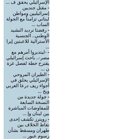
الإسرائيلي يحقق ف ...
-
مقتل جنديين
إسرائيليين ومواطن
لبناني تزامناً مع الجولة
الساب ...
-
رفضتا ترديد النشيد
الوطني.. الجنسية
الأسترالية للاعبتين إيرا
...
-
-ليتدبروا أمرهم مع
مصر-.. باحث إسرائيلي
يقترح خطة لفصل غزة
ن ...
-
الطيران المروحي
الإسرائيلي يحلق في
أجواء ريف درعا الغربي
ويخ ...
-
جولة جديدة من
النسخة السابعة
للمفاوضات المباشرة
بين لبنان وإ ...
-
رويترز تكشف إحدى
نقاط الخلاف بين
طهران ومسقط بشأن
رسوم عبور ...