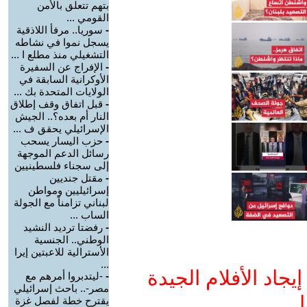
بتهم تتعلق بالأمن
القومي ...
-
سوريا.. مرفأ اللاذقية
يسجل نموا في نشاطه
التشغيلي منذ مطلع ا ...
-
الإفراج عن السفيرة
الأوكرانية السابقة في
الولايات المتحدة بك ...
-
قبل اتفاق وقف إطلاق
النار أم بعده؟.. الجيش
الإسرائيلي يحقق ف ...
-
حزب اليسار يسحب
رسائل الدعم الموجهة
إلى سجناء فلسطينيين
-
مقتل جنديين
إسرائيليين ومواطن
لبناني تزامناً مع الجولة
الساب ...
-
رفضتا ترديد النشيد
الوطني.. الجنسية
الأسترالية للاعبتين إيرا
...
جاد الأفلام الجيدة
-
-ليتدبروا أمرهم مع
مصر-.. باحث إسرائيلي
ا
يقترح خطة لفصل غزة