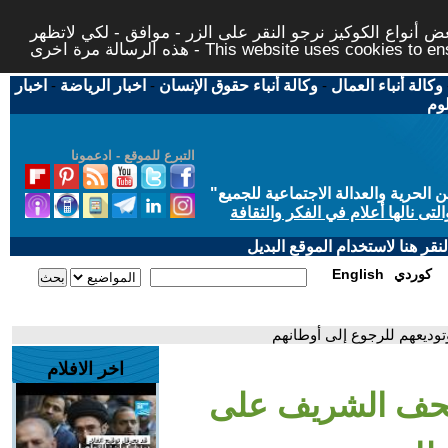
 أنواع الكوكيز نرجو النقر على الزر - موافق - لكي لاتظهر
This website uses cookies to ensure you ge
وكالة أنباء العمال
-
وكالة أنباء حقوق الإنسان
-
اخبار الرياضة
-
اخبار
لوم
التبرع للموقع - ادعمونا
حرية والعدالة الاجتماعية للجميع
"
تى نالها أعلام في الفكر والثقافة
قر هنا لاستخدام الموقع البديل
كوردي
English
ديعهم للرجوع إلى أوطانهم
اخر الافلام
صحف الشريف على