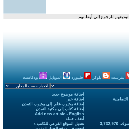
ديعهم للرجوع إلى أوطانهم
بنترست
بلوكر
فليبورد
الموبايل
بودكاست
اضافة موضوع جديد
التضامنية
اضافة خبر
إضافة يوتيوب-فلم إلى يوتيوب التمدن
إضافة كتاب إلى مكتبة التمدن
Add new article - English
أضف حملة
3,732,97
تعديل الموقع الفرعي للكاتب-ة
ابحث في موقع الحوار المتمدن