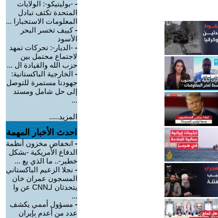
-
-بوليتيكو-: الولايات
المتحدة تكثف تبادل
المعلومات الاستخبارا ...
-
كييف تخسر البحر
الأسود
-
-الديار-: تحركات تمهد
لاجتماع محتمل بين
حزب الله والقيادة ال ...
-
الخارجية الباكستانية:
جهودنا مستمرة للتوصل
إلى حل شامل ومستد
...
المزيد.....
احدث الأخبار المهمة
-
انخفاض مخزون أنظمة
الدفاع الأمريكية -بشكل
خطير-.. ما الذي يع ...
-
نجلا الزعيم الباكستاني
المسجون عمران خان
يتحدثان لـCNN عن وا
...
-
مسؤول أممي يكشف
عدد من أعدم بإيران