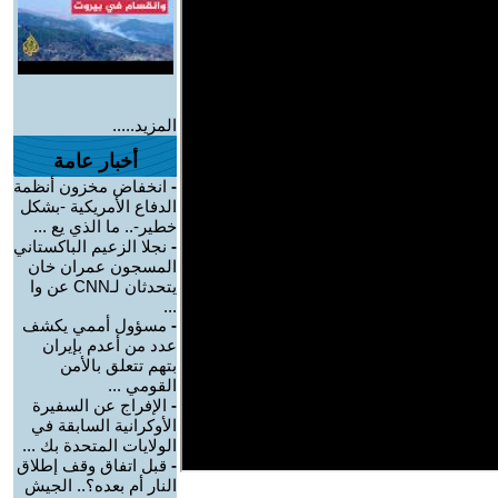
المزيد.....
أخبار عامة
-
انخفاض مخزون أنظمة
الدفاع الأمريكية -بشكل
خطير-.. ما الذي يع ...
-
نجلا الزعيم الباكستاني
المسجون عمران خان
يتحدثان لـCNN عن وا
...
-
مسؤول أممي يكشف
عدد من أعدم بإيران
بتهم تتعلق بالأمن
القومي ...
-
الإفراج عن السفيرة
الأوكرانية السابقة في
الولايات المتحدة بك ...
-
قبل اتفاق وقف إطلاق
النار أم بعده؟.. الجيش