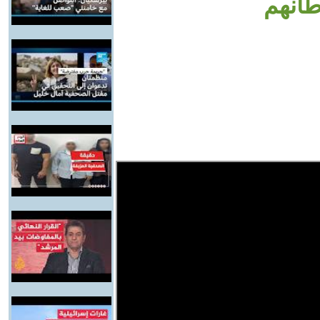
طانهم