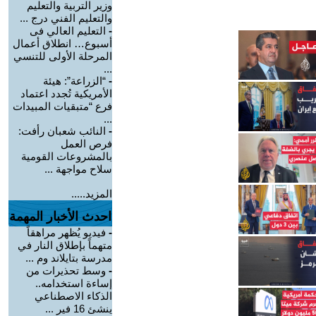
وزير التربية والتعليم
والتعليم الفني درج ...
-
التعليم العالي فى
أسبوع… انطلاق أعمال
المرحلة الأولى للتنسي
...
-
“الزراعة”: هيئة
الأمريكية تُجدد اعتماد
فرع “متبقيات المبيدات
...
-
النائب شعبان رأفت:
فرص العمل
بالمشروعات القومية
سلاح مواجهة ...
المزيد.....
احدث الأخبار المهمة
-
فيديو يُظهر مراهقاً
متهماً بإطلاق النار في
مدرسة بتايلاند وم ...
-
وسط تحذيرات من
إساءة استخدامه..
الذكاء الاصطناعي
ينشئ 16 فير ...