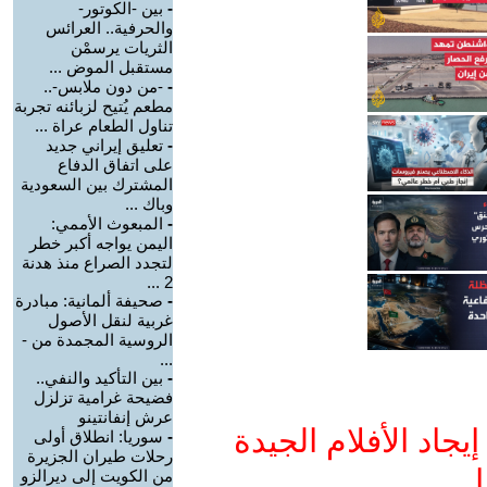
-
بين -الكوتور-
والحرفية.. العرائس
الثريات يرسمْن
مستقبل الموض ...
-
-من دون ملابس-..
مطعم يُتيح لزبائنه تجربة
تناول الطعام عراة ...
-
تعليق إيراني جديد
على اتفاق الدفاع
المشترك بين السعودية
وباك ...
-
المبعوث الأممي:
اليمن يواجه أكبر خطر
لتجدد الصراع منذ هدنة
2 ...
-
صحيفة ألمانية: مبادرة
غربية لنقل الأصول
الروسية المجمدة من -
...
-
بين التأكيد والنفي..
فضيحة غرامية تزلزل
عرش إنفانتينو
جاد الأفلام الجيدة
-
سوريا: انطلاق أولى
رحلات طيران الجزيرة
ا
من الكويت إلى ديرالزو