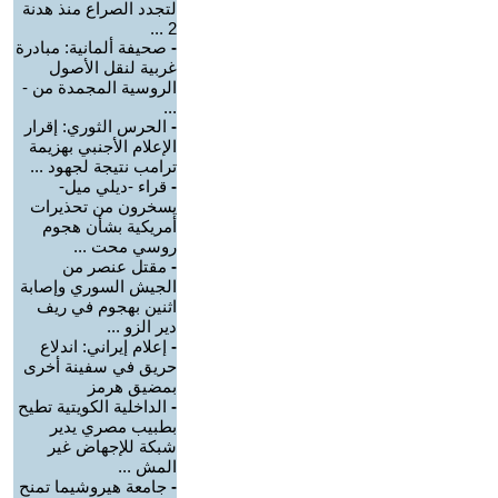
لتجدد الصراع منذ هدنة
2 ...
-
صحيفة ألمانية: مبادرة
غربية لنقل الأصول
الروسية المجمدة من -
...
-
الحرس الثوري: إقرار
الإعلام الأجنبي بهزيمة
ترامب نتيجة لجهود ...
-
قراء -ديلي ميل-
يسخرون من تحذيرات
أمريكية بشأن هجوم
روسي محت ...
-
مقتل عنصر من
الجيش السوري وإصابة
اثنين بهجوم في ريف
دير الزو ...
-
إعلام إيراني: اندلاع
حريق في سفينة أخرى
بمضيق هرمز
-
الداخلية الكويتية تطيح
بطبيب مصري يدير
شبكة للإجهاض غير
المش ...
-
جامعة هيروشيما تمنح