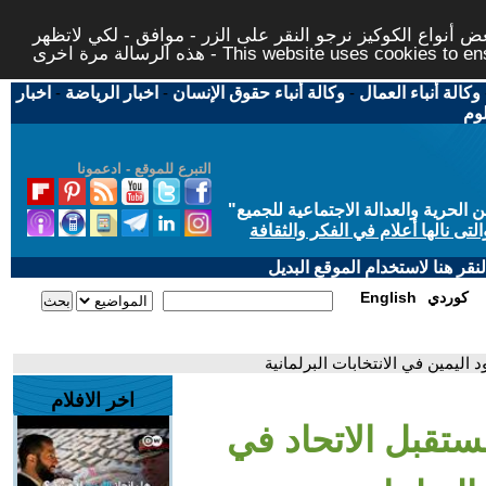
 أنواع الكوكيز نرجو النقر على الزر - موافق - لكي لاتظهر
This website uses cookies to ensure you ge
وكالة أنباء العمال
-
وكالة أنباء حقوق الإنسان
-
اخبار الرياضة
-
اخبار
لوم
التبرع للموقع - ادعمونا
حرية والعدالة الاجتماعية للجميع
"
تى نالها أعلام في الفكر والثقافة
قر هنا لاستخدام الموقع البديل
كوردي
English
اليمين في الانتخابات البرلمانية
اخر الافلام
مستقبل الاتحاد في