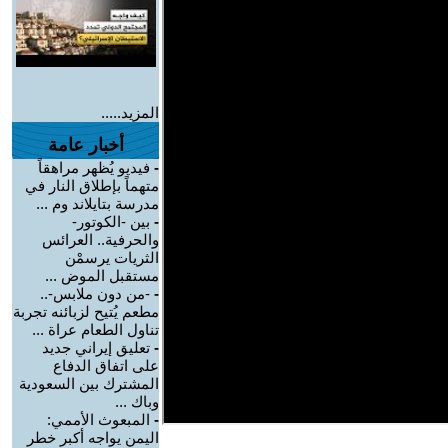
المزيد.....
أخبار عامة
-
فيديو يُظهر مراهقاً
متهماً بإطلاق النار في
مدرسة بتايلاند وم ...
-
بين -الكوتور-
والحرفية.. العرائس
الثريات يرسمْن
مستقبل الموض ...
-
-من دون ملابس-..
مطعم يُتيح لزبائنه تجربة
تناول الطعام عراة ...
-
تعليق إيراني جديد
على اتفاق الدفاع
المشترك بين السعودية
وباك ...
-
المبعوث الأممي:
اليمن يواجه أكبر خطر