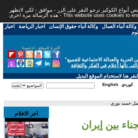
 أنواع الكوكيز نرجو النقر على الزر - موافق - لكي لاتظهر
This website uses cookies to ensure you ge
وكالة أنباء العمال
-
وكالة أنباء حقوق الإنسان
-
اخبار الرياضة
-
اخبار
لوم
التبرع للموقع - ادعمونا
حرية والعدالة الاجتماعية للجميع
"
تى نالها أعلام في الفكر والثقافة
قر هنا لاستخدام الموقع البديل
كوردي
English
شمل حميد نوري
اخر الافلام
ناء بين إيران