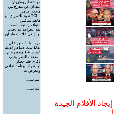
-
واشنطن وطهران
تبحثان عن مخرج من
مضيق هرمز
-
TCL تعود للأسواق مع
هاتف منافس
-
نوافذ زمنية حاسمة
بعد الجراحة قد تحدث
ثورة في علاج أخطر أورا
...
-
روسيا.. العثور على
بقايا ست جماجم لفيلة
عمرها 1.4 مليون عام ...
-
متحف النصر يحيي
ذكرى فك حصار
لينينغراد ببرنامج ثقافي
ومعرض ت ...
المزيد.....
المزيد.....
جاد الأفلام الجيدة
ا