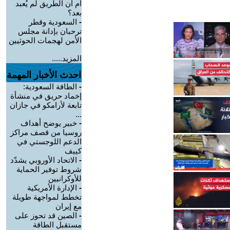
أم أن الطريق لم يُعبد
بعد؟
-
السعودية وقطر
ترحبان بإدانة مجلس
الأمن لهجمات الحوثيين
المزيد.....
احدث الأخبار المهمة
-
الطاقة السعودية:
إخماد حريق في منشأة
تابعة لأرامكو في جازان
...
-
خبير يوضح أهداف
روسيا من قصف مراكز
الدعم اللوجستي في
كييف
-
الاتحاد الأوروبي يشدّد
شروط توفير الحماية
للأوكرانيين
-
الإدارة الأمريكية
تخطط لمواجهة طويلة
مع إيران
-
الصين قد تحوز على
مستقبل الطاقة