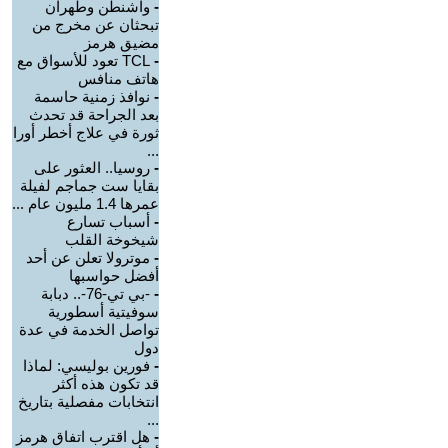
-
واشنطن وطهران
تبحثان عن مخرج من
مضيق هرمز
-
TCL تعود للأسواق مع
هاتف منافس
-
نوافذ زمنية حاسمة
بعد الجراحة قد تحدث
ثورة في علاج أخطر أورا
...
-
روسيا.. العثور على
بقايا ست جماجم لفيلة
عمرها 1.4 مليون عام ...
-
أسباب تسارع
شيخوخة القلب
-
موترولا تعلن عن أحد
أفضل حواسبها
-
-بي تي-76-.. دبابة
سوفيتية أسطورية
تواصل الخدمة في عدة
دول
-
فورين بوليسي: لماذا
قد تكون هذه أكثر
انتخابات مفصلية بتاريخ
...
-
هل اقترب اتفاق هرمز