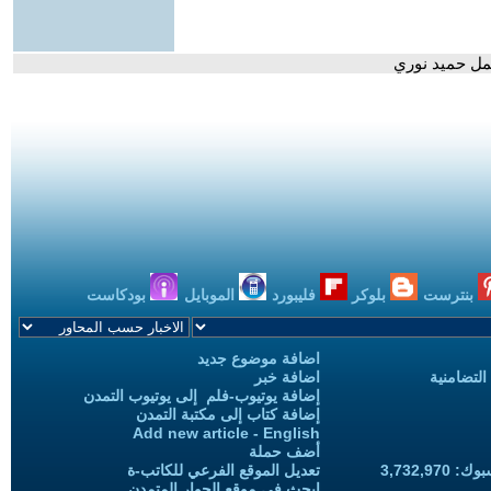
شمل حميد نوري
بنترست
بلوكر
فليبورد
الموبايل
بودكاست
اضافة موضوع جديد
التضامنية
اضافة خبر
إضافة يوتيوب-فلم إلى يوتيوب التمدن
إضافة كتاب إلى مكتبة التمدن
Add new article - English
أضف حملة
3,732,97
تعديل الموقع الفرعي للكاتب-ة
ابحث في موقع الحوار المتمدن