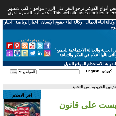
 أنواع الكوكيز نرجو النقر على الزر - موافق - لكي لاتظهر
This website uses cookies to ensure you ge
وكالة أنباء العمال
-
وكالة أنباء حقوق الإنسان
-
اخبار الرياضة
-
اخبار
لوم
التبرع للموقع - ادعمونا
حرية والعدالة الاجتماعية للجميع
"
تى نالها أعلام في الفكر والثقافة
قر هنا لاستخدام الموقع البديل
كوردي
English
ينين الحريديم- من التجنيد
اخر الافلام
نيست على قانون