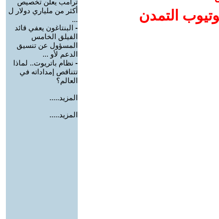
ترامب يعلن تخصيص
أكثر من ملياري دولار ل
وتيوب التمدن
...
-
البنتاغون يعفي قائد
الفيلق الخامس
المسؤول عن تنسيق
الدعم لأو ...
-
نظام باتريوت.. لماذا
تتناقص إمداداته في
العالم؟
المزيد.....
المزيد.....