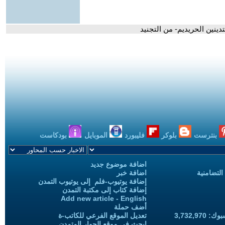
ينين الحريديم- من التجنيد
بنترست
بلوكر
فليبورد
الموبايل
بودكاست
اضافة موضوع جديد
التضامنية
اضافة خبر
إضافة يوتيوب-فلم إلى يوتيوب التمدن
إضافة كتاب إلى مكتبة التمدن
Add new article - English
أضف حملة
3,732,97
تعديل الموقع الفرعي للكاتب-ة
ابحث في موقع الحوار المتمدن