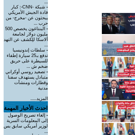
...
-
شبكة -CNN-: كبار
قادة الجيش الأمريكي
يبحثون عن -مخرج- من
حرب ...
-
البنتاغون يخصص 500
مليون دولار لجامعة
ألاسكا للِكشف عن التهد
...
-
سلطات إندونيسيا
تدفع بـ25 سيارة إطفاء
للسيطرة على حريق
ضخم ش ...
-
تصعيد روسي أوكراني
متبادل يستهدف سفنا
وقطارات ومنشآت
مدنية
المزيد.....
احدث الأخبار المهمة
-
إلغاء تصريح الوصول
إلى المعلومات السرية
لوزير أمريكي سابق بس
...