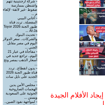
-
شركة أرجنتينية تتهم
واشنطن بممارسة
ضغوط -غير لائقة- لإلغاء
م ...
-
أغاني البيبي
المفضلة.. تردد قناة
طيور الجنة 2026 Toyor
Al-Ja ...
-
تحديث البنوك
والشركات.. سعر الدولار
اليوم في مصر مقابل
الجني ...
-
مفاجأة في عيار 21
اليوم.. تراجع جديد في
أسعار الذهب بمصر وتح
...
-
بدون انقطاع.. تردد
قناة طيور الجنة 2026
الجديد على نايل سات
...
-
مجلس الأمن يدين
الهجمات الصاروخية
جاد الأفلام الجيدة
الحوثية على السعودية
ويستن ...
-
لمواجهة نفوذ الصين..
ا