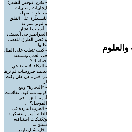
-
بخاخ افوجين للشعر:
إيجابيات وسلبيات
-
خطوات سهلة
للسيطرة على القلق
والتوتر بسرعة
-
أسباب انتشار
الصراصير في الصيف،
وأفضل الطرق للقضاء
عليها
والعلوم
-
كيف تتغلب على الملل
في العمل وتستعيد
حماسك؟
-
الذكاء الاصطناعي
يصمم فيروسات لم نرها
من قبل.. هل حان وقت
ال ...
-
«البحارة» وبيع
كوبونات.. كيف تفاقمت
أزمة البنزين في
الموصل؟ ...
-
الحرب الباردة في
الغابة: أسرار عسكرية
وتكتيكات استباقية
تستخ ...
-
فايننشال تايمز: