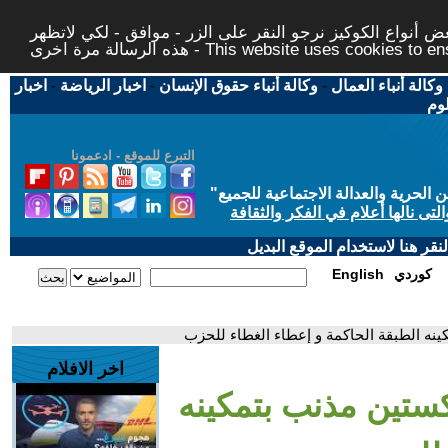
 أنواع الكوكيز نرجو النقر على الزر - موافق - لكي لاتظهر
This website uses cookies to ensure you ge
وكالة أنباء العمال
-
وكالة أنباء حقوق الإنسان
-
اخبار الرياضة
-
اخبار
لوم
التبرع للموقع - ادعمونا
حرية والعدالة الاجتماعية للجميع
"
تى نالها أعلام في الفكر والثقافة
قر هنا لاستخدام الموقع البديل
كوردي
English
نه الطبقة الحاكمة و إعطاء الغطاء للحزب
اخر الافلام
ستين مذنب بتمكينه