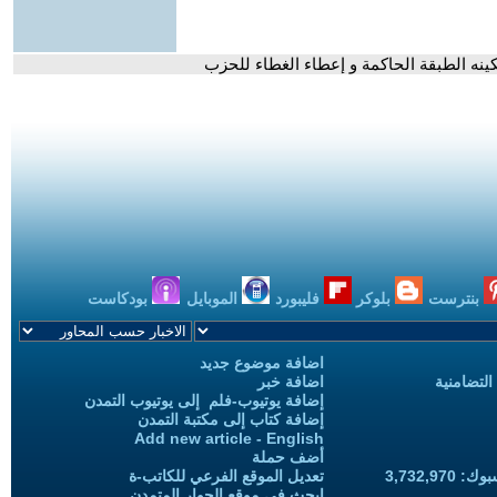
نه الطبقة الحاكمة و إعطاء الغطاء للحزب
بنترست
بلوكر
فليبورد
الموبايل
بودكاست
اضافة موضوع جديد
التضامنية
اضافة خبر
إضافة يوتيوب-فلم إلى يوتيوب التمدن
إضافة كتاب إلى مكتبة التمدن
Add new article - English
أضف حملة
3,732,97
تعديل الموقع الفرعي للكاتب-ة
ابحث في موقع الحوار المتمدن