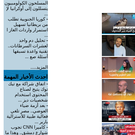
المسلحون الكولومبيون
يتسللون إلى أوكرانيا لإ
...
-
كوريا الجنوبية تطلب
من بريطانيا تسهيل
استمرار واردات الغاز ا
...
-
تحليل دم واحد
لعشرات السرطانات..
تقنية واعدة تسبقها
أسئلة صع ...
المزيد.....
احدث الأخبار المهمة
-
اتفاق شراكة مع تيك
توك يتيح لصناع
المحتوى استخدام
شخصيات ديز ...
-
بعد أزمة ضياء
العوضي.. مصر تلغي
فعالية طبية للأسترالية
باربر ...
-
كاميرا CNN تجوب
شوارع دمشق.. وهذا ما