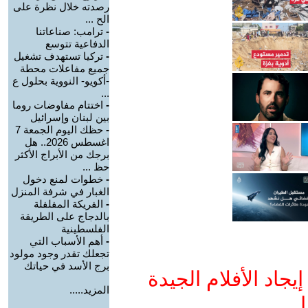
رصدته خلال نظرة على
الح ...
-
ترامب: صناعاتنا
الدفاعية تتوسع
-
تركيا تستهدف تشغيل
جميع مفاعلات محطة
-أكويو- النووية بحلول ع
...
-
اختتام مفاوضات روما
بين لبنان وإسرائيل
-
حظك اليوم الجمعة 7
اغسطس 2026.. هل
برجك من الأبراج الأكثر
حظ ...
-
خطوات لمنع دخول
الغبار في شرفة المنزل
-
الفريكة المفلفلة
بالدجاج على الطريقة
الفلسطينية
-
أهم الأسباب التي
تجعلك تقدر وجود مولود
برج الأسد في حياتك
جاد الأفلام الجيدة
المزيد.....
ا