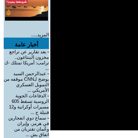
المزيد.....
أخبار عامة
-
بعد تقارير عن تراجع
مخزون البنتاغون..
ترامب: أمريكا تمتلك -ك
...
-
عبدالرحمن السيد
يوضح لـCNN موقفه من
التمويل العسكري
الأمريكي ...
-
الدفاعات الجوية
الروسية تسقط 605
مسيرات أوكرانية و12
قنبلة ج ...
-
سماع دوي انفجارين
في هرمز، وإيران
وعُمان تقتربان من
اتفاق بش ...