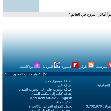
أ أماكن النزوح في العالم؟
بنترست
بلوكر
فليبورد
الموبايل
بودكاست
اضافة موضوع جديد
التضامنية
اضافة خبر
إضافة يوتيوب-فلم إلى يوتيوب التمدن
إضافة كتاب إلى مكتبة التمدن
Add new article - English
أضف حملة
3,732,97
تعديل الموقع الفرعي للكاتب-ة
ابحث في موقع الحوار المتمدن