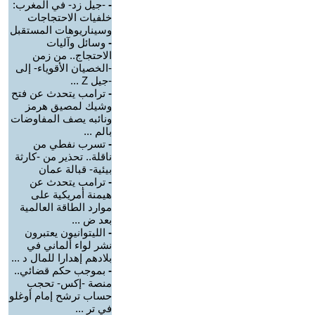
-
-جيل زد- في المغرب:
خلفيات الاحتجاجات
وسيناريوهات المستقبل
-
وسائل وآليات
الاحتجاج.. من زمن
-الخصيان الأقوياء- إلى
-جيل Z ...
-
ترامب يتحدث عن فتح
وشيك لمصيق هرمز
ونائبه يصف المفاوضات
بالم ...
-
تسرب نفطي من
ناقلة.. تحذير من -كارثة
بيئية- قبالة عمان
-
ترامب يتحدث عن
هيمنة أمريكية على
موارد الطاقة العالمية
بعد ض ...
-
الليتوانيون يعتبرون
نشر لواء ألماني في
بلادهم إهدارا للمال د ...
-
بموجب حكم قضائي..
منصة -إكس- تحجب
حساب ترشح إمام أوغلو
في تر ...