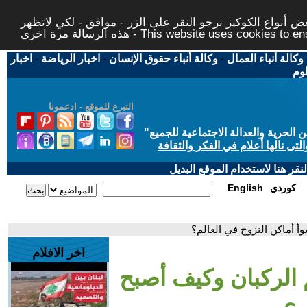
 أنواع الكوكيز نرجو النقر على الزر - موافق - لكي لاتظهر
This website uses cookies to ensure you ge
وكالة أنباء العمال
-
وكالة أنباء حقوق الإنسان
-
اخبار الرياضة
-
اخبار
لوم
التبرع للموقع - ادعمونا
حرية والعدالة الاجتماعية للجميع
"
تى نالها أعلام في الفكر والثقافة
قر هنا لاستخدام الموقع البديل
كوردي
English
أ أماكن النزوح في العالم؟
اخر الافلام
 الركبان وكيف أصبح