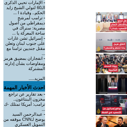
-
الإمارات تحيي الذكرى
الـ60 لتولي الشيخ زايد
الحكم.. وقيادة ا ...
-
ترامب لمرشح
ديمقراطي من أصول
مصرية: سنراك في
ساحة المعركة يا ...
-
إسرائيل تشن غارات
على جنوب لبنان وتعلن
مقتل جنديين تزامنا مع
...
-
انفجاران بمضيق هرمز
ومفاوضات بشأن إدارته
المشتركة
المزيد.....
احدث الأخبار المهمة
-
بعد تقارير عن تراجع
مخزون البنتاغون..
ترامب: أمريكا تمتلك -ك
...
-
عبدالرحمن السيد
يوضح لـCNN موقفه من
التمويل العسكري