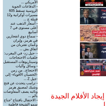
الأمريكي ...
-
الدفاعات الجوية
الروسية تسقط 605
مسيرات أوكرانية و12
قنبلة ج ...
-
أسعار الذهب عند
أعلى مستوى في 7
أسابيع
-
سماع دوي انفجارين
في هرمز، وإيران
وعُمان تقتربان من
اتفاق بش ...
-
-جيل زد- في المغرب:
خلفيات الاحتجاجات
وسيناريوهات المستقبل
-
وسائل وآليات
الاحتجاج.. من زمن
-الخصيان الأقوياء- إلى
-جيل Z ...
-
ترامب يتحدث عن فتح
وشيك لمصيق هرمز
ونائبه يصف المفاوضات
جاد الأفلام الجيدة
بالم ...
-
الاحتفال بافتتاح “جناح
ا
سمو الشيخة فاطمة