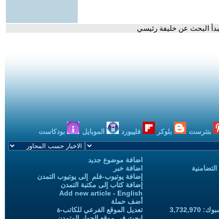
 تبدأ البحث عن خليفة رئيسي
بنترست
بلوكر
فليبورد
الموبايل
بودكاست
اضافة موضوع جديد
التضامنية
اضافة خبر
إضافة يوتيوب-فلم إلى يوتيوب التمدن
إضافة كتاب إلى مكتبة التمدن
Add new article - English
أضف حملة
3,732,97
تعديل الموقع الفرعي للكاتب-ة
ابحث في موقع الحوار المتمدن