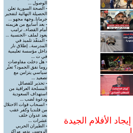
الوصول ...
-
الصحة السورية تعلن
الحصيلة النهائية لتفجير
جرمانا..وجهة مجهو ...
-
بعد أسابيع من هزيمته
أمام القضاء.. ترامب
يعود لملف -الجنسية ...
-
المنفّذ تلميذ في
المدرسة.. إطلاق نار
داخل مؤسسة تعليمية
في ت ...
-
هل دخلت مفاوضات
روما نفق الجمود؟ تعثّر
سياسي يتزامن مع
تصعيد ...
-
تحذير للفصائل
المسلحة العراقية من
استهداف السعودية
ودعوة لضب ...
-
انسحاب قوات الاحتلال
من قلنديا وكفر عقب
بعد عدوان خلف
جاد الأفلام الجيدة
عشرات ...
-
الطيران الحربي
ا
الروسي يدمر مراكز