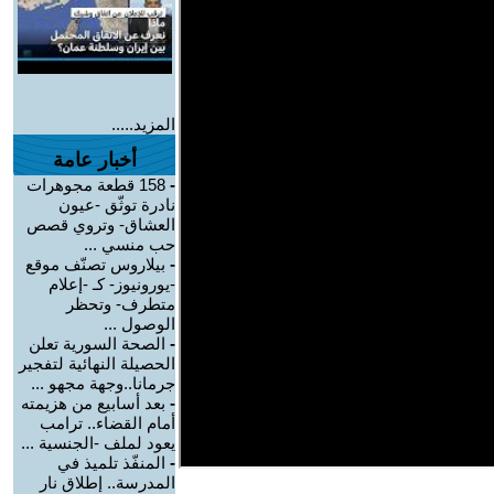
المزيد.....
أخبار عامة
-
158 قطعة مجوهرات
نادرة توثّق -عيون
العشاق- وتروي قصص
حب منسي ...
-
بيلاروس تصنّف موقع
-يورونيوز- كـ -إعلام
متطرف- وتحظر
الوصول ...
-
الصحة السورية تعلن
الحصيلة النهائية لتفجير
جرمانا..وجهة مجهو ...
-
بعد أسابيع من هزيمته
أمام القضاء.. ترامب
يعود لملف -الجنسية ...
-
المنفّذ تلميذ في
المدرسة.. إطلاق نار