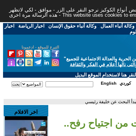
 أنواع الكوكيز نرجو النقر على الزر - موافق - لكي لاتظهر
This website uses cookies to ensure you ge
وكالة أنباء العمال
-
وكالة أنباء حقوق الإنسان
-
اخبار الرياضة
-
اخبار
لوم
التبرع للموقع - ادعمونا
حرية والعدالة الاجتماعية للجميع
"
تى نالها أعلام في الفكر والثقافة
قر هنا لاستخدام الموقع البديل
كوردي
English
 تبدأ البحث عن خليفة رئيسي
اخر الافلام
ات من اجتياح رفح..