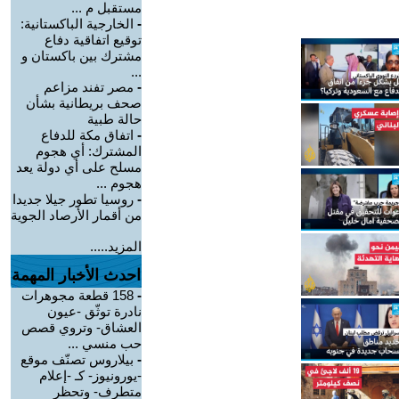
مستقبل م ...
-
الخارجية الباكستانية:
توقيع اتفاقية دفاع
مشترك بين باكستان و
...
-
مصر تفند مزاعم
صحف بريطانية بشأن
حالة طبية
-
‏اتفاق مكة للدفاع
المشترك: أي هجوم
مسلح على أي دولة يعد
هجوم ...
-
روسيا تطور جيلا جديدا
من أقمار الأرصاد الجوية
المزيد.....
احدث الأخبار المهمة
-
158 قطعة مجوهرات
نادرة توثّق -عيون
العشاق- وتروي قصص
حب منسي ...
-
بيلاروس تصنّف موقع
-يورونيوز- كـ -إعلام
متطرف- وتحظر