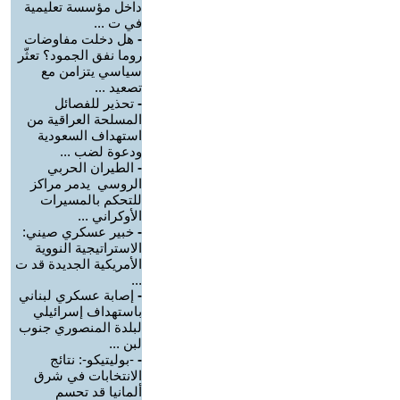
داخل مؤسسة تعليمية
في ت ...
-
هل دخلت مفاوضات
روما نفق الجمود؟ تعثّر
سياسي يتزامن مع
تصعيد ...
-
تحذير للفصائل
المسلحة العراقية من
استهداف السعودية
ودعوة لضب ...
-
الطيران الحربي
الروسي يدمر مراكز
للتحكم بالمسيرات
الأوكراني ...
-
خبير عسكري صيني:
الاستراتيجية النووية
الأمريكية الجديدة قد ت
...
-
إصابة عسكري لبناني
باستهداف إسرائيلي
لبلدة المنصوري جنوب
لبن ...
-
-بوليتيكو-: نتائج
الانتخابات في شرق
ألمانيا قد تحسم