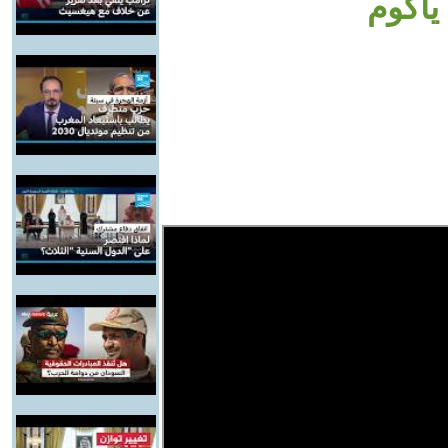
ياكوم