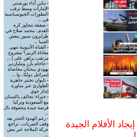
-
تباين أداء بورصتي
الإمارات وسط ترقب
التطورات الجيوسياسية
في ...
-
صفقة تتجاوز كرة
القدم.. محمد صلاح في
طرابزون سبور ينعش
السيا ...
-
القناة الأنبوبية تنهي
معاناة الزبير؟ مشروع
مرتقب يراهن على إ ...
-
حاخام بارز وملياردير
يهودي يبحثان مقاضاة
إسرائيل دوليًا.. وا ...
-
تايوان تختبر جاهزية
الطوارئ عبر مناورة
إنذار جوي
-
خبراء: تحالف باكستان
مع السعودية وتركيا
فرصة جيدة محفوفة بال
...
-
رغم الهدوء الحذر بعد
جاد الأفلام الجيدة
وقف الضربات.. تراجع
حركة الملاحة عبر مض
ا
...