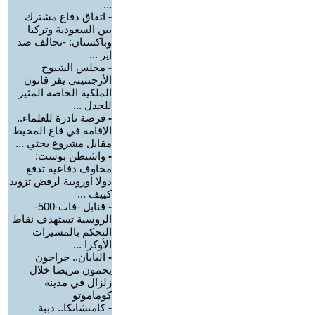
...
-
اتفاق دفاع مشترك
بين السعودية وتركيا
وباكستان: -تحالف ضد
إير ...
-
مجلس الشيوخ
الأرجنتيني يقر قانون
الملكية الخاصة المثير
للجدل ...
-
فرصة نادرة للعلماء..
الإقامة في قاع المحيط
مقابل مشروع بحثي ...
-
واشنطن بوست:
مخاوف دفاعية تدفع
دولا أوروبية لرفض تزويد
كييف ...
-
قنابل -فاب-500-
الروسية تستهدف نقاط
التحكم بالمسيرات
الأوكرا ...
-
اليابان.. جراحون
يحمون مريضا خلال
زلزال في مدينة
كوماموتو
-
كامتشاتكا.. دببة