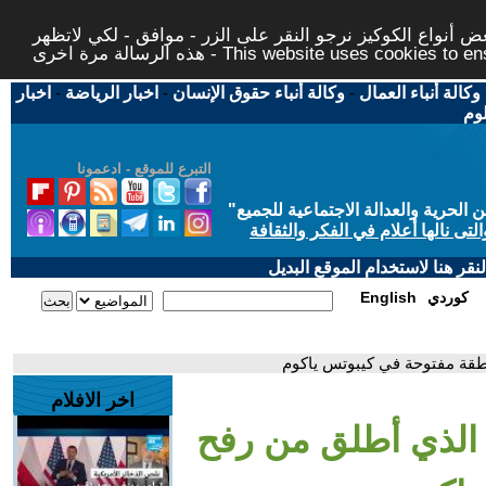
 أنواع الكوكيز نرجو النقر على الزر - موافق - لكي لاتظهر
This website uses cookies to ensure you ge
وكالة أنباء العمال
-
وكالة أنباء حقوق الإنسان
-
اخبار الرياضة
-
اخبار
لوم
التبرع للموقع - ادعمونا
حرية والعدالة الاجتماعية للجميع
"
تى نالها أعلام في الفكر والثقافة
قر هنا لاستخدام الموقع البديل
كوردي
English
طقة مفتوحة في كيبوتس ياكوم
اخر الافلام
 الذي أطلق من رفح