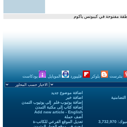
طقة مفتوحة في كيبوتس ياكوم
بنترست
بلوكر
فليبورد
الموبايل
بودكاست
اضافة موضوع جديد
التضامنية
اضافة خبر
إضافة يوتيوب-فلم إلى يوتيوب التمدن
إضافة كتاب إلى مكتبة التمدن
Add new article - English
أضف حملة
3,732,97
تعديل الموقع الفرعي للكاتب-ة
ابحث في موقع الحوار المتمدن