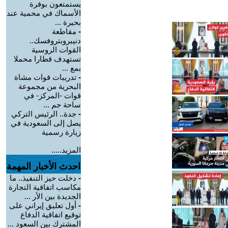
يستمتعون بوفرة
الأسماك في محمية عند
بحيرة ...
-
مقاطعة
دنيبروبتروفسك..
القوات الروسية
تستهدف قطارا محملا
بمع ...
-
تدريبات قوات مشاة
البحرية من مجموعة
قوات -المركز- في
ساحة جم ...
-
جدة.. الرئيس التركي
يصل إلى السعودية في
زيارة رسمية
المزيد.....
احدث الأخبار المهمة
-
دخلت حيز التنفيذ.. ما
مكاسب اتفاقية التجارة
الجديدة بين الأر ...
-
أول تعليق إيراني على
توقيع اتفاقية الدفاع
المشترك بين السعود ...