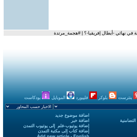
ة في نهائي -أبطال إفريقيا-؟ | #هجمة_مرتدة
بنترست
بلوكر
فليبورد
الموبايل
بودكاست
اضافة موضوع جديد
التضامنية
اضافة خبر
إضافة يوتيوب-فلم إلى يوتيوب التمدن
إضافة كتاب إلى مكتبة التمدن
Add new article - English