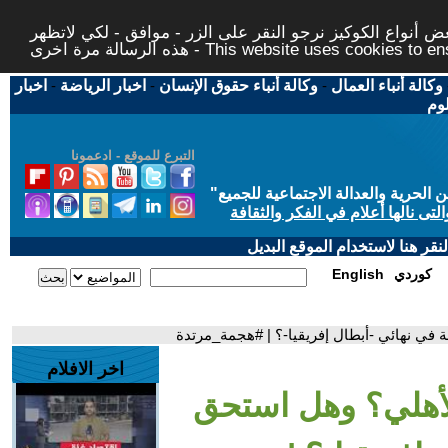
 أنواع الكوكيز نرجو النقر على الزر - موافق - لكي لاتظهر
This website uses cookies to ensure you ge
وكالة أنباء العمال
-
وكالة أنباء حقوق الإنسان
-
اخبار الرياضة
-
اخبار
لوم
التبرع للموقع - ادعمونا
حرية والعدالة الاجتماعية للجميع
"
تى نالها أعلام في الفكر والثقافة
قر هنا لاستخدام الموقع البديل
كوردي
English
ة في نهائي -أبطال إفريقيا-؟ | #هجمة_مرتدة
اخر الافلام
الأهلي؟ وهل استحق