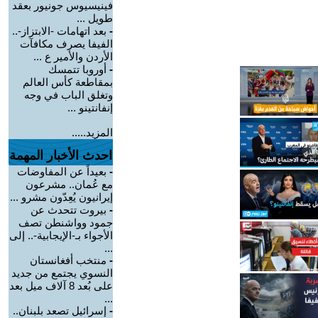
فينيسيوس جونيور بعقد
طويل ...
-
بعد اتهامات -الابتزاز-..
الفيفا يصرف مكافآت
الأردن والأمير ع ...
-
أوروبا تتمسك
بمقاطعة كأس العالم
وتغلق الباب في وجه
إنفانتينو ...
المزيد.....
احدث الأخبار المهمة
-
بعيداً عن المفاوضات
مع عُمان.. مشرعون
إيرانيون يُعِدّون مشرو ...
-
بيروت تتحدث عن
جمود وواشنطن تصف
الأجواء بـ-الإيجابية-.. إلى
...
-
منتخب أفغانستان
النسوي يجتمع من جديد
على بُعد 8 آلاف ميل بعد
...
-
إسرائيل تصعد بلبنان..