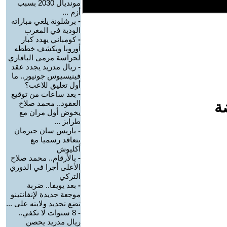
مونديال 2030 بسبب
أزم ...
-
برشلونة يلغي مباراته
الودية في المغرب
-
كومباني يهدد كبار
أوروبا ويكشف خططه
لحراسة مرمى البافاري
-
ريال مدريد يجدد عقد
فينيسيوس جونيور.. ما
أول تعليق للاعب؟
-
بعد ساعات من توقيع
ة
العقود.. محمد صلاح
يخوض أول مران مع
طرابز ...
-
باريس سان جيرمان
يتعاقد رسميا مع
أكليوش
-
بالأرقام.. محمد صلاح
الأعلى أجرا في الدوري
التركي
-
بعد يويفا.. ضربة
موجعة جديدة لإنفانتينو
تضع تجديد ولايته على ...
-
8 سنوات لا تكفي..
ريال مدريد يحصن