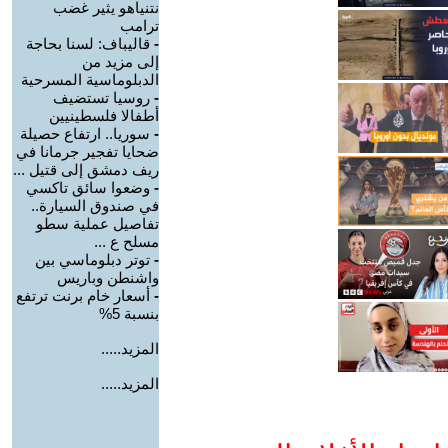
نتنياهو يثير غضب
ترامب
-
قاليباف: لسنا بحاجة
إلى مزيد من
الدبلوماسية المسرحية
-
روسيا تستضيف
أطفالا فلسطينيين
-
سوريا.. ارتفاع حصيلة
ضحايا تفجير جرمانا في
ريف دمشق إلى قتيل ...
-
وضعوا سائق تاكسي
في صندوق السيارة..
تفاصيل عملية سطو
مسلح ع ...
-
توتر دبلوماسي بين
واشنطن وباريس
-
أسعار خام برنت ترتفع
بنسبة 5%
المزيد.....
المزيد.....