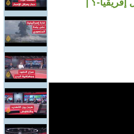
إفريقيا-؟ |