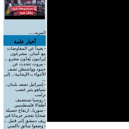
المزيد.....
أخبار عامة
-
بعيداً عن المفاوضات
مع عُمان.. مشرعون
إيرانيون يُعِدّون مشرو ...
-
بيروت تتحدث عن
جمود وواشنطن تصف
الأجواء بـ-الإيجابية-.. إلى
...
-
إسرائيل تصعد بلبنان..
نتنياهو يثير غضب
ترامب
-
روسيا تستضيف
أطفالا فلسطينيين
-
سوريا.. ارتفاع حصيلة
ضحايا تفجير جرمانا في
ريف دمشق إلى قتيل ...
-
وضعوا سائق تاكسي