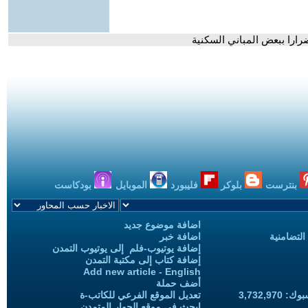
ضرارا ببعض المباني السكنية
بنترست
بلوكر
فليبورد
الموبايل
بودكاست
اضافة موضوع جديد
التضامنية
اضافة خبر
إضافة يوتيوب-فلم إلى يوتيوب التمدن
إضافة كتاب إلى مكتبة التمدن
Add new article - English
أضف حملة
3,732,97
تعديل الموقع الفرعي للكاتب-ة
ابحث في موقع الحوار المتمدن