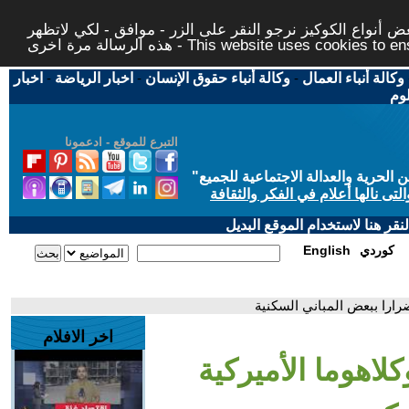
 أنواع الكوكيز نرجو النقر على الزر - موافق - لكي لاتظهر
This website uses cookies to ensure you ge
وكالة أنباء العمال
-
وكالة أنباء حقوق الإنسان
-
اخبار الرياضة
-
اخبار
لوم
التبرع للموقع - ادعمونا
حرية والعدالة الاجتماعية للجميع
"
تى نالها أعلام في الفكر والثقافة
قر هنا لاستخدام الموقع البديل
كوردي
English
ضرارا ببعض المباني السكنية
اخر الافلام
لاهوما الأميركية