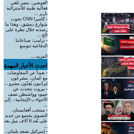
العوضي.. مصر تلغي
فعالية طبية للأسترالية
باربر ...
-
كاميرا CNN تجوب
شوارع دمشق.. وهذا ما
رصدته خلال نظرة على
الح ...
-
ترامب: صناعاتنا
الدفاعية تتوسع
المزيد.....
احدث الأخبار المهمة
-
بعيداً عن المفاوضات
مع عُمان.. مشرعون
إيرانيون يُعِدّون مشرو ...
-
بيروت تتحدث عن
جمود وواشنطن تصف
الأجواء بـ-الإيجابية-.. إلى
...
-
منتخب أفغانستان
النسوي يجتمع من جديد
على بُعد 8 آلاف ميل بعد
...
-
إسرائيل تصعد بلبنان..