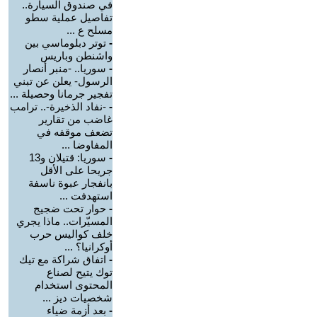
في صندوق السيارة..
تفاصيل عملية سطو
مسلح ع ...
-
توتر دبلوماسي بين
واشنطن وباريس
-
سوريا.. -منبر أنصار
الرسول- يعلن عن تبني
تفجير جرمانا وحصيلة ...
-
-نفاد الذخيرة-.. ترامب
غاضب من تقارير
تضعف موقفه في
المفاوضا ...
-
سوريا: قتيلان و13
جريحا على الأقل
بانفجار عبوة ناسفة
استهدفت ...
-
حوار تحت ضجيج
المسيّرات.. ماذا يجري
خلف كواليس حرب
أوكرانيا؟ ...
-
اتفاق شراكة مع تيك
توك يتيح لصناع
المحتوى استخدام
شخصيات ديز ...
-
بعد أزمة ضياء