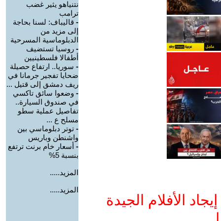
نتنياهو يثير غضب
ترامب
-
قاليباف: لسنا بحاجة
إلى مزيد من
الدبلوماسية المسرحية
-
روسيا تستضيف
أطفالا فلسطينيين
-
سوريا.. ارتفاع حصيلة
ضحايا تفجير جرمانا في
ريف دمشق إلى قتيل ...
-
وضعوا سائق تاكسي
في صندوق السيارة..
تفاصيل عملية سطو
مسلح ع ...
-
توتر دبلوماسي بين
واشنطن وباريس
-
أسعار خام برنت ترتفع
بنسبة 5%
المزيد.....
المزيد.....
جاد الأفلام الجيدة
ا