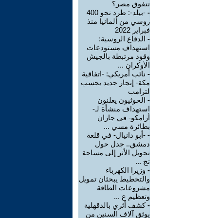
تتفوق مصر؟
-
-بيلد-: طرد نحو 400
روسي من ألمانيا منذ
فبراير 2022
-
الدفاع الروسية:
استهداف مستودعات
وقود مرتبطة بالجيش
الأوكران ...
-
نائب أمريكي: -اتفاقية
مكة- إنجاز جديد يحسب
لترامب
-
الحوثيون يعلنون
استهداف منشأة لـ-
أرامكو- في جازان
بطائرة مسي ...
-
-أبو دانيال- في قلعة
دمشق.. جدل حول
تحويل الأثر إلى مساحة
تج ...
-
وزيرا الكهرباء
والتخطيط يبحثان تمويل
مشروعات الطاقة
وتعظيم ع ...
-
كشف أثري بالدقهلية
يوثق آلاف السنين من