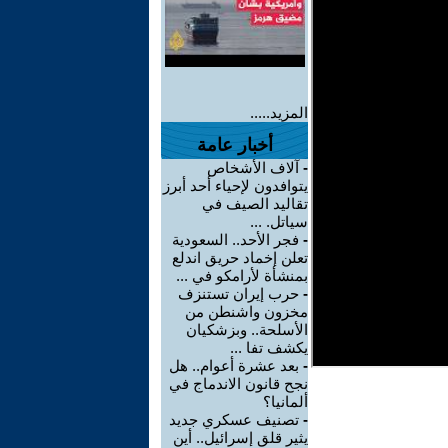
المزيد.....
أخبار عامة
-
آلاف الأشخاص
يتوافدون لإحياء أحد أبرز
تقاليد الصيف في
سياتل. ...
-
فجر الأحد.. السعودية
تعلن إخماد حريق اندلع
بمنشأة لأرامكو في ...
-
حرب إيران تستنزف
مخزون واشنطن من
الأسلحة.. وبزشكيان
يكشف تفا ...
-
بعد عشرة أعوام.. هل
نجح قانون الاندماج في
ألمانيا؟
-
تصنيف عسكري جديد
يثير قلق إسرائيل.. أين