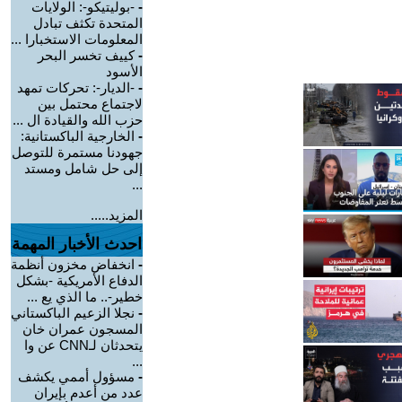
-
-بوليتيكو-: الولايات
المتحدة تكثف تبادل
المعلومات الاستخبارا ...
-
كييف تخسر البحر
الأسود
-
-الديار-: تحركات تمهد
لاجتماع محتمل بين
حزب الله والقيادة ال ...
-
الخارجية الباكستانية:
جهودنا مستمرة للتوصل
إلى حل شامل ومستد
...
المزيد.....
احدث الأخبار المهمة
-
انخفاض مخزون أنظمة
الدفاع الأمريكية -بشكل
خطير-.. ما الذي يع ...
-
نجلا الزعيم الباكستاني
المسجون عمران خان
يتحدثان لـCNN عن وا
...
-
مسؤول أممي يكشف
عدد من أعدم بإيران