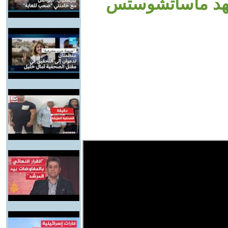
معهد ماساتشوستس