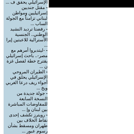
الإسرائيلي يحقق ف ...
-
مقتل جنديين
إسرائيليين ومواطن
لبناني تزامناً مع الجولة
الساب ...
-
رفضتا ترديد النشيد
الوطني.. الجنسية
الأسترالية للاعبتين إيرا
...
-
-ليتدبروا أمرهم مع
مصر-.. باحث إسرائيلي
يقترح خطة لفصل غزة
ن ...
-
الطيران المروحي
الإسرائيلي يحلق في
أجواء ريف درعا الغربي
ويخ ...
-
جولة جديدة من
النسخة السابعة
للمفاوضات المباشرة
بين لبنان وإ ...
-
رويترز تكشف إحدى
نقاط الخلاف بين
طهران ومسقط بشأن
رسوم عبور ...