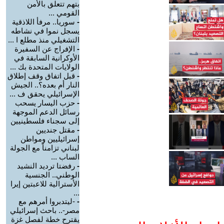
بتهم تتعلق بالأمن
القومي ...
-
سوريا.. مرفأ اللاذقية
يسجل نموا في نشاطه
التشغيلي منذ مطلع ا ...
-
الإفراج عن السفيرة
الأوكرانية السابقة في
الولايات المتحدة بك ...
-
قبل اتفاق وقف إطلاق
النار أم بعده؟.. الجيش
الإسرائيلي يحقق ف ...
-
حزب اليسار يسحب
رسائل الدعم الموجهة
إلى سجناء فلسطينيين
-
مقتل جنديين
إسرائيليين ومواطن
لبناني تزامناً مع الجولة
الساب ...
-
رفضتا ترديد النشيد
الوطني.. الجنسية
الأسترالية للاعبتين إيرا
...
-
-ليتدبروا أمرهم مع
مصر-.. باحث إسرائيلي
يقترح خطة لفصل غزة