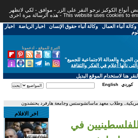
 أنواع الكوكيز نرجو النقر على الزر - موافق - لكي لاتظهر
This website uses cookies to ensure you ge
وكالة أنباء العمال
-
وكالة أنباء حقوق الإنسان
-
اخبار الرياضة
-
اخبار
لوم
التبرع للموقع - ادعمونا
حرية والعدالة الاجتماعية للجميع
"
تى نالها أعلام في الفكر والثقافة
قر هنا لاستخدام الموقع البديل
كوردي
English
أمريكية.. وطلاب معهد ماساتشوستس وجامعة هارفرد يحتشدون
اخر الافلام
للفلسطينيين في