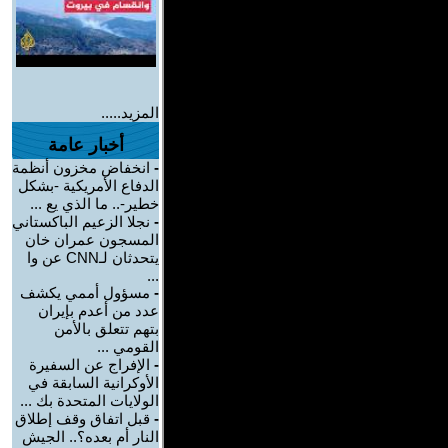
المزيد.....
أخبار عامة
-
انخفاض مخزون أنظمة
الدفاع الأمريكية -بشكل
خطير-.. ما الذي يع ...
-
نجلا الزعيم الباكستاني
المسجون عمران خان
يتحدثان لـCNN عن وا
...
-
مسؤول أممي يكشف
عدد من أعدم بإيران
بتهم تتعلق بالأمن
القومي ...
-
الإفراج عن السفيرة
الأوكرانية السابقة في
الولايات المتحدة بك ...
-
قبل اتفاق وقف إطلاق
النار أم بعده؟.. الجيش