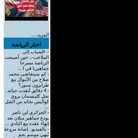
المزيد.....
اخبار الرياضة
-
-الشباب إلى
الملاعب-.. حين أصبحت
الرياضة مسرحا
جماهيريا في ا ...
-
كم سيتقاضى محمد
صلاح من الأموال مع
طرابزون سبور؟
-
4 دقائق أنقذت حياته..
نجل كلينسمان يروي
كواليس نجاته من الشل
...
-
الجزائري ابن ناصر
يودع جماهير ميلان بعد
إنهاء عقده مع النادي ...
-
بالفيديو.. إصابة مروعة
تُنهي موسم نجم