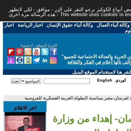
 أنواع الكوكيز نرجو النقر على الزر - موافق - لكي لاتظهر
This website uses cookies to ensure you ge
وكالة أنباء العمال
-
وكالة أنباء حقوق الإنسان
-
اخبار الرياضة
-
اخبار
لوم
التبرع للموقع - ادعمونا
حرية والعدالة الاجتماعية للجميع
"
تى نالها أعلام في الفكر والثقافة
قر هنا لاستخدام الموقع البديل
كوردي
English
خلية لفرسان مصر بمناسبة البطولة العربية العسكرية للفروسية
اخر الافلام
رسان- إهداء من وزارة