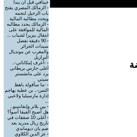
خيتافي قبل أن يبدأ
-
الزمالك المصري يفتح
باب الرحيل لنجمه
ويحدد مطالبه المالية
-
الزمالك يحدد مطالبه
المالية للموافقة على
انتقال بيزيرا لشباب ...
-
90 دقيقة تفصل
سيدات الجزائر
والمغرب عن مونديال
البرازيل
ة
-
-أعرف إمكاناتي-..
أغلى حارس بريطاني
يرد على مانشستر
سيتي
-
-ما سأقوله باهظ
الثمن-.. بن عطية يهاجم
إدارة مارسيليا ولاعبي
...
-
بين بلاتر وإنفانتينو..
هل أصبح الفيفا أسوأ؟
-
أغلى 10 صفقات في
تاريخ ريال مدريد بعد
ضم يان ديوماندي
-
عز الدين الكلاوي