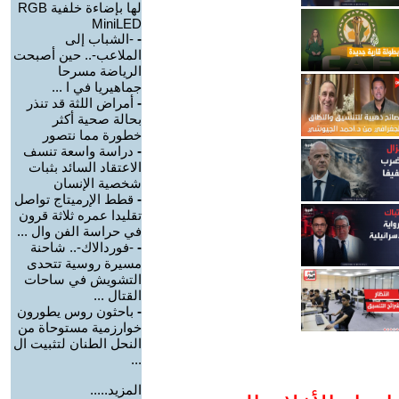
لها بإضاءة خلفية RGB
MiniLED
-
-الشباب إلى
الملاعب-.. حين أصبحت
الرياضة مسرحا
جماهيريا في ا ...
-
أمراض اللثة قد تنذر
بحالة صحية أكثر
خطورة مما نتصور
-
دراسة واسعة تنسف
الاعتقاد السائد بثبات
شخصية الإنسان
-
قطط الإرميتاج تواصل
تقليدا عمره ثلاثة قرون
في حراسة الفن وال ...
-
-فوردالاك-.. شاحنة
مسيرة روسية تتحدى
التشويش في ساحات
القتال ...
-
باحثون روس يطورون
خوارزمية مستوحاة من
النحل الطنان لتثبيت ال
...
المزيد.....