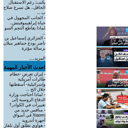
يكتب: رغم الاستقبال
الحافل.. هل تسرع صلاح
ب ...
-
الجانب المجهول في
حياة إبراهيموفيتش..
لماذا يقاطع النجم السو
...
-
الجزائري إسماعيل بن
ناصر يودع جماهير ميلان
برسالة مؤثرة
المزيد.....
احدث الأخبار المهمة
-
إيران تعرض -حطام
طائرات أمريكية
وإسرائيلية- أسقطتها
خلال الح ...
-
لماذا احتاجت وزارة
الدفاع الروسية إلى
تغييرات في الكوادر؟
-
منافس جديد من
Xiaomi في أسواق
أجهزة أندرويد
-
هواوي تطلق أول تلفاز