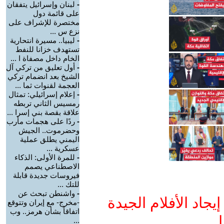
-
لبنان وإسرائيل يتفقان
على قائمة دول
مختصرة للإشراف على
نزع س ...
-
ليبيا.. مسيرة انتحارية
تستهدف خزانا للنفط
الخام داخل مصفاة ا ...
-
أول تعليق من تركي آل
الشيخ بعد انضمام تركي
العجمة لقنوات ثما ...
-
إعلام إسرائيلي: تمثال
رمسيس الثاني تربطه
علاقة بقصة بني إسرا ...
-
ردًا على هجمات مأرب
وحضرموت.. الجيش
اليمني يطلق عملية
عسكرية ...
-
للمرة الأولى: الذكاء
الاصطناعي يصمم
فيروسات جديدة قابلة
للتك ...
-
واشنطن تبحث عن
جاد الأفلام الجيدة
-مخرج- مع إيران وتتوقع
اتفاقاً بشأن هرمز.. وب
ا
...