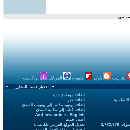
لفوضى
بنترست
بلوكر
فليبورد
الموبايل
بودكاست
اضافة موضوع جديد
التضامنية
اضافة خبر
إضافة يوتيوب-فلم إلى يوتيوب التمدن
إضافة كتاب إلى مكتبة التمدن
Add new article - English
أضف حملة
3,732,97
تعديل الموقع الفرعي للكاتب-ة
ابحث في موقع الحوار المتمدن