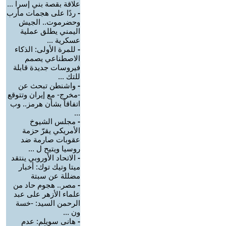
علاقة بقصة بني إسرا ...
-
ردًا على هجمات مأرب
وحضرموت.. الجيش
اليمني يطلق عملية
عسكرية ...
-
للمرة الأولى: الذكاء
الاصطناعي يصمم
فيروسات جديدة قابلة
للتك ...
-
واشنطن تبحث عن
-مخرج- مع إيران وتتوقع
اتفاقاً بشأن هرمز.. وب
...
-
مجلس الشيوخ
الأمريكي يقرّ حزمة
عقوبات صارمة ضد
روسيا ويتيح ل ...
-
الاتحاد الأوروبي ينتقد
ميتا وتيك توك: أخبار
مضللة عن سبتة
-
مصر.. هجوم حاد من
علماء الأزهر على عبد
الرحمن السيد: -خسة
ون ...
-
هانى سويلم: عدم