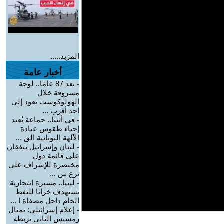
المزيد.....
أخبار عامة
-
بعد 87 عامًا.. لوحة
مسروقة خلال
الهولوكوست تعود إلى
أحد أقرب ...
-
في أثينا.. جماعة تُعيد
إحياء طقوس عبادة
الآلهة اليونانية الق ...
-
لبنان وإسرائيل يتفقان
على قائمة دول
مختصرة للإشراف على
نزع س ...
-
ليبيا.. مسيرة انتحارية
تستهدف خزانا للنفط
الخام داخل مصفاة ا ...
-
إعلام إسرائيلي: تمثال
رمسيس الثاني تربطه