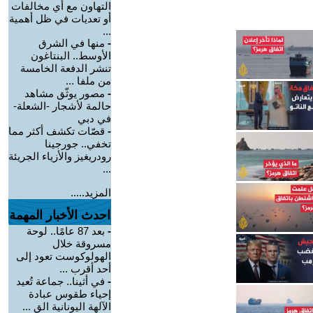
التهاون مع أي مخالفات
أو تعديات في ظل أهمية
...
-
منها في الشرق
الأوسط.. البنتاغون
تنشر الدفعة الخامسة
من ملفا ...
-
مصور يوثّق مشاهد
حالمة لأشجار -الشعلة-
في دبي
-
قصّات تكشف أكثر مما
تخفي.. جورجينا
رودريغيز والأزياء الجريئة
...
المزيد.....
احدث الأخبار المهمة
-
بعد 87 عامًا.. لوحة
مسروقة خلال
الهولوكوست تعود إلى
أحد أقرب ...
-
في أثينا.. جماعة تُعيد
إحياء طقوس عبادة
الآلهة اليونانية الق ...