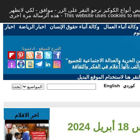
 أنواع الكوكيز نرجو النقر على الزر - موافق - لكي لاتظهر
This website uses cookies to ensure you ge
وكالة أنباء العمال
-
وكالة أنباء حقوق الإنسان
-
اخبار الرياضة
-
اخبار
لوم
التبرع للموقع - ادعمونا
حرية والعدالة الاجتماعية للجميع
"
تى نالها أعلام في الفكر والثقافة
قر هنا لاستخدام الموقع البديل
كوردي
English
اخر الافلام
202