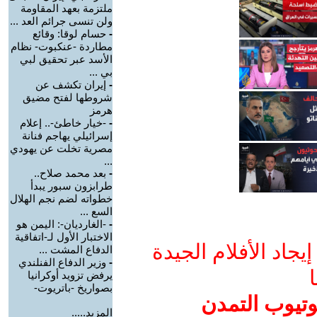
ملتزمة بعهد المقاومة
ولن تنسى جرائم العد ...
-
حسام لوقا: وقائع
مطاردة -عنكبوت- نظام
الأسد عبر تحقيق لبي
بي ...
-
إيران تكشف عن
شروطها لفتح مضيق
هرمز
-
-خيار خاطئ-.. إعلام
إسرائيلي يهاجم فنانة
مصرية تخلت عن يهودي
...
-
بعد محمد صلاح..
طرابزون سبور يبدأ
خطواته لضم نجم الهلال
السع ...
-
-الغارديان-: اليمن هو
الاختبار الأول لـ-اتفاقية
جاد الأفلام الجيدة
الدفاع المشت ...
-
وزير الدفاع الفنلندي
ا
يرفض تزويد أوكرانيا
بصواريخ -باتريوت-
وتيوب التمدن
المزيد.....