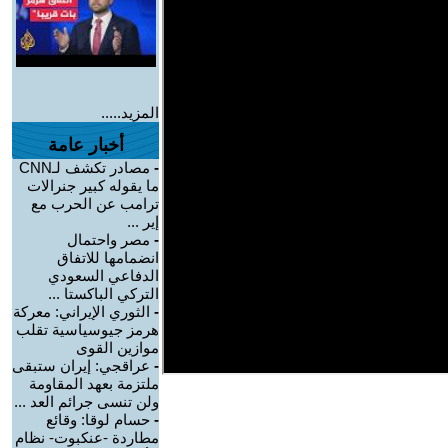
المزيد.....
أخبار عامة
-
مصادر تكشف لـCNN
ما يقوله كبير جنرالات
ترامب عن الحرب مع
إير ...
-
مصر واحتمال
انضمامها للاتفاق
الدفاعي السعودي
التركي الباكستا ...
-
الثوري الإيراني: معركة
هرمز جيوسياسية تقلب
موازين القوى
-
عراقجي: إيران ستبقى
ملتزمة بعهد المقاومة
ولن تنسى جرائم العد ...
-
حسام لوقا: وقائع
مطاردة -عنكبوت- نظام