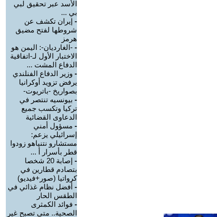
الأسد عبر تحقيق لبي
بي ...
-
إيران تكشف عن
شروطها لفتح مضيق
هرمز
-
-الغارديان-: اليمن هو
الاختبار الأول لـ-اتفاقية
الدفاع المشت ...
-
وزير الدفاع الفنلندي
يرفض تزويد أوكرانيا
بصواريخ -باتريوت-
-
بيونسيه تنتصر في
تركيا وتكسب جميع
الدعاوى القضائية
-
مسؤول أمني
إسرائيلي يزعم:
مستشارو نتنياهو زودوا
قطر بأسرار أ ...
-
إصابة 20 شخصا
بتصادم قطارين في
كرواتيا (صور+فيديو)
-
أفضل نظام غذائي في
الطقس الحار
-
فوائد الكمثرى
الصحية.. متى تصبح غير