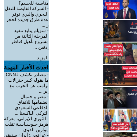
مناسبة للجسم؟
-
الشركة القابضة للنقل
البحري والبري توفر
عدة طرق جديدة لحجز
ر ...
-
سويلم يتابع تنفيذ
المرحلة الثالثة من
مشروع تأهيل قناطر
إدفين ...
المزيد.....
احدث الأخبار المهمة
-
مصادر تكشف لـCNN
ما يقوله كبير جنرالات
ترامب عن الحرب مع
إير ...
-
مصر واحتمال
انضمامها للاتفاق
الدفاعي السعودي
التركي الباكستا ...
-
الثوري الإيراني: معركة
هرمز جيوسياسية تقلب
موازين القوى
-
عراقجي: إيران ستبقى