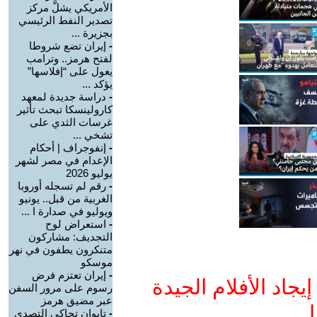
الأمريكي يشلَّ مركز
تصدير النفط الرئيسي
بجزيرة ...
-
إيران تضع شروطا
لفتح هرمز.. وترامب
يعول على “إفلاسها”
يؤكد ...
-
دراسة جديدة لمعهد
كارولينسكا تبحث تأثير
غرسات الثدي على
تشخي ...
-
إنفوجراف | أحكام
الإعدام في مصر لشهر
يوليو 2026
-
رقم لم تسجله أوروبا
الغربية من قبل.. يونيو
ويوليو في صدارة ا ...
-
استعراض لوح
التجديف: مشاركون
متنكرون يطفون في نهر
موسكو
-
إيران تعتزم فرض
جاد الأفلام الجيدة
رسوم على مرور السفن
عبر مضيق هرمز
ا
-
تايوان تحاكي التصدي