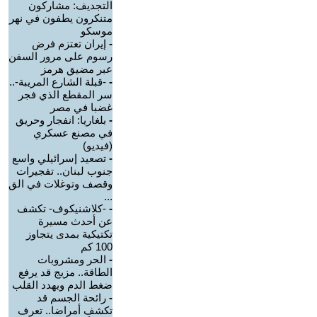
التجديف: مشاركون
متنكرون يطفون في نهر
موسكو
-
إيران تعتزم فرض
رسوم على مرور السفن
عبر مضيق هرمز
-
-قبلة الشارع المريبة-..
سر المقطع الذي فجر
غضبا في مصر
-
بلغاريا: انفجار وحريق
في مصنع عسكري
(فيديو)
-
تصعيد إسرائيلي واسع
جنوب لبنان.. تفجيرات
وقصف وتوغلات في الق
...
-
-كلاشنيكوف- تكشف
عن أحدث مسيرة
تكتيكية بمدى يتجاوز
100 كم
-
الحر ومشروبات
الطاقة.. مزيج قد يرفع
ضغط الدم ويهدد القلب
-
رائحة الجسم قد
تكشف أمراضا.. تعرف