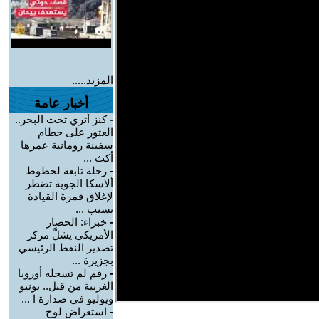
المزيد.....
أخبار عامة
-
كنز أثري تحت البحر..
العثور على حطام
سفينة رومانية عمرها
أكث ...
-
رحلة تابعة لخطوط
ألاسكا الجوية تضطر
لإغلاق قمرة القيادة
بسبب ...
-
خبراء: الحصار
الأمريكي يشلَّ مركز
تصدير النفط الرئيسي
بجزيرة ...
-
رقم لم تسجله أوروبا
الغربية من قبل.. يونيو
ويوليو في صدارة ا ...
-
استعراض لوح