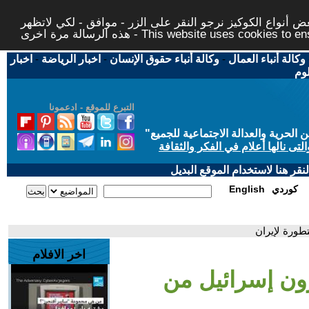
 أنواع الكوكيز نرجو النقر على الزر - موافق - لكي لاتظهر
This website uses cookies to ensure you ge
وكالة أنباء العمال
-
وكالة أنباء حقوق الإنسان
-
اخبار الرياضة
-
اخبار
لوم
التبرع للموقع - ادعمونا
حرية والعدالة الاجتماعية للجميع
"
تى نالها أعلام في الفكر والثقافة
قر هنا لاستخدام الموقع البديل
كوردي
English
طورة لإيران
اخر الافلام
رون إسرائيل من