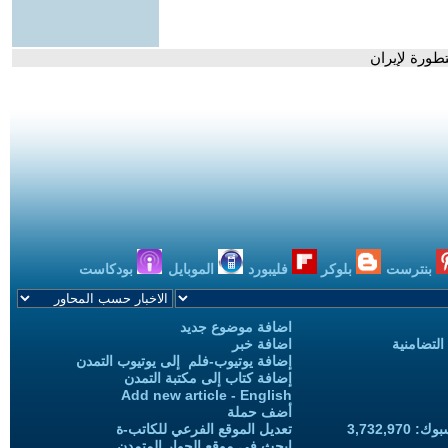
طورة لإيران
بنترست
بلوكر
فليبورد
الموبايل
بودكاست
اضافة موضوع جديد
التضامنية
اضافة خبر
إضافة يوتيوب-فلم إلى يوتيوب التمدن
إضافة كتاب إلى مكتبة التمدن
Add new article - English
أضف حملة
3,732,97
تعديل الموقع الفرعي للكاتب-ة
ابحث في موقع الحوار المتمدن