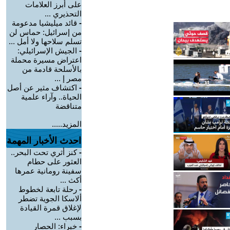
على أبرز العلامات
التحذيري ...
-
قائد ميليشيا مدعومة
من إسرائيل: حماس لن
تسلم سلاحها ولا أمل ...
-
الجيش الإسرائيلي:
اعتراض مسيرة محملة
بالأسلحة قادمة من
مصر إ ...
-
اكتشاف مثير عن أصل
الحياة.. وآراء علمية
متناقضة
المزيد.....
احدث الأخبار المهمة
-
كنز أثري تحت البحر..
العثور على حطام
سفينة رومانية عمرها
أكث ...
-
رحلة تابعة لخطوط
ألاسكا الجوية تضطر
لإغلاق قمرة القيادة
بسبب ...
-
خبراء: الحصار