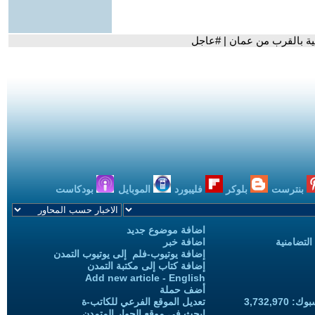
نية بالقرب من عمان | #عاجل
بنترست
بلوكر
فليبورد
الموبايل
بودكاست
اضافة موضوع جديد
التضامنية
اضافة خبر
إضافة يوتيوب-فلم إلى يوتيوب التمدن
إضافة كتاب إلى مكتبة التمدن
Add new article - English
أضف حملة
3,732,97
تعديل الموقع الفرعي للكاتب-ة
ابحث في موقع الحوار المتمدن