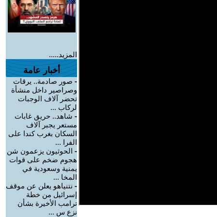
المزيد.....
أخبار عامة
-
صور صادمة.. يرقات
وصراصير داخل منشأة
تحضر آلاف الوجبات
لركاب ...
-
شاهد.. حريق غابات
مستعر يجبر آلاف
السكان بغرب كندا على
الفرا ...
-
الحوثيون يزعمون شن
هجوم ضخم على قوات
يمنية وسعودية في
المخا ...
-
نتنياهو يعلن عن موقف
إسرائيل من خطة
ترامب الأخيرة بشأن
نزع س ...