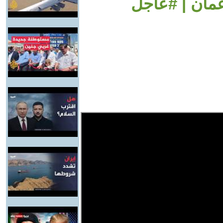
عمان | #عاجل