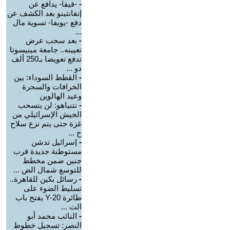
-
-فيفا- يدافع عن
إنفانتينو بعد الكشف عن
دفع -يويفا- تسوية مال
...
-
بعد سحب عرض
تعيينه.. جامعة مينيسوتا
تدفع تعويضا بـ250 ألف
دو ...
-
القطط السوداء: بين
الخرافات والسحرة
وعيد الهالوين
-
نتنياهو: لن ينسحب
الجيش الإسرائيلي من
غزة حتى يتم نزع سلاح
ح ...
-
إسرائيل تدشن
مستوطنة جديدة قرب
جنين ضمن مخطط
للتوسع شمال الض ...
-
رسائل بكين للقاهرة..
تسليط الضوء على
طائرة Y-20 يفتح باب
الت ...
-
النائب محمد أبو
النصر: تسجيل خطوط