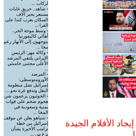
لركاب ...
-
شاهد.. حريق غابات
مستعر يجبر آلاف
السكان بغرب كندا على
الفرا ...
-
وسط موجة الحر..
أهالي كاليفورنيا
يتوجهون إلى الأنهار رغم
مخا ...
-
وكالة مهر: الرئيس
الإيراني يلتقي المرشد
الأعلى مجتبى خامنئي
...
-
المرصد
الأورومتوسطي:
إسرائيل تشل منظومة
النقل وتدفع غزة نحو ...
-
الحوثيون يزعمون شن
هجوم ضخم على قوات
يمنية وسعودية في
المخا ...
-
نتنياهو يعلن عن موقف
جاد الأفلام الجيدة
إسرائيل من خطة
ترامب الأخيرة بشأن
ا
نزع س ...