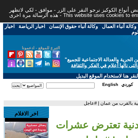
 أنواع الكوكيز نرجو النقر على الزر - موافق - لكي لاتظهر
This website uses cookies to ensure you ge
وكالة أنباء العمال
-
وكالة أنباء حقوق الإنسان
-
اخبار الرياضة
-
اخبار
لوم
التبرع للموقع - ادعمونا
حرية والعدالة الاجتماعية للجميع
"
تى نالها أعلام في الفكر والثقافة
قر هنا لاستخدام الموقع البديل
كوردي
English
نية بالقرب من عمان | #عاجل
اخر الافلام
ردنية تعترض عشرات