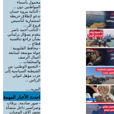
محمول بأسماء
المواطنين دون ...
-
النائبة مروة حسان
تدعو لإطلاق خريطة
استثمارية لتأسيس
فروع لل ...
-
النائب أحمد ناصر
يتقدم بسؤال برلماني
بشأن تراجع تنافسية
قطاع ...
-
محافظ القليوبية :
جولة موسعة لمتابعة
أعمال الرصف
والمخلفات ...
-
التجمع الوطني: من
الشيطنة السياسية إلى
حزب مؤهل لتولي
الرئاس ...
المزيد.....
احدث الأخبار المهمة
-
صور صادمة.. يرقات
وصراصير داخل منشأة
تحضر آلاف الوجبات