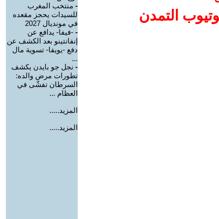
-
منتخب المغرب
وتيوب التمدن
للسيدات يحجز مقعده
في مونديال 2027
-
-فيفا- يدافع عن
إنفانتينو بعد الكشف عن
دفع -يويفا- تسوية مال
...
-
نجل جو بايدن يكشف
تطورات مرض والده:
السرطان تفشّى في
العظام ...
المزيد.....
المزيد.....