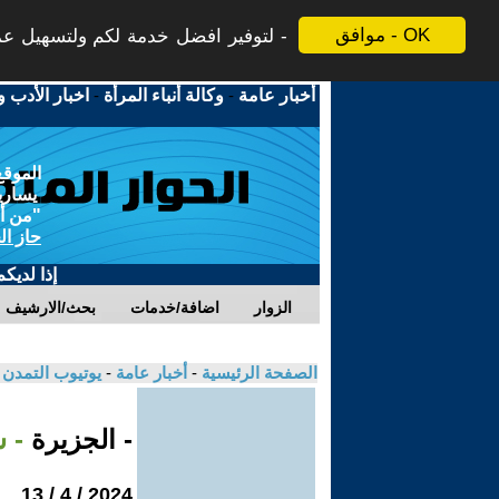
موافق - OK
لتوفير افضل خدمة لكم ولتسهيل عملي
أخبار عامة
-
وكالة أنباء المرأة
-
اخبار الأدب و
الموقع
يسارية
"من أج
حاز ال
إذا لديك
الزوار
اضافة/خدمات
بحث/الارشيف
الصفحة الرئيسية
-
أخبار عامة
-
يوتيوب التمدن
- الجزيرة
- 
2024 / 4 / 13