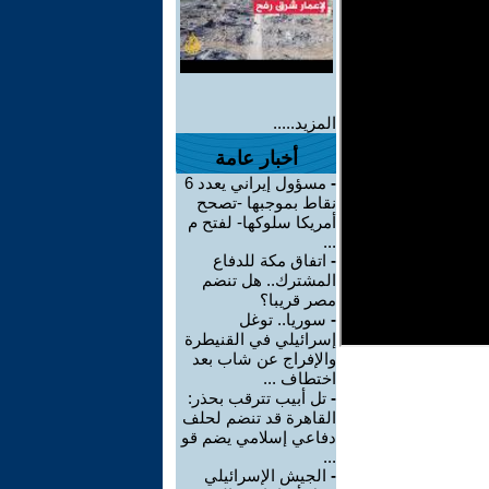
المزيد.....
أخبار عامة
-
مسؤول إيراني يعدد 6
نقاط بموجبها -تصحح
أمريكا سلوكها- لفتح م
...
-
اتفاق مكة للدفاع
المشترك.. هل تنضم
مصر قريبا؟
-
سوريا.. توغل
إسرائيلي في القنيطرة
والإفراج عن شاب بعد
اختطاف ...
-
تل أبيب تترقب بحذر:
القاهرة قد تنضم لحلف
دفاعي إسلامي يضم قو
...
-
الجيش الإسرائيلي