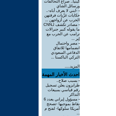
كينيا.. صراع التحالفات
ورسائل الشاي
-
-ابني لا يعرف أباه-..
حكايات غزّيات فرقتهن
الحرب عن أزواجهن ...
-
مصادر تكشف لـCNN
ما يقوله كبير جنرالات
ترامب عن الحرب مع
إير ...
-
مصر واحتمال
انضمامها للاتفاق
الدفاعي السعودي
التركي الباكستا ...
المزيد.....
احدث الأخبار المهمة
-
بسبب صلاح..
طرابزون يعلن تسجيل
رقم قياسي بمبيعات
التذاكر
-
مسؤول إيراني يعدد 6
نقاط بموجبها -تصحح
أمريكا سلوكها- لفتح م
...