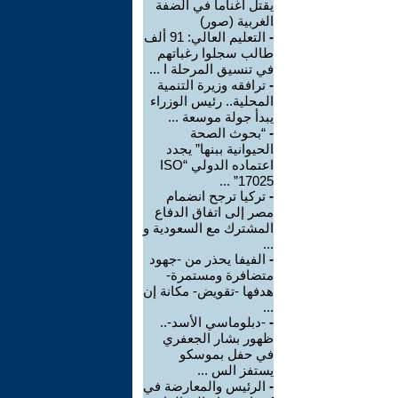
يقتل أغناما في الضفة
الغربية (صور)
-
التعليم العالي: 91 ألف
طالب سجلوا رغباتهم
في تنسيق المرحلة ا ...
-
ترافقه وزيرة التنمية
المحلية.. رئيس الوزراء
يبدأ جولة موسعة ...
-
“بحوث الصحة
الحيوانية ببنها” يجدد
اعتماده الدولي “ISO
17025” ...
-
تركيا ترجح انضمام
مصر إلى اتفاق الدفاع
المشترك مع السعودية و
...
-
الفيفا يحذر من -جهود
متضافرة ومستمرة-
هدفها -تقويض- مكانة إن
...
-
-دبلوماسي الأسد-..
ظهور بشار الجعفري
في حفل بموسكو
يستفز الس ...
-
الرئيس والمعارضة في