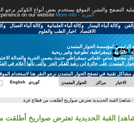
ة التصفح والنشر، الموقع يستخدم بعض أنواع الكوكيز نرجو النق
More info - المزيد
experience on our website
الفن
-
وكالة أنباء اليسار
-
وكالة أنباء العلمانية
-
وكالة أنباء العمال
-
وكا
الاقتصاد
-
اخبار الطب والعلوم
 الرئيسي لمؤسسة الحوار المتمدن
، علمانية، ديمقراطية، تطوعية وغير ربحية
ل مجتمع مدني علماني ديمقراطي حديث يضمن الحرية والعدالة الاجتم
حوار المتمدن على جائزة ابن رشد للفكر الحر والتى نالها أعلام في الفك
م مشاكل تقنية في تصفح الحوار المتمدن نرجو النقر هنا لاستخدام الموقع
كوردي
English
الاخبار
مراكز
الحوار المتمدن
- شاهد| القبة الحديدية تعترض صواريخ أطلقت من قطاع غزة
شاهد| القبة الحديدية تعترض صواريخ أطلقت 