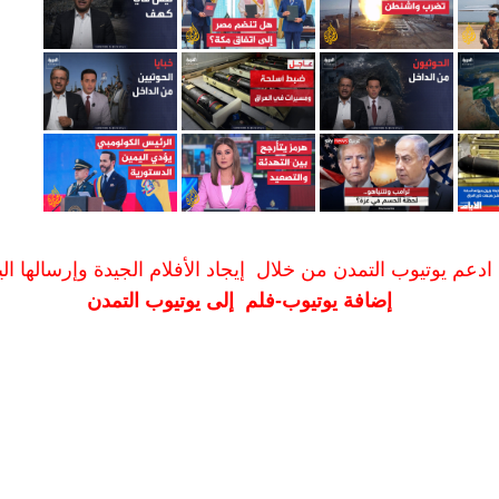
ادعم يوتيوب التمدن من خلال إيجاد الأفلام الجيدة وإرسالها الين
إضافة يوتيوب-فلم إلى يوتيوب التمدن