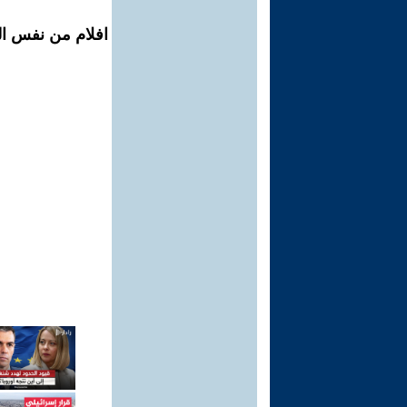
افلام من نفس ال