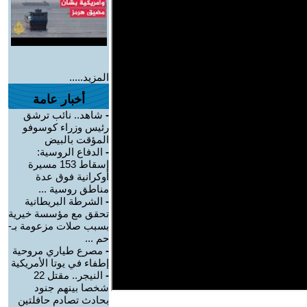
المزيد.....
أخبار عامة
-
شاهد.. نائب ترشق
رئيس وزراء كوسوفو
المؤقت بالبيض
-
الدفاع الروسية:
إسقاط 153 مسيرة
أوكرانية فوق عدة
مناطق روسية ...
-
الشرطة البريطانية
تحقق مع مؤسسة خيرية
بسبب صلات مزعومة بـ-
حم ...
-
مصرع طياري مروحية
إطفاء في يوتا الأمريكية
-
النيجر.. مقتل 22
شخصا بينهم جنود
بحادث تصادم حافلتين