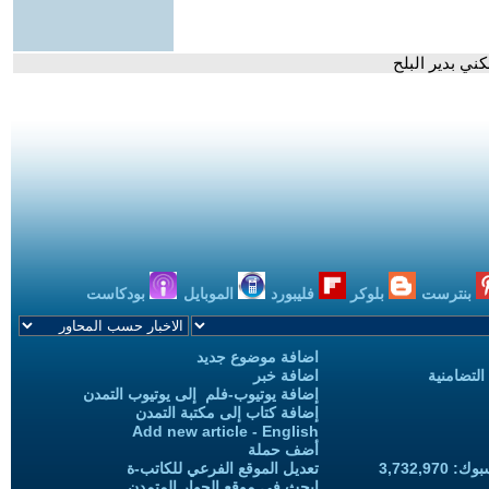
ني بدير البلح
بنترست
بلوكر
فليبورد
الموبايل
بودكاست
اضافة موضوع جديد
التضامنية
اضافة خبر
إضافة يوتيوب-فلم إلى يوتيوب التمدن
إضافة كتاب إلى مكتبة التمدن
Add new article - English
أضف حملة
3,732,97
تعديل الموقع الفرعي للكاتب-ة
ابحث في موقع الحوار المتمدن