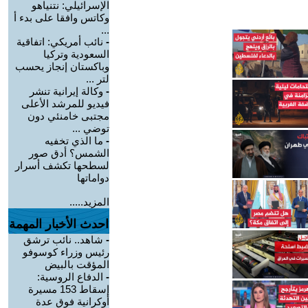
الإسرائيلي: نتنياهو
وكاتس وافقا على بدء أ
...
-
نائب أمريكي: اتفاقية
السعودية وتركيا
وباكستان إنجاز يحسب
لتر ...
-
وكالة إيرانية تنشر
فيديو للمرشد الأعلى
مجتبى خامنئي دون
توضي ...
-
ما الذي تخفيه
الشمس؟ أدق صور
لسطحها تكشف أسرار
دواماتها
المزيد.....
احدث الأخبار المهمة
-
شاهد.. نائب ترشق
رئيس وزراء كوسوفو
المؤقت بالبيض
-
الدفاع الروسية:
إسقاط 153 مسيرة
أوكرانية فوق عدة