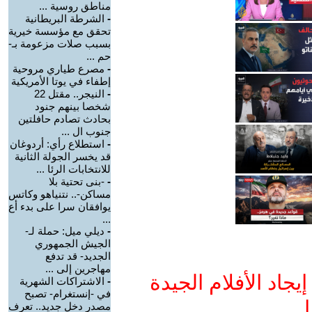
مناطق روسية ...
-
الشرطة البريطانية
تحقق مع مؤسسة خيرية
بسبب صلات مزعومة بـ-
حم ...
-
مصرع طياري مروحية
إطفاء في يوتا الأمريكية
-
النيجر.. مقتل 22
شخصا بينهم جنود
بحادث تصادم حافلتين
جنوب ال ...
-
استطلاع رأي: أردوغان
قد يخسر الجولة الثانية
للانتخابات الرئا ...
-
-بنى تحتية بلا
مساكن-.. نتنياهو وكاتس
يوافقان سرا على بدء أع
...
-
ديلي ميل: حملة لـ-
الجيش الجمهوري
الجديد- قد تدفع
مهاجرين إلى ...
جاد الأفلام الجيدة
-
الاشتراكات الشهرية
في -إنستغرام- تصبح
ا
مصدر دخل جديد.. تعرف