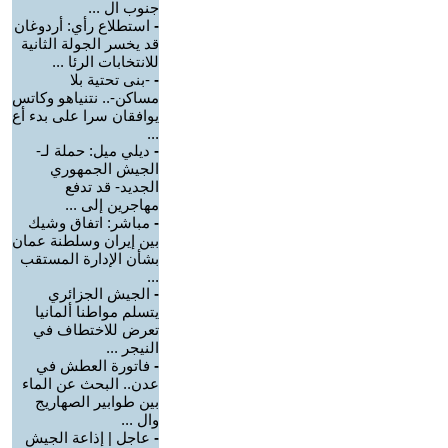
جنوب ال ...
-
استطلاع رأي: أردوغان
قد يخسر الجولة الثانية
للانتخابات الرئا ...
-
-بنى تحتية بلا
مساكن-.. نتنياهو وكاتس
يوافقان سرا على بدء أع
...
-
ديلي ميل: حملة لـ-
الجيش الجمهوري
الجديد- قد تدفع
مهاجرين إلى ...
-
مباشر: اتفاق وشيك
بين إيران وسلطنة عمان
بشأن الإدارة المستقب
...
-
الجيش الجزائري
يتسلم مواطنا ألمانيا
تعرض للاختطاف في
النيجر ...
-
فاتورة العطش في
عدن.. البحث عن الماء
بين طوابير الصهاريج
وال ...
-
عاجل | إذاعة الجيش