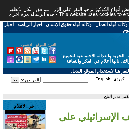
 أنواع الكوكيز نرجو النقر على الزر - موافق - لكي لاتظهر
This website uses cookies to ensure you ge
وكالة أنباء العمال
-
وكالة أنباء حقوق الإنسان
-
اخبار الرياضة
-
اخبار
لوم
التبرع للموقع - ادعمونا
حرية والعدالة الاجتماعية للجميع
"
تى نالها أعلام في الفكر والثقافة
قر هنا لاستخدام الموقع البديل
كوردي
English
ني بدير البلح
اخر الافلام
ف الإسرائيلي على