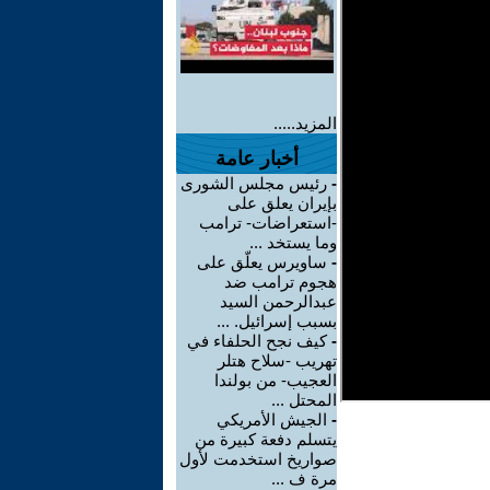
المزيد.....
أخبار عامة
-
رئيس مجلس الشورى
بإيران يعلق على
-استعراضات- ترامب
وما يستخد ...
-
ساويرس يعلّق على
هجوم ترامب ضد
عبدالرحمن السيد
بسبب إسرائيل. ...
-
كيف نجح الحلفاء في
تهريب -سلاح هتلر
العجيب- من بولندا
المحتل ...
-
الجيش الأمريكي
يتسلم دفعة كبيرة من
صواريخ استخدمت لأول
مرة ف ...