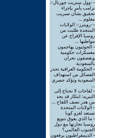
-
-وول ستريت جورنال-:
ترامب يأمر بإجراء
تحقيق بشأن تسريب
معلوم ...
-
-رويترز-: الولايات
المتحدة طلبت من
روسيا الإفراج عن
مواطنها ...
-
الحوثيون يهاجمون
معسكرات حكومية
ويقصفون نجران
بالسعودية
-
الحكومة العراقية تحذر
الفصائل من استهداف
السعودية وتؤكد حصري
...
-
لقاحات لا تحتاج إلى
التبريد: ابتكار قد يحد
من هدر نصف اللقاح ...
-
الولايات المتحدة
تستعد لغزو كوبا
-
ما الذي يعوق تنويع
روسيا تجارتها مع دول
الجنوب العالمي؟
-
الديمقراطيون يرفعون