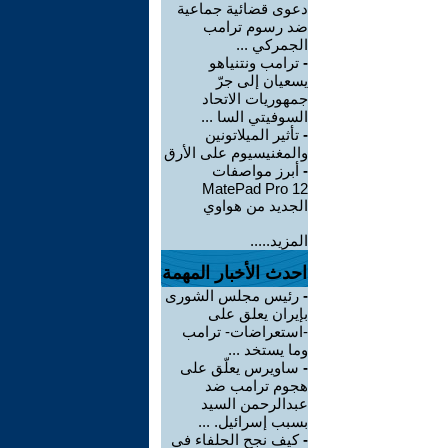
دعوى قضائية جماعية
ضد رسوم ترامب
الجمركي ...
-
ترامب ونتنياهو
يسعيان إلى جرّ
جمهوريات الاتحاد
السوفيتي السا ...
-
تأثير الميلاتونين
والمغنيسيوم على الأرق
-
أبرز مواصفات
MatePad Pro 12
الجديد من هواوي
المزيد.....
احدث الأخبار المهمة
-
رئيس مجلس الشورى
بإيران يعلق على
-استعراضات- ترامب
وما يستخد ...
-
ساويرس يعلّق على
هجوم ترامب ضد
عبدالرحمن السيد
بسبب إسرائيل. ...
-
كيف نجح الحلفاء في