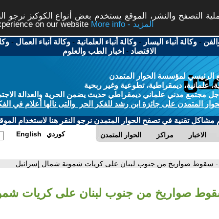
ة التصفح والنشر، الموقع يستخدم بعض أنواع الكوكيز نرجو النق
More info - المزيد
experience on our website
الفن
-
وكالة أنباء اليسار
-
وكالة أنباء العلمانية
-
وكالة أنباء العمال
-
وكا
الاقتصاد
-
اخبار الطب والعلوم
 الرئيسي لمؤسسة الحوار المتمدن
، علمانية، ديمقراطية، تطوعية وغير ربحية
ل مجتمع مدني علماني ديمقراطي حديث يضمن الحرية والعدالة الاجتم
حوار المتمدن على جائزة ابن رشد للفكر الحر والتى نالها أعلام في الفك
م مشاكل تقنية في تصفح الحوار المتمدن نرجو النقر هنا لاستخدام الموقع
كوردي
English
الاخبار
مراكز
الحوار المتمدن
- سقوط صواريخ من جنوب لبنان على كريات شمونة شمال إسرائيل
قوط صواريخ من جنوب لبنان على كريات شمو