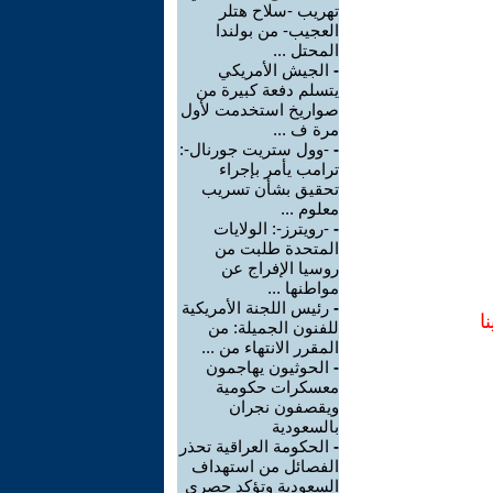
تهريب -سلاح هتلر
العجيب- من بولندا
المحتل ...
-
الجيش الأمريكي
يتسلم دفعة كبيرة من
صواريخ استخدمت لأول
مرة ف ...
-
-وول ستريت جورنال-:
ترامب يأمر بإجراء
تحقيق بشأن تسريب
معلوم ...
-
-رويترز-: الولايات
المتحدة طلبت من
روسيا الإفراج عن
مواطنها ...
-
رئيس اللجنة الأمريكية
ا
للفنون الجميلة: من
المقرر الانتهاء من ...
-
الحوثيون يهاجمون
معسكرات حكومية
ويقصفون نجران
بالسعودية
-
الحكومة العراقية تحذر
الفصائل من استهداف
السعودية وتؤكد حصري