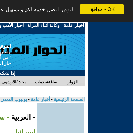
موافق - OK
لتوفير افضل خدمة لكم ولتسهيل عملي
أخبار عامة
-
وكالة أنباء المرأة
-
اخبار الأدب و
الموقع
يسارية
"من أج
حاز ال
إذا لديك
الزوار
اضافة/خدمات
بحث/الارشيف
الصفحة الرئيسية
-
أخبار عامة
-
يوتيوب التمدن
- العربية
- س
إسرائيل