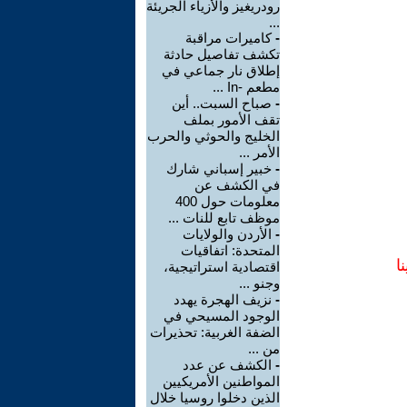
رودريغيز والأزياء الجريئة
...
-
كاميرات مراقبة
تكشف تفاصيل حادثة
إطلاق نار جماعي في
مطعم -In ...
-
صباح السبت.. أين
تقف الأمور بملف
الخليج والحوثي والحرب
الأمر ...
-
خبير إسباني شارك
في الكشف عن
معلومات حول 400
موظف تابع للنات ...
-
الأردن والولايات
المتحدة: اتفاقيات
ا
اقتصادية استراتيجية،
وجنو ...
-
نزيف الهجرة يهدد
الوجود المسيحي في
الضفة الغربية: تحذيرات
من ...
-
الكشف عن عدد
المواطنين الأمريكيين
الذين دخلوا روسيا خلال