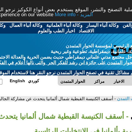
ة التصفح والنشر، الموقع يستخدم بعض أنواع الكوكيز نرجو النق
More info - المزيد
experience on our website
الفن
-
وكالة أنباء اليسار
-
وكالة أنباء العلمانية
-
وكالة أنباء العمال
-
وكا
الاقتصاد
-
اخبار الطب والعلوم
 الرئيسي لمؤسسة الحوار المتمدن
، علمانية، ديمقراطية، تطوعية وغير ربحية
ل مجتمع مدني علماني ديمقراطي حديث يضمن الحرية والعدالة الاجتم
حوار المتمدن على جائزة ابن رشد للفكر الحر والتى نالها أعلام في الفك
م مشاكل تقنية في تصفح الحوار المتمدن نرجو النقر هنا لاستخدام الموقع
كوردي
English
الاخبار
مراكز
الحوار المتمدن
 التمدن
- أسقف الكنيسة القبطية شمال ألمانيا يتحدث عن مشاركة الجالية ا
ي
- أسقف الكنيسة القبطية شمال ألمانيا يتحد
ية بألمانيا في الانتخابات الرئاسية