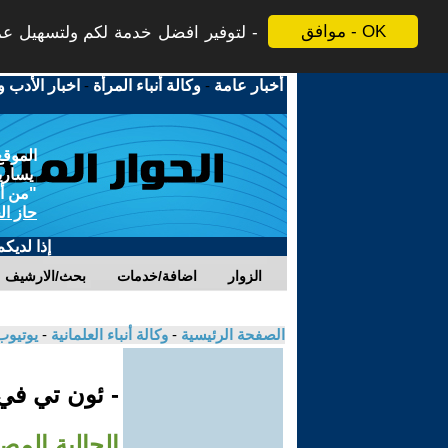
موافق - OK
لتوفير افضل خدمة لكم ولتسهيل عملي
أخبار عامة
-
وكالة أنباء المرأة
-
اخبار الأدب و
الموقع
يسارية
"من أج
حاز ال
إذا لديك
الزوار
اضافة/خدمات
بحث/الارشيف
الصفحة الرئيسية
-
وكالة أنباء العلمانية
-
يوتيوب
- ئون تي ف
الجالية المصر