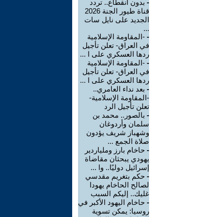
-
بدون انقطاع.. تردد
قناة طيور الجنة 2026
الجديد على نايل سات
...
-
-المقاومة الإسلامية
في العراق- تعلن تأجيل
ردها العسكري على ا ...
-
-المقاومة الإسلامية
في العراق- تعلن تأجيل
ردها العسكري على ا ...
-
بعد نداء العامري..
-المقاومة الإسلامية-
تعلن تأجيل الرد
-
بالصور.. محمد بن
سلمان وأردوغان
وشهباز شريف يؤدون
صلاة الجمع ...
-
حاخام بارز وملياردير
يهودي يبحثان مقاضاة
إسرائيل دوليًا.. وا ...
-
حكم بتغريم مقدسي
لصالح الحاخام يهودا
غليك.. إليكم السبب
-
حاخام اليهود الأكبر في
روسيا: يمكن تسوية