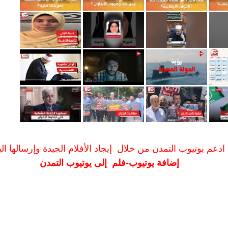
ادعم يوتيوب التمدن من خلال إيجاد الأفلام الجيدة وإرسالها الين
إضافة يوتيوب-فلم إلى يوتيوب التمدن