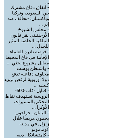
...
-
اتفاق دفاع مشترك
بين السعودية وتركيا
وباكستان: -تحالف ضد
إير ...
-
مجلس الشيوخ
الأرجنتيني يقر قانون
الملكية الخاصة المثير
للجدل ...
-
فرصة نادرة للعلماء..
الإقامة في قاع المحيط
مقابل مشروع بحثي ...
-
واشنطن بوست:
مخاوف دفاعية تدفع
دولا أوروبية لرفض تزويد
كييف ...
-
قنابل -فاب-500-
الروسية تستهدف نقاط
التحكم بالمسيرات
الأوكرا ...
-
اليابان.. جراحون
يحمون مريضا خلال
زلزال في مدينة
كوماموتو
-
كامتشاتكا.. دببة