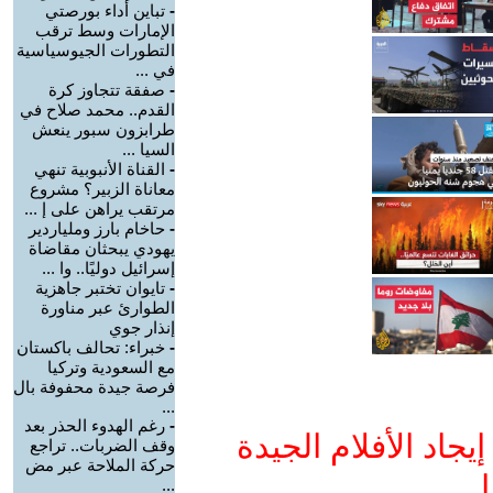
-
تباين أداء بورصتي
الإمارات وسط ترقب
التطورات الجيوسياسية
في ...
-
صفقة تتجاوز كرة
القدم.. محمد صلاح في
طرابزون سبور ينعش
السيا ...
-
القناة الأنبوبية تنهي
معاناة الزبير؟ مشروع
مرتقب يراهن على إ ...
-
حاخام بارز وملياردير
يهودي يبحثان مقاضاة
إسرائيل دوليًا.. وا ...
-
تايوان تختبر جاهزية
الطوارئ عبر مناورة
إنذار جوي
-
خبراء: تحالف باكستان
مع السعودية وتركيا
فرصة جيدة محفوفة بال
...
-
رغم الهدوء الحذر بعد
جاد الأفلام الجيدة
وقف الضربات.. تراجع
حركة الملاحة عبر مض
ا
...