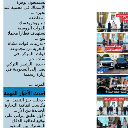
يستمتعون بوفرة
الأسماك في محمية عند
بحيرة ...
-
مقاطعة
دنيبروبتروفسك..
القوات الروسية
تستهدف قطارا محملا
بمع ...
-
تدريبات قوات مشاة
البحرية من مجموعة
قوات -المركز- في
ساحة جم ...
-
جدة.. الرئيس التركي
يصل إلى السعودية في
زيارة رسمية
المزيد.....
احدث الأخبار المهمة
-
دخلت حيز التنفيذ.. ما
مكاسب اتفاقية التجارة
الجديدة بين الأر ...
-
أول تعليق إيراني على
توقيع اتفاقية الدفاع
المشترك بين السعود ...