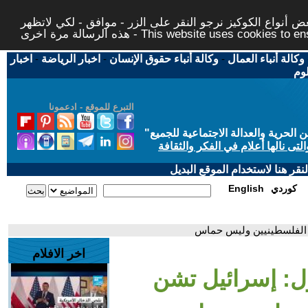
 أنواع الكوكيز نرجو النقر على الزر - موافق - لكي لاتظهر
This website uses cookies to ensure you ge
وكالة أنباء العمال
-
وكالة أنباء حقوق الإنسان
-
اخبار الرياضة
-
اخبار
لوم
التبرع للموقع - ادعمونا
حرية والعدالة الاجتماعية للجميع
"
تى نالها أعلام في الفكر والثقافة
قر هنا لاستخدام الموقع البديل
كوردي
English
 الفلسطينيين وليس حماس
اخر الافلام
: إسرائيل تشن