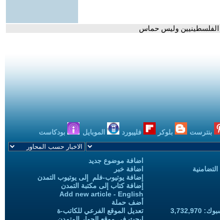
 الفلسطينيين وليس حماس
بنترست
بلوكر
فليبورد
الموبايل
بودكاست
اضافة موضوع جديد
التضامنية
اضافة خبر
إضافة يوتيوب-فلم إلى يوتيوب التمدن
إضافة كتاب إلى مكتبة التمدن
Add new article - English
أضف حملة
3,732,97
تعديل الموقع الفرعي للكاتب-ة
ابحث في موقع الحوار المتمدن