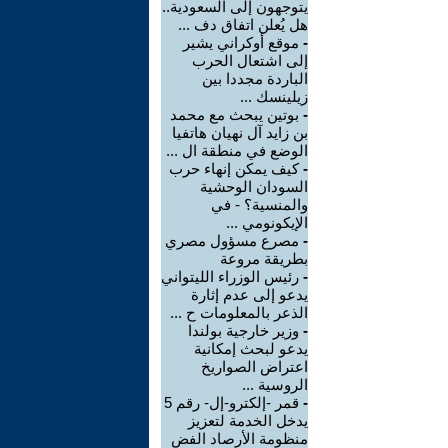
يتوجهون إلى السعودية..
هل يُعلن اتفاق دف ...
-
موقع أوكراني يشير
إلى اشتعال الحرب
الباردة مجددا بين
زيلينسك ...
-
بوتين يبحث مع محمد
بن زايد آل نهيان هاتفيا
الوضع في منطقة ال ...
-
كيف يمكن إنهاء حرب
السودان الوحشية
والمنسية؟ - في
الإيكونومي ...
-
مصرع مسؤول مصري
بطريقة مروعة
-
رئيس الوزراء الليتواني
يدعو إلى عدم إثارة
الذعر بالمعلومات ح ...
-
وزير خارجية بولندا
يدعو لبحث إمكانية
اعتراض الصواريخ
الروسية ...
-
قمر -إلكترو-إل- رقم 5
يدخل الخدمة لتعزيز
منظومة الأرصاد الفض