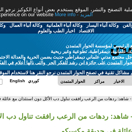
ة التصفح والنشر، الموقع يستخدم بعض أنواع الكوكيز نرجو النق
More info - المزيد
experience on our website
الفن
-
وكالة أنباء اليسار
-
وكالة أنباء العلمانية
-
وكالة أنباء العمال
-
وكا
الاقتصاد
-
اخبار الطب والعلوم
 الرئيسي لمؤسسة الحوار المتمدن
، علمانية، ديمقراطية، تطوعية وغير ربحية
ل مجتمع مدني علماني ديمقراطي حديث يضمن الحرية والعدالة الاجتم
حوار المتمدن على جائزة ابن رشد للفكر الحر والتى نالها أعلام في الفك
م مشاكل تقنية في تصفح الحوار المتمدن نرجو النقر هنا لاستخدام الموقع
كوردي
English
الاخبار
مراكز
الحوار المتمدن
- شاهد: ردهات من الرعب رافقت تناول دب الأكل دون استئذان مع عائلة
 شاهد: ردهات من الرعب رافقت تناول دب ال
عائلة في حديقة مكسيكو…