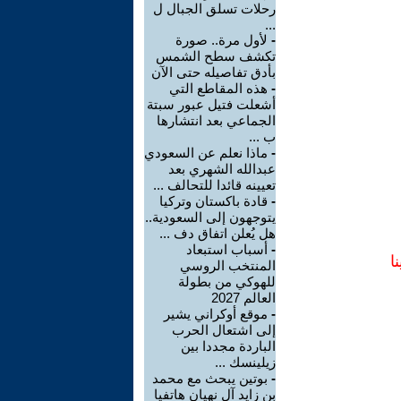
رحلات تسلق الجبال ل
...
-
لأول مرة.. صورة
تكشف سطح الشمس
بأدق تفاصيله حتى الآن
-
هذه المقاطع التي
أشعلت فتيل عبور سبتة
الجماعي بعد انتشارها
ب ...
-
ماذا نعلم عن السعودي
عبدالله الشهري بعد
تعيينه قائدا للتحالف ...
-
قادة باكستان وتركيا
يتوجهون إلى السعودية..
هل يُعلن اتفاق دف ...
-
أسباب استبعاد
ا
المنتخب الروسي
للهوكي من بطولة
العالم 2027
-
موقع أوكراني يشير
إلى اشتعال الحرب
الباردة مجددا بين
زيلينسك ...
-
بوتين يبحث مع محمد
بن زايد آل نهيان هاتفيا