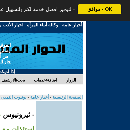
موافق - OK
لتوفير افضل خدمة لكم ولتسهيل عملي
أخبار عامة
-
وكالة أنباء المرأة
-
اخبار الأدب و
الموقع
يسارية
"من أج
حاز ال
إذا لديك
الزوار
اضافة/خدمات
بحث/الارشيف
الصفحة الرئيسية
-
أخبار عامة
-
يوتيوب التمدن
- ئيرونيوس
-
استئذان مع 