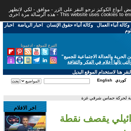
 أنواع الكوكيز نرجو النقر على الزر - موافق - لكي لاتظهر
This website uses cookies to ensure you ge
وكالة أنباء العمال
-
وكالة أنباء حقوق الإنسان
-
اخبار الرياضة
-
اخبار
لوم
التبرع للموقع - ادعمونا
حرية والعدالة الاجتماعية للجميع
"
تى نالها أعلام في الفكر والثقافة
قر هنا لاستخدام الموقع البديل
كوردي
English
بعة لحركة حماس شرقي غزة
اخر الافلام
رائيلي يقصف نقطة