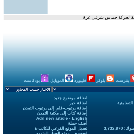
بعة لحركة حماس شرقي غزة
بنترست
بلوكر
فليبورد
الموبايل
بودكاست
اضافة موضوع جديد
التضامنية
اضافة خبر
إضافة يوتيوب-فلم إلى يوتيوب التمدن
إضافة كتاب إلى مكتبة التمدن
Add new article - English
أضف حملة
3,732,97
تعديل الموقع الفرعي للكاتب-ة
ابحث في موقع الحوار المتمدن