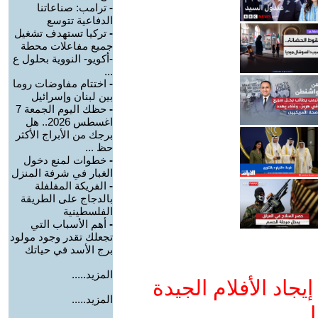
-
ترامب: صناعاتنا
الدفاعية تتوسع
-
تركيا تستهدف تشغيل
جميع مفاعلات محطة
-أكويو- النووية بحلول ع
...
-
اختتام مفاوضات روما
بين لبنان وإسرائيل
-
حظك اليوم الجمعة 7
اغسطس 2026.. هل
برجك من الأبراج الأكثر
حظ ...
-
خطوات لمنع دخول
الغبار في شرفة المنزل
-
الفريكة المفلفلة
بالدجاج على الطريقة
الفلسطينية
-
أهم الأسباب التي
تجعلك تقدر وجود مولود
برج الأسد في حياتك
المزيد.....
جاد الأفلام الجيدة
المزيد.....
ا