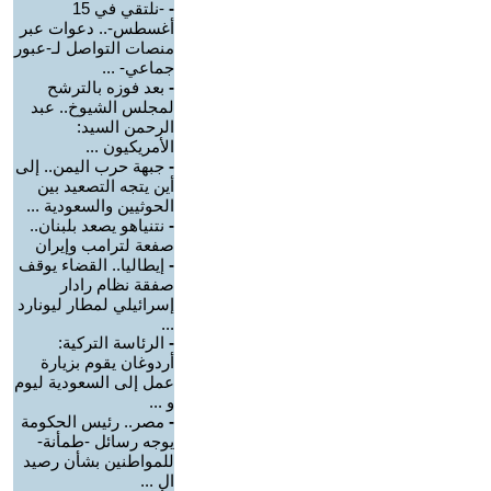
-
-نلتقي في 15
أغسطس-.. دعوات عبر
منصات التواصل لـ-عبور
جماعي- ...
-
بعد فوزه بالترشح
لمجلس الشيوخ.. عبد
الرحمن السيد:
الأمريكيون ...
-
جبهة حرب اليمن.. إلى
أين يتجه التصعيد بين
الحوثيين والسعودية ...
-
نتنياهو يصعد بلبنان..
صفعة لترامب وإيران
-
إيطاليا.. القضاء يوقف
صفقة نظام رادار
إسرائيلي لمطار ليونارد
...
-
الرئاسة التركية:
أردوغان يقوم بزيارة
عمل إلى السعودية ليوم
و ...
-
مصر.. رئيس الحكومة
يوجه رسائل -طمأنة-
للمواطنين بشأن رصيد
ال ...