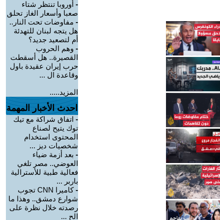
-
أوروبا تنتظر شتاء
صعبا وأسعار الغاز تحلق
-
مفاوضات تحت النار..
هل يتجه لبنان للتهدئة
أم لتصعيد جديد؟
-
وهم الحروب
القصيرة.. هل أسقطت
حرب إيران عقيدة باول
وقاعدة ال ...
المزيد.....
احدث الأخبار المهمة
-
اتفاق شراكة مع تيك
توك يتيح لصناع
المحتوى استخدام
شخصيات ديز ...
-
بعد أزمة ضياء
العوضي.. مصر تلغي
فعالية طبية للأسترالية
باربر ...
-
كاميرا CNN تجوب
شوارع دمشق.. وهذا ما
رصدته خلال نظرة على
الح ...