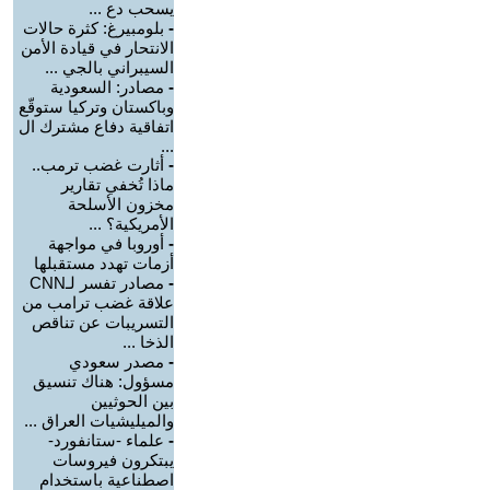
يسحب دع ...
-
بلومبيرغ: كثرة حالات
الانتحار في قيادة الأمن
السيبراني بالجي ...
-
مصادر: السعودية
وباكستان وتركيا ستوقّع
اتفاقية دفاع مشترك ال
...
-
أثارت غضب ترمب..
ماذا تُخفي تقارير
مخزون الأسلحة
الأمريكية؟ ...
-
أوروبا في مواجهة
أزمات تهدد مستقبلها
-
مصادر تفسر لـCNN
علاقة غضب ترامب من
التسريبات عن تناقص
الذخا ...
-
مصدر سعودي
مسؤول: هناك تنسيق
بين الحوثيين
والميليشيات العراق ...
-
علماء -ستانفورد-
يبتكرون فيروسات
اصطناعية باستخدام