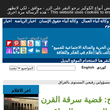
 أنواع الكوكيز نرجو النقر على الزر - موافق - لكي لاتظهر
This website uses cookies to ensure you ge
وكالة أنباء العمال
-
وكالة أنباء حقوق الإنسان
-
اخبار الرياضة
-
اخبار
لوم
التبرع للموقع - ادعمونا
حرية والعدالة الاجتماعية للجميع
"
تى نالها أعلام في الفكر والثقافة
قر هنا لاستخدام الموقع البديل
كوردي
English
سؤولين رفيعي المستوى بالعراق
اخر الافلام
: قضية سرقة القرن