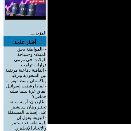
المزيد.....
أخبار عامة
-
-المواطنة بحق
الميلاد- و-سياحة
الولادة- في مرمى
قرارات ترامب ...
-
اتفاقية دفاعية مرتقبة
بين السعودية وتركيا
وباكستان وسط توترا ...
-
لماذا رفضت إسرائيل
اتفاق غزة بينما قبلته
حماس؟
-
غارديان: أزمة سبتة
تختبر رهان سانشيز
على إسبانيا المستقلة
-
اليويفا يقول إن
المقاطعة قد تستمر
والاتحاد الإنجليزي