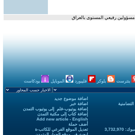
سؤولين رفيعي المستوى بالعراق
بنترست
بلوكر
فليبورد
الموبايل
بودكاست
اضافة موضوع جديد
التضامنية
اضافة خبر
إضافة يوتيوب-فلم إلى يوتيوب التمدن
إضافة كتاب إلى مكتبة التمدن
Add new article - English
أضف حملة
3,732,97
تعديل الموقع الفرعي للكاتب-ة
ابحث في موقع الحوار المتمدن