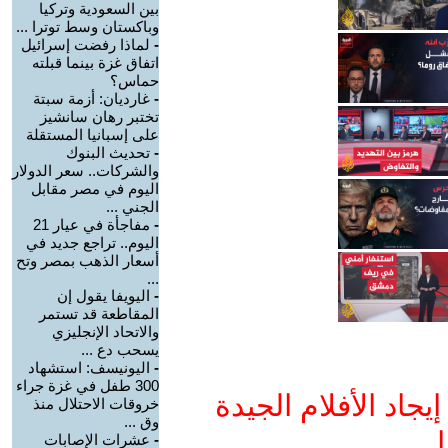
بين السعودية وتركيا
وباكستان وسط توترا ...
-
لماذا رفضت إسرائيل
اتفاق غزة بينما قبلته
حماس؟
-
غارديان: أزمة سبتة
تختبر رهان سانشيز
على إسبانيا المستقلة
-
تحديث البنوك
والشركات.. سعر الدولار
اليوم في مصر مقابل
الجني ...
-
مفاجأة في عيار 21
اليوم.. تراجع جديد في
أسعار الذهب بمصر وتح
...
-
اليويفا يقول إن
المقاطعة قد تستمر
والاتحاد الإنجليزي
يسحب دع ...
-
اليونيسف: استشهاد
300 طفل في غزة جراء
جاد الأفلام الجيدة
خروقات الاحتلال منذ
وق ...
ا
-
عشرات الإصابات