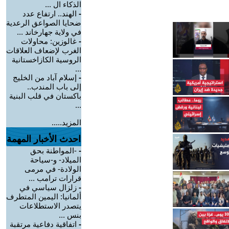
الذكاء ال ...
-
الهند.. ارتفاع عدد
ضحايا الصواعق الرعدية
في ولاية جهارخاند ...
-
غالوزين: محاولات
الغرب لإضعاف العلاقات
الروسية الكازاخستانية
...
-
إسلام آباد من الخليج
إلى باب المندب..
باكستان في قلب البنية
...
المزيد.....
احدث الأخبار المهمة
-
-المواطنة بحق
الميلاد- و-سياحة
الولادة- في مرمى
قرارات ترامب ...
-
زلزال سياسي في
ألمانيا: اليمين المتطرف
يتصدر الاستطلاعات
بنس ...
-
اتفاقية دفاعية مرتقبة