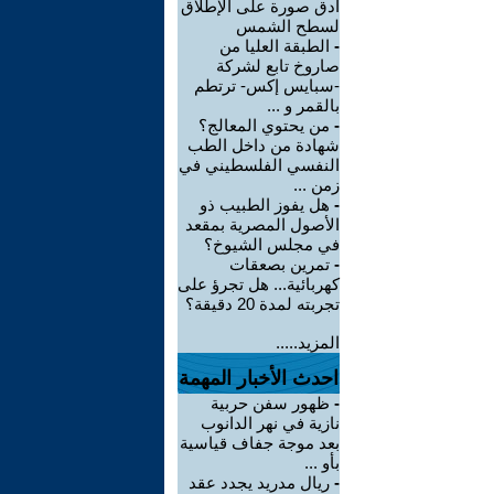
أدق صورة على الإطلاق
لسطح الشمس
-
الطبقة العليا من
صاروخ تابع لشركة
-سبايس إكس- ترتطم
بالقمر و ...
-
من يحتوي المعالج؟
شهادة من داخل الطب
النفسي الفلسطيني في
زمن ...
-
هل يفوز الطبيب ذو
الأصول المصرية بمقعد
في مجلس الشيوخ؟
-
تمرين بصعقات
كهربائية... هل تجرؤ على
تجربته لمدة 20 دقيقة؟
المزيد.....
احدث الأخبار المهمة
-
ظهور سفن حربية
نازية في نهر الدانوب
بعد موجة جفاف قياسية
بأو ...
-
ريال مدريد يجدد عقد