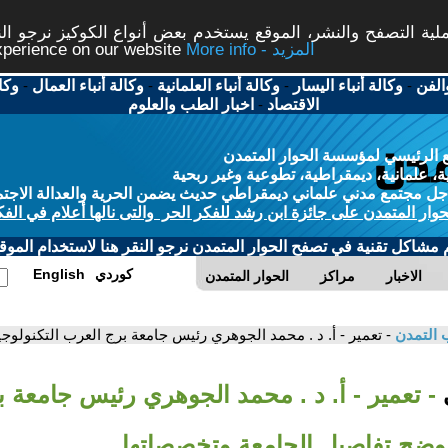
ة التصفح والنشر، الموقع يستخدم بعض أنواع الكوكيز نرجو النق
More info - المزيد
experience on our website
الفن
-
وكالة أنباء اليسار
-
وكالة أنباء العلمانية
-
وكالة أنباء العمال
-
وكا
الاقتصاد
-
اخبار الطب والعلوم
 الرئيسي لمؤسسة الحوار المتمدن
، علمانية، ديمقراطية، تطوعية وغير ربحية
ل مجتمع مدني علماني ديمقراطي حديث يضمن الحرية والعدالة الاجتم
حوار المتمدن على جائزة ابن رشد للفكر الحر والتى نالها أعلام في الفك
م مشاكل تقنية في تصفح الحوار المتمدن نرجو النقر هنا لاستخدام الموقع
كوردي
English
الاخبار
مراكز
الحوار المتمدن
 التمدن
- تعمير - أ. د . محمد الجوهري رئيس جامعة برج العرب التكنولو
ي
- تعمير - أ. د . محمد الجوهري رئيس جامعة 
 يوضح تفاصيل الجامعة وتخصصاتها