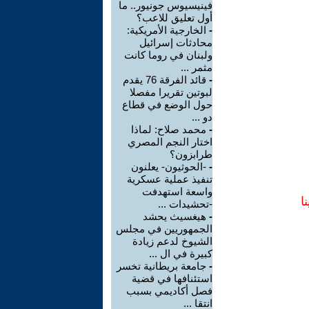
فينيسيوس جونيور.. ما
أول تعليق للاعب؟
-
الخارجية الأمريكية:
محادثات إسرائيل
ولبنان في روما كانت
مثمر ...
-
قائد الفرقة 76 يقدم
لبوتين تقريرا مفصلا
حول الوضع في قطاع
دو ...
-
محمد صلاح: لماذا
اختار النجم المصري
طرابزون؟
-
-الحوثيون- يعلنون
تنفيذ عملية عسكرية
واسعة استهدفت
ا
-تحشيدات ...
-
هيغسيث يحشد
الجمهوريين في مجلس
الشيوخ لدعم زيادة
كبيرة في ال ...
-
جامعة بريطانية تخسر
استئنافها في قضية
فصل أكاديمي بسبب
انتقا ...