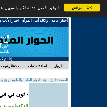
موافق - OK
لتوفير افضل خدمة لكم ولتسهيل عملي
أخبار عامة
-
وكالة أنباء المرأة
-
اخبار الأدب و
الموقع
يسارية
"من أج
حاز ال
إذا لديك
الزوار
اضافة/خدمات
بحث/الارشيف
الصفحة الرئيسية
-
اخبار الطب والعلوم
-
يوتيوب
- ئون تي ف
التكنولوجية