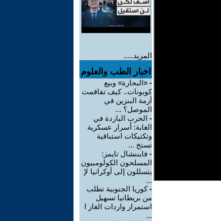
المزيد.....
اخبار الطب والعلوم
-
«البحارة» وبيع
كوبونات.. كيف تفاقمت
أزمة البنزين في
الموصل؟ ...
-
الحرب الباردة في
الغابة: أسرار عسكرية
وتكتيكات استباقية
تستخ ...
-
فايننشال تايمز:
المسلحون الكولومبيون
يتسللون إلى أوكرانيا لإ
...
-
كوريا الجنوبية تطلب
من بريطانيا تسهيل
استمرار واردات الغاز ا
...