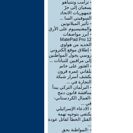
-
ترامب ونتنياهو
يسعيان إلى جرّ
جمهوريات الاتحاد
السوفيتي السا ...
-
تأثير الميلاتونين
والمغنيسيوم على الأرق
-
أبرز مواصفات
MatePad Pro 12
الجديد من هواوي
-
إطلاق موقع إلكتروني
روسي يحول المواطنين
إلى مراقبين للنباتات ...
-
العثور على خاتم
بلقاني عمره قرون
يكشف أسرار شبكة
التجارة في ...
-
البرلمان التركي يبدأ
مناقشة قانون دمج
-العمال الكردستاني-
في ...
-
الادعاء الإسرائيلي
يكتفي بتوجيه تهمة
القتل الخطأ لقاتل عودة
...
-
-المواطنة بحق