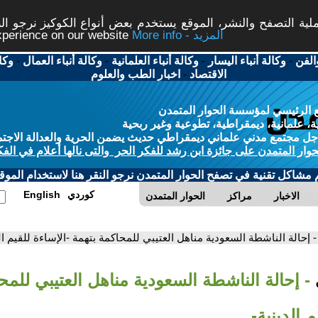
ة التصفح والنشر، الموقع يستخدم بعض أنواع الكوكيز نرجو النق
More info - المزيد
experience on our website
الفن
-
وكالة أنباء اليسار
-
وكالة أنباء العلمانية
-
وكالة أنباء العمال
-
وكا
الاقتصاد
-
اخبار الطب والعلوم
 الرئيسي لمؤسسة الحوار المتمدن
، علمانية، ديمقراطية، تطوعية وغير ربحية
ل مجتمع مدني علماني ديمقراطي حديث يضمن الحرية والعدالة الاجتم
حوار المتمدن على جائزة ابن رشد للفكر الحر والتى نالها أعلام في الفك
م مشاكل تقنية في تصفح الحوار المتمدن نرجو النقر هنا لاستخدام الموقع
كوردي
English
الاخبار
مراكز
الحوار المتمدن
- إحالة الناشطة السعودية مناهل العتيبي للمحاكمة بتهمة -الإساءة للقيم ال
- إحالة الناشطة السعودية مناهل العتيبي للمح
م الدينية-