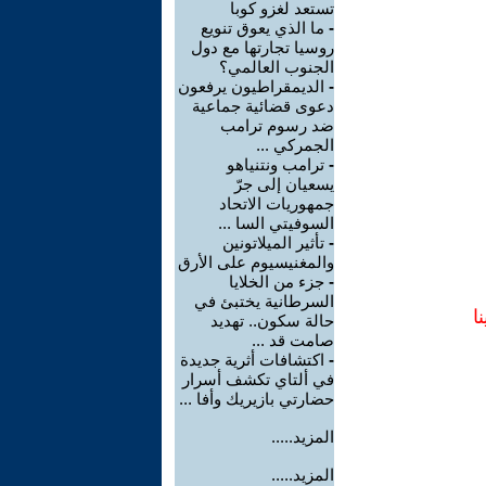
تستعد لغزو كوبا
-
ما الذي يعوق تنويع
روسيا تجارتها مع دول
الجنوب العالمي؟
-
الديمقراطيون يرفعون
دعوى قضائية جماعية
ضد رسوم ترامب
الجمركي ...
-
ترامب ونتنياهو
يسعيان إلى جرّ
جمهوريات الاتحاد
السوفيتي السا ...
-
تأثير الميلاتونين
والمغنيسيوم على الأرق
-
جزء من الخلايا
السرطانية يختبئ في
ا
حالة سكون.. تهديد
صامت قد ...
-
اكتشافات أثرية جديدة
في ألتاي تكشف أسرار
حضارتي بازيريك وأفا ...
المزيد.....
المزيد.....