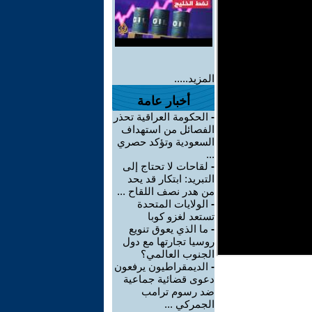
المزيد.....
أخبار عامة
-
الحكومة العراقية تحذر
الفصائل من استهداف
السعودية وتؤكد حصري
...
-
لقاحات لا تحتاج إلى
التبريد: ابتكار قد يحد
من هدر نصف اللقاح ...
-
الولايات المتحدة
تستعد لغزو كوبا
-
ما الذي يعوق تنويع
روسيا تجارتها مع دول
الجنوب العالمي؟
-
الديمقراطيون يرفعون
دعوى قضائية جماعية
ضد رسوم ترامب
الجمركي ...