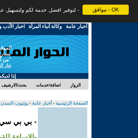
موافق - OK
لتوفير افضل خدمة لكم ولتسهيل عملي
أخبار عامة
-
وكالة أنباء المرأة
-
اخبار الأدب و
الموقع
يسارية
"من أج
حاز ال
إذا لديك
الزوار
اضافة/خدمات
بحث/الارشيف
الصفحة الرئيسية
-
أخبار عامة
-
يوتيوب التمدن
- بي بي سي
-الإساءة للقي