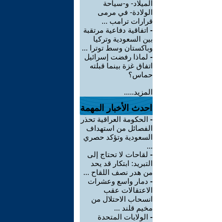
الميلاد- و-سياحة
الولادة- في مرمى
قرارات ترامب ...
-
اتفاقية دفاعية مرتقبة
بين السعودية وتركيا
وباكستان وسط توترا ...
-
لماذا رفضت إسرائيل
اتفاق غزة بينما قبلته
حماس؟
المزيد.....
احدث الأخبار المهمة
-
الحكومة العراقية تحذر
الفصائل من استهداف
السعودية وتؤكد حصري
...
-
لقاحات لا تحتاج إلى
التبريد: ابتكار قد يحد
من هدر نصف اللقاح ...
-
دمار واسع وعشرات
الاعتقالات عقب
انسحاب الاحتلال من
مخيم قلند ...
-
الولايات المتحدة