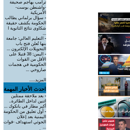
ترامب يهاجم صحيفة
-واشنطن بوست-
الأمريكية
-
سؤال برلماني يطالب
الحكومة بكشف حقيقة
شكاوى نتائج الثانوية ا
...
-
التعليم العالي: جامعة
بنها تُعلن فتح باب
التحويلات الإلكترون ...
-
اليمن: 38 قتيلا على
الأقل من القوات
الحكومية في هجمات
صاروخي ...
المزيد.....
احدث الأخبار المهمة
-
بعد ملاحقة ممثلين
اثنين لداخل الطائرة..
أكبر مطار في بانكوك ...
-
أول تعليق من الحكومة
اليمنية بعد إعلان
الحوثي استهداف -قوات
...