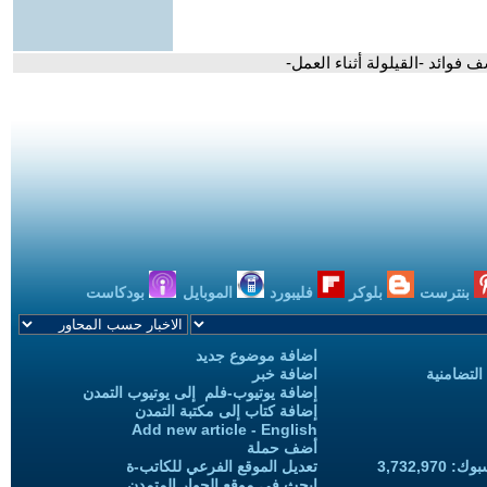
بنترست
بلوكر
فليبورد
الموبايل
بودكاست
اضافة موضوع جديد
التضامنية
اضافة خبر
إضافة يوتيوب-فلم إلى يوتيوب التمدن
إضافة كتاب إلى مكتبة التمدن
Add new article - English
أضف حملة
3,732,97
تعديل الموقع الفرعي للكاتب-ة
ابحث في موقع الحوار المتمدن