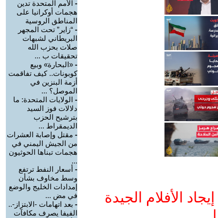
-
الأمم المتحدة تدين
هجمات أوكرانيا على
المناطق الروسية
-
“زاير” تحت المجهر
البريطاني لشبهات
صلات بحزب الله
تحقيقات ب ...
-
«البحارة» وبيع
كوبونات.. كيف تفاقمت
أزمة البنزين في
الموصل؟ ...
-
الولايات المتحدة: ما
دلالات فوز السيد
بترشيح الحزب
الديمقراط ...
-
مقتل وإصابة العشرات
من الجيش اليمني في
هجمات تبناها الحوثيون
...
-
أسعار النفط ترتفع
وسط مخاوف بشأن
إمدادات الخليج والوضع
جاد الأفلام الجيدة
في مض ...
-
بعد اتهامات -الابتزاز-..
ا
الفيفا يصرف مكافآت