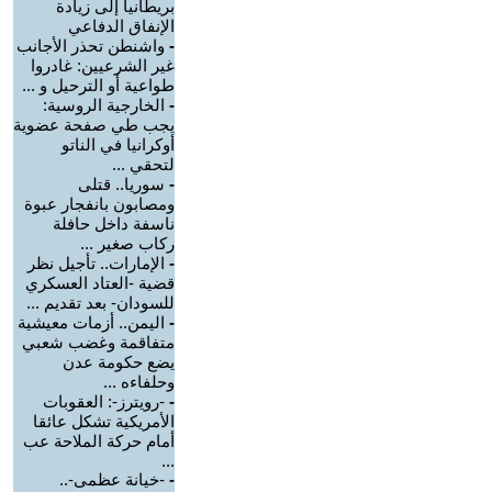
بريطانيا إلى زيادة
الإنفاق الدفاعي
-
واشنطن تحذر الأجانب
غير الشرعيين: غادروا
طواعية أو الترحيل و ...
-
الخارجية الروسية:
يجب طي صفحة عضوية
أوكرانيا في الناتو
لتحقي ...
-
سوريا.. قتلى
ومصابون بانفجار عبوة
ناسفة داخل حافلة
ركاب صغير ...
-
الإمارات.. تأجيل نظر
قضية -العتاد العسكري
للسودان- بعد تقديم ...
-
اليمن.. أزمات معيشية
متفاقمة وغضب شعبي
يضع حكومة عدن
وحلفاءه ...
-
-رويترز-: العقوبات
الأمريكية تشكل عائقا
أمام حركة الملاحة عب
...
-
-خيانة عظمى-..