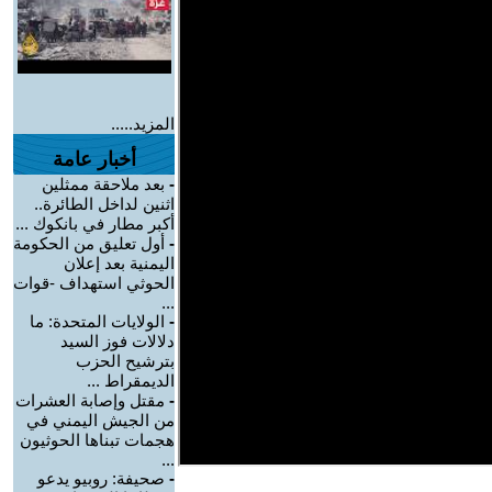
المزيد.....
أخبار عامة
-
بعد ملاحقة ممثلين
اثنين لداخل الطائرة..
أكبر مطار في بانكوك ...
-
أول تعليق من الحكومة
اليمنية بعد إعلان
الحوثي استهداف -قوات
...
-
الولايات المتحدة: ما
دلالات فوز السيد
بترشيح الحزب
الديمقراط ...
-
مقتل وإصابة العشرات
من الجيش اليمني في
هجمات تبناها الحوثيون
...
-
صحيفة: روبيو يدعو