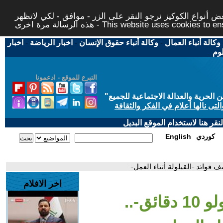
 أنواع الكوكيز نرجو النقر على الزر - موافق - لكي لاتظهر
This website uses cookies to ensure you ge
وكالة أنباء العمال
-
وكالة أنباء حقوق الإنسان
-
اخبار الرياضة
-
اخبار
لوم
التبرع للموقع - ادعمونا
حرية والعدالة الاجتماعية للجميع
"
تى نالها أعلام في الفكر والثقافة
قر هنا لاستخدام الموقع البديل
كوردي
English
اخر الافلام
- صباح العربية | -حتى ولو 10 دقائق-..