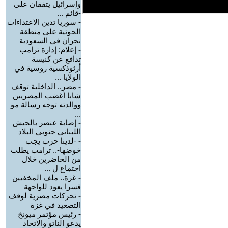
وإسرائيل يتفقان على
-قائم ...
-
سوريا تدين الاعتداءات
الحوثية على منطقة
نجران في السعودية
-
إعلام: إدارة ترامب
تدافع عن كنيسة
أرثوذكسية روسية في
الولايا ...
-
مصر.. الداخلية توقف
شابا أغضب المصريين
ووالدته توجه رسالة مؤ
...
-
إصابة عنصر بالجيش
اللبناني جنوبي البلاد
-
-لدينا حرب يجب
خوضها-.. ترامب يطلب
من الحاضرين خلال
اجتماع ل ...
-
غزة.. ملف المخفيين
قسرا يعود للواجهة
-
تحركات مصرية لوقف
التصعيد في غزة
-
رئيس مؤتمر ميونخ
يدعو الناتو والاتحاد