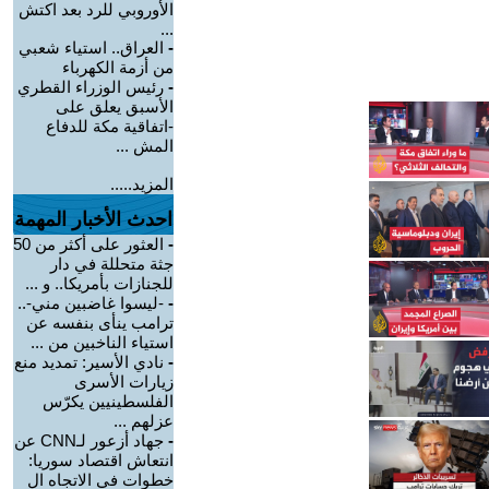
الأوروبي للرد بعد اكتش
...
-
العراق.. استياء شعبي
من أزمة الكهرباء
-
رئيس الوزراء القطري
الأسبق يعلق على
-اتفاقية مكة للدفاع
المش ...
المزيد.....
احدث الأخبار المهمة
-
العثور على أكثر من 50
جثة متحللة في دار
للجنازات بأمريكا.. و ...
-
-ليسوا غاضبين مني-..
ترامب ينأى بنفسه عن
استياء الناخبين من ...
-
نادي الأسير: تمديد منع
زيارات الأسرى
الفلسطينيين يكرّس
عزلهم ...
-
جهاد أزعور لـCNN عن
انتعاش اقتصاد سوريا:
خطوات في الاتجاه ال