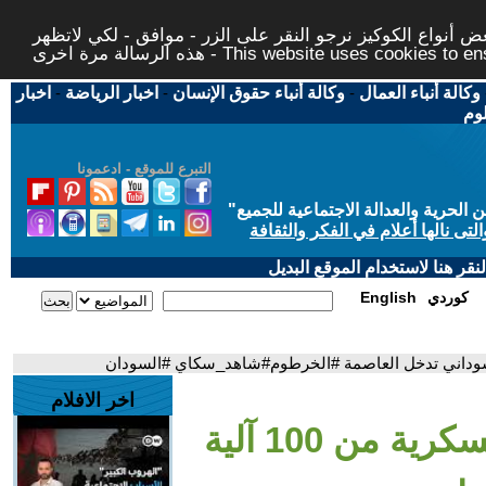
 أنواع الكوكيز نرجو النقر على الزر - موافق - لكي لاتظهر
This website uses cookies to ensure you ge
وكالة أنباء العمال
-
وكالة أنباء حقوق الإنسان
-
اخبار الرياضة
-
اخبار
لوم
التبرع للموقع - ادعمونا
حرية والعدالة الاجتماعية للجميع
"
تى نالها أعلام في الفكر والثقافة
قر هنا لاستخدام الموقع البديل
كوردي
English
اخر الافلام
- تعزيزات عسكرية من 100 آلية