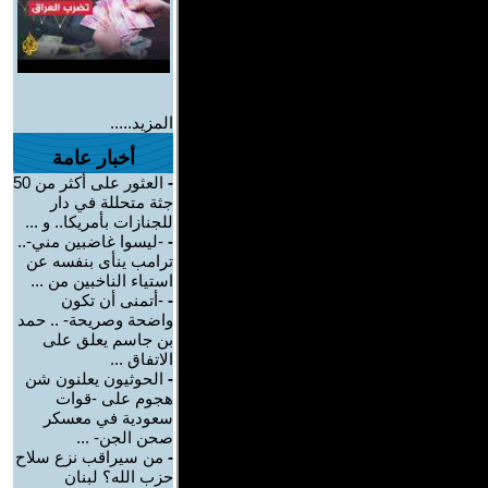
المزيد.....
أخبار عامة
-
العثور على أكثر من 50
جثة متحللة في دار
للجنازات بأمريكا.. و ...
-
-ليسوا غاضبين مني-..
ترامب ينأى بنفسه عن
استياء الناخبين من ...
-
-أتمنى أن تكون
واضحة وصريحة- .. حمد
بن جاسم يعلق على
الاتفاق ...
-
الحوثيون يعلنون شن
هجوم على -قوات
سعودية في معسكر
صحن الجن- ...
-
من سيراقب نزع سلاح
حزب الله؟ لبنان