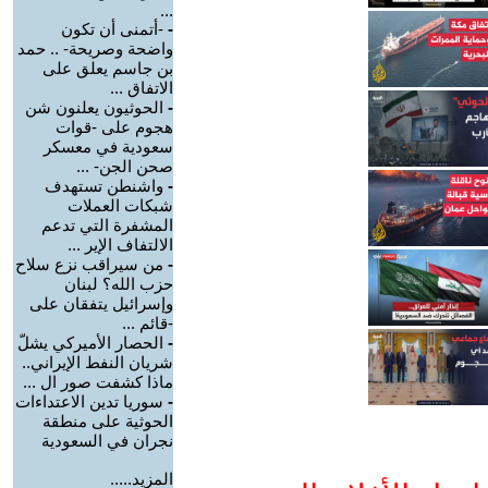
...
-
-أتمنى أن تكون
واضحة وصريحة- .. حمد
بن جاسم يعلق على
الاتفاق ...
-
الحوثيون يعلنون شن
هجوم على -قوات
سعودية في معسكر
صحن الجن- ...
-
واشنطن تستهدف
شبكات العملات
المشفرة التي تدعم
الالتفاف الإير ...
-
من سيراقب نزع سلاح
حزب الله؟ لبنان
وإسرائيل يتفقان على
-قائم ...
-
الحصار الأميركي يشلّ
شريان النفط الإيراني..
ماذا كشفت صور ال ...
-
سوريا تدين الاعتداءات
الحوثية على منطقة
نجران في السعودية
المزيد.....