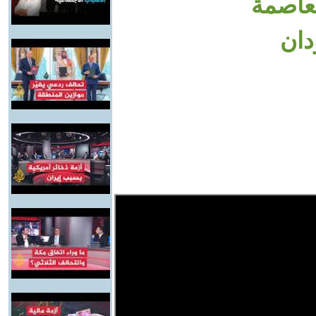
عاصمة
ان