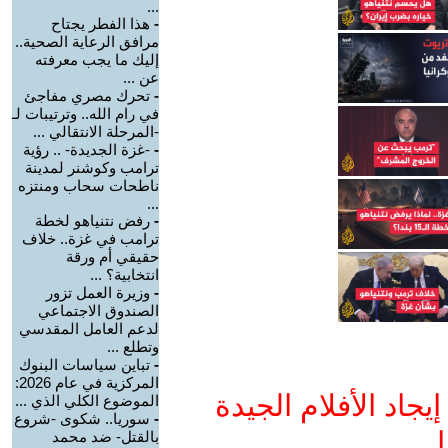
...
-
هذا الفطر يجتاح
مرافق الرعاية الصحية..
إليك ما يجب معرفته
عن ...
-
تحرك مصري مفاجئ
في رام الله.. وترتيبات لـ
-المرحلة الانتقالي ...
-
-غزة الجديدة- .. رؤية
ترامب وكوشنر لمدينة
ناطحات سحاب ومنتزه
...
-
رفض نتنياهو لخطة
ترامب في غزة.. خلاف
حقيقي أم ورقة
انتخابية؟ ...
-
وزيرة العمل تزور
الصندوق الاجتماعي
لدعم العامل المقدسي
وتطلع ...
-
تباين سياسات البنوك
المركزية في عام 2026:
جاد الأفلام الجيدة
الموضوع الكلي الذي ...
-
سوريا.. شكوى -شروع
ا
بالقتل- ضد محمد