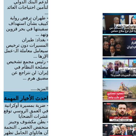
لدعم البنك الدولي
لتأمين احتياجات العائد
...
-
طهران ترفض رواية
كييف بشأن استهداف
سفينتها في بحر قزوين
وتهد ...
-
بغداد: طيران
المسيرات دون ترخيص
سيعامل معاملة الـ-عمل
الإرها ...
-
رئيس مجمع تشخيص
مصلحة النظام في
إيران: لن نتراجع عن
مضيق هرم ...
المزيد.....
احدث الأخبار المهمة
-
ضربة بمسيرة أوكرانية
في العمق الروسي توقع
عشرات الضحايا
-
بطن مكشوف وجينز
منخفض الخصر.. النجمة
آن هاثاواي الحامل تظهر