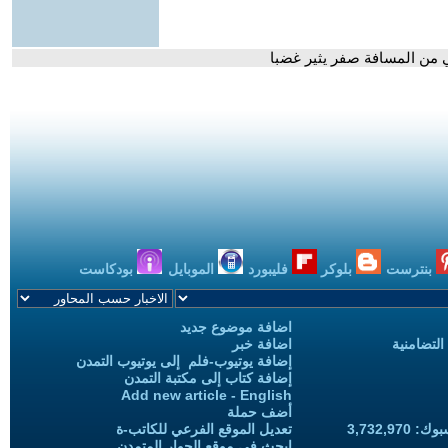
ي من المسافة صفر يثير غضبا
بنترست
بلوكر
فليبورد
الموبايل
بودكاست
اضافة موضوع جديد
التضامنية
اضافة خبر
إضافة يوتيوب-فلم إلى يوتيوب التمدن
إضافة كتاب إلى مكتبة التمدن
Add new article - English
أضف حملة
3,732,97
تعديل الموقع الفرعي للكاتب-ة
ابحث في موقع الحوار المتمدن