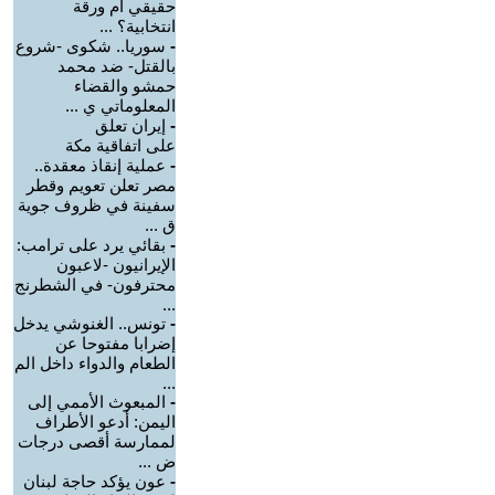
حقيقي أم ورقة
انتخابية؟ ...
-
سوريا.. شكوى -شروع
بالقتل- ضد محمد
حمشو والقضاء
المعلوماتي ي ...
-
إيران تعلق
على اتفاقية مكة
-
عملية إنقاذ معقدة..
مصر تعلن تعويم وقطر
سفينة في ظروف جوية
ق ...
-
بقائي يرد على ترامب:
الإيرانيون -لاعبون
محترفون- في الشطرنج
...
-
تونس.. الغنوشي يدخل
إضرابا مفتوحا عن
الطعام والدواء داخل الم
...
-
‏المبعوث الأممي إلى
اليمن: أدعو الأطراف
لممارسة أقصى درجات
ض ...
-
عون يؤكد حاجة لبنان