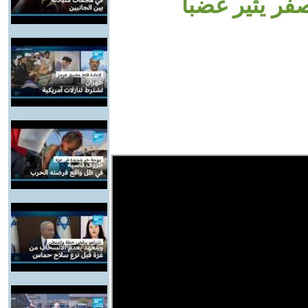
فر يثير غضبا