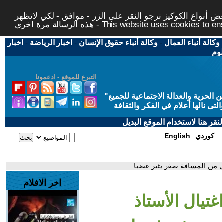
 أنواع الكوكيز نرجو النقر على الزر - موافق - لكي لاتظهر
This website uses cookies to ensure you ge
وكالة أنباء العمال
-
وكالة أنباء حقوق الإنسان
-
اخبار الرياضة
-
اخبار
لوم
التبرع للموقع - ادعمونا
حرية والعدالة الاجتماعية للجميع
"
تى نالها أعلام في الفكر والثقافة
قر هنا لاستخدام الموقع البديل
كوردي
English
ي من المسافة صفر يثير غضبا
اخر الافلام
غتيال الأستاذ