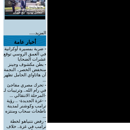
المزيد.....
أخبار عامة
-
ضربة بمسيرة أوكرانية
في العمق الروسي توقع
عشرات الضحايا
-
بطن مكشوف وجينز
منخفض الخصر.. النجمة
آن هاثاواي الحامل تظهر
...
-
تحرك مصري مفاجئ
في رام الله.. وترتيبات لـ
-المرحلة الانتقالي ...
-
-غزة الجديدة- .. رؤية
ترامب وكوشنر لمدينة
ناطحات سحاب ومنتزه
...
-
رفض نتنياهو لخطة
ترامب في غزة.. خلاف