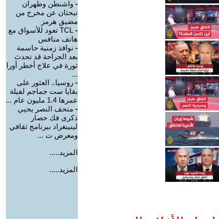
-
واشنطن وطهران
تبحثان عن مخرج من
مضيق هرمز
-
TCL تعود للأسواق مع
هاتف منافس
-
نوافذ زمنية حاسمة
بعد الجراحة قد تحدث
ثورة في علاج أخطر أورا
...
-
روسيا.. العثور على
بقايا ست جماجم لفيلة
عمرها 1.4 مليون عام ...
-
متحف النصر يحيي
ذكرى فك حصار
لينينغراد ببرنامج ثقافي
ومعرض ت ...
المزيد.....
المزيد.....