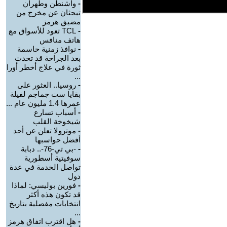
-
واشنطن وطهران
تبحثان عن مخرج من
مضيق هرمز
-
TCL تعود للأسواق مع
هاتف منافس
-
نوافذ زمنية حاسمة
بعد الجراحة قد تحدث
ثورة في علاج أخطر أورا
...
-
روسيا.. العثور على
بقايا ست جماجم لفيلة
عمرها 1.4 مليون عام ...
-
أسباب تسارع
شيخوخة القلب
-
موترولا تعلن عن أحد
أفضل حواسبها
-
-بي تي-76-.. دبابة
سوفيتية أسطورية
تواصل الخدمة في عدة
دول
-
فورين بوليسي: لماذا
قد تكون هذه أكثر
انتخابات مفصلية بتاريخ
...
-
هل اقترب اتفاق هرمز