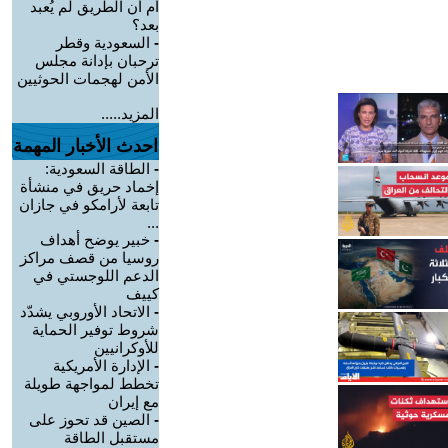
أم أن الطريق لم يُعبد
بعد؟
-
السعودية وقطر
ترحبان بإدانة مجلس
الأمن لهجمات الحوثيين
المزيد.....
احدث الأخبار المهمة
-
الطاقة السعودية:
إخماد حريق في منشأة
تابعة لأرامكو في جازان
...
-
خبير يوضح أهداف
روسيا من قصف مراكز
الدعم اللوجستي في
كييف
-
الاتحاد الأوروبي يشدّد
شروط توفير الحماية
للأوكرانيين
-
الإدارة الأمريكية
تخطط لمواجهة طويلة
مع إيران
-
الصين قد تحوز على
مستقبل الطاقة