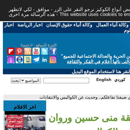
 أنواع الكوكيز نرجو النقر على الزر - موافق - لكي لاتظهر
This website uses cookies to ensure you ge
وكالة أنباء العمال
-
وكالة أنباء حقوق الإنسان
-
اخبار الرياضة
-
اخبار
لوم
التبرع للموقع - ادعمونا
حرية والعدالة الاجتماعية للجميع
"
تى نالها أعلام في الفكر والثقافة
قر هنا لاستخدام الموقع البديل
كوردي
English
 ضيفتا تفاعلكم.. وحديث عن الكواليس والانتقادات
اخر الافلام
فقة منى حسين وروان