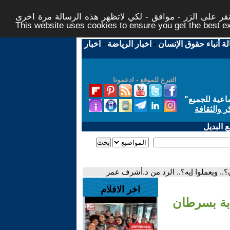
ر على الزر - موافق - لكي لاتظهر هذه الرسالة مرة اخرى -
This website uses cookies to ensure you get the best 
لة أنباء حقوق الإنسان
-
اخبار الرياضة
-
اخبار
التبرع للموقع - ادعمونا
اعية للجميع
"
ر والثقافة
 البديل
.. ويعملوا إيه؟.. الرد من د.أشرف عمر
اخر الافلام
ابة بسرطان