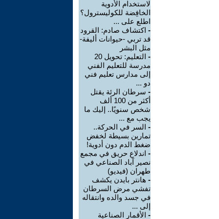
لاستخدام الأدوية
الخافِضة للكوليسترول؟
اطلع على ...
-
اكتشاف صادم: القرود
قد تربي -حيوانات أليفة-
مثل البشر
-
التعليم: تحويل 20
مدرسة للتعليم الفني
إلى مدارس تعليم فني
دو ...
-
سرطان الرئة يقتل
أكثر من 100 ألف
شخص سنويًا.. إليك ما
يجب مع ...
-
السر في الحركة..
تمارين بسيطة لخفض
ضغط الدم دون أدوية!
-
اندلاع حريق في مجمع
نصير آباد الصناعي في
طهران (فيديو)
-
هانتر بايدن يكشف
تفشي مرض السرطان
في جسد والده وانتقاله
إلى ...
-
الأقمار الصناعية