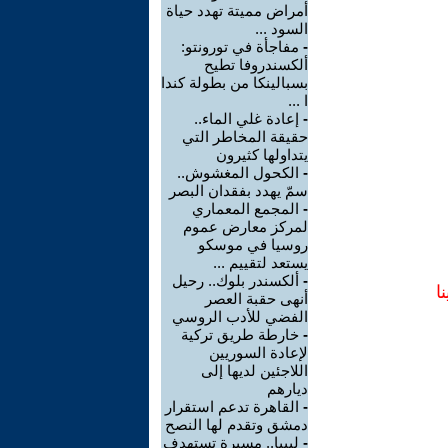
أمراض مميتة تهدد حياة
السود ...
-
مفاجأة في تورونتو:
ألكسندروفا تطيح
بسبالينكا من بطولة كندا
ا ...
-
إعادة غلي الماء..
حقيقة المخاطر التي
يتداولها كثيرون
-
الكحول المغشوش..
سمّ يهدد بفقدان البصر
-
المجمع المعماري
لمركز معارض عموم
روسيا في موسكو
يستعد لتقييم ...
-
ألكسندر بلوك.. رحيل
ا
أنهى حقبة العصر
الفضي للأدب الروسي
-
خارطة طريق تركية
لإعادة السوريين
اللاجئين لديها إلى
ديارهم
-
القاهرة تدعم استقرار
دمشق وتقدم لها النصح
-
ليبيا.. مسيرة تستهدف