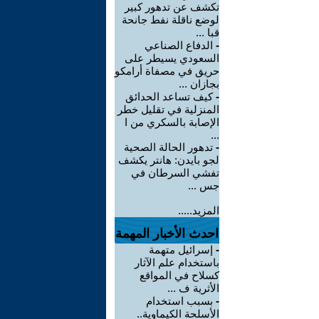
تكشف عن تدهور كبير
لوضع ناقلة نفط جانحة
قبا ...
-
الدفاع الصناعي
السعودي يسيطر على
حريق في مصفاة أرامكو
بجازان ...
-
كيف تساعد الحدائق
المنزلية في تقليل خطر
الإصابة بالسكري من ا
...
-
تدهور الحالة الصحية
لجو بايدن: هانتر يكشف
تفشي السرطان في
جس ...
المزيد.....
احدث الأخبار المهمة
-
إسرائيل متهمة
باستخدام علم الآثار
كسلاح في المواقع
الأثرية ف ...
-
بسبب استخدام
الأسلحة الكيماوية..