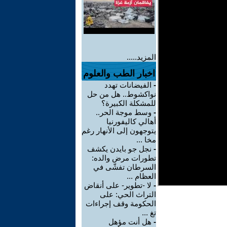
المزيد.....
اخبار الطب والعلوم
-
الفيضانات تهدد
نواكشوط.. هل من حل
للمشكلة الكبيرة؟
-
وسط موجة الحر..
أهالي كاليفورنيا
يتوجهون إلى الأنهار رغم
مخا ...
-
نجل جو بايدن يكشف
تطورات مرض والده:
السرطان تفشّى في
العظام ...
-
لا -تطوير- على أنقاض
التراث الحي: على
الحكومة وقف إجراءات
تغ ...
-
هل أنت مؤهل