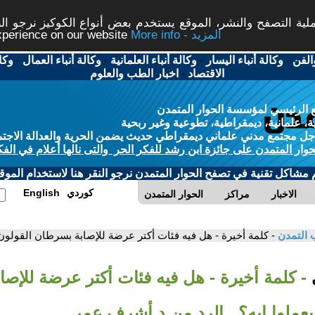
ة التصفح والنشر، الموقع يستخدم بعض أنواع الكوكيز نرجو النق
More info - المزيد
experience on our website
الفن
-
وكالة أنباء اليسار
-
وكالة أنباء العلمانية
-
وكالة أنباء العمال
-
وكا
الاقتصاد
-
اخبار الطب والعلوم
 الرئيسي لمؤسسة الحوار المتمدن
، علمانية، ديمقراطية، تطوعية وغير ربحية
ل مجتمع مدني علماني ديمقراطي حديث يضمن الحرية والعدالة الاجتم
حوار المتمدن على جائزة ابن رشد للفكر الحر والتى نالها أعلام في الفك
م مشاكل تقنية في تصفح الحوار المتمدن نرجو النقر هنا لاستخدام الموقع
كوردي
English
الاخبار
مراكز
الحوار المتمدن
 التمدن
- كلمة أخيرة - هل فيه فئات أكتر عرضة للإصابة بسرطان القولون؟
ي
- كلمة أخيرة - هل فيه فئات أكتر عرضة للإص
يعملوا إيه؟.. الرد من د.أشرف عمر