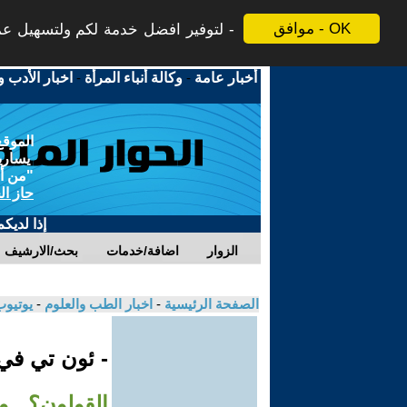
موافق - OK
لتوفير افضل خدمة لكم ولتسهيل عملي
أخبار عامة
-
وكالة أنباء المرأة
-
اخبار الأدب و
الموقع
يسارية
"من أج
حاز ال
إذا لديك
الزوار
اضافة/خدمات
بحث/الارشيف
الصفحة الرئيسية
-
اخبار الطب والعلوم
-
يوتيوب
- ئون تي ف
القولون؟.. و