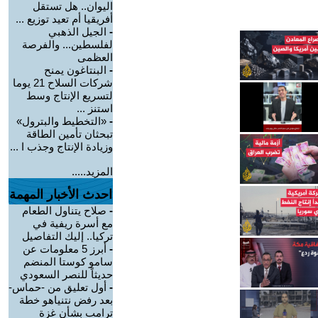
اليوان.. هل تستقل
أفريقيا أم تعيد توزيع ...
-
الجيل الذهبي
لفلسطين... والفرصة
العظمى
-
البنتاغون يمنح
شركات السلاح 21 يوما
لتسريع الإنتاج وسط
استنز ...
-
«التخطيط والبترول»
تبحثان تأمين الطاقة
وزيادة الإنتاج وجذب ا ...
المزيد.....
احدث الأخبار المهمة
-
صلاح يتناول الطعام
مع أسرة ريفية في
تركيا.. إليك التفاصيل
-
أبرز 5 معلومات عن
سامو كوستا المنضم
حديثاً للنصر السعودي
-
أول تعليق من -حماس-
بعد رفض نتنياهو خطة
ترامب بشأن غزة