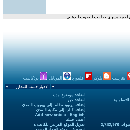
بنترست
بلوكر
فليبورد
الموبايل
بودكاست
اضافة موضوع جديد
التضامنية
اضافة خبر
إضافة يوتيوب-فلم إلى يوتيوب التمدن
إضافة كتاب إلى مكتبة التمدن
Add new article - English
أضف حملة
3,732,97
تعديل الموقع الفرعي للكاتب-ة
ابحث في موقع الحوار المتمدن