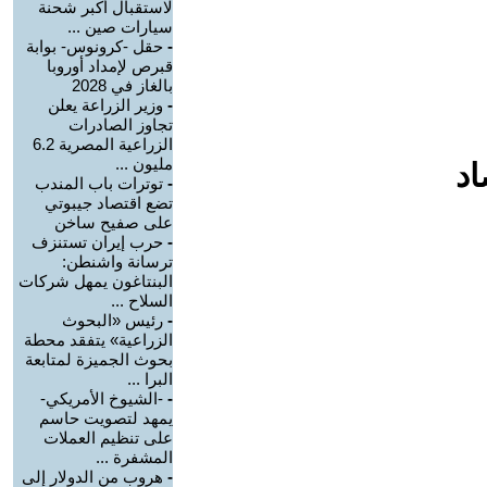
لاستقبال أكبر شحنة
سيارات صين ...
-
حقل -كرونوس- بوابة
قبرص لإمداد أوروبا
بالغاز في 2028
-
وزير الزراعة يعلن
تجاوز الصادرات
الزراعية المصرية 6.2
مليون ...
اد
-
توترات باب المندب
تضع اقتصاد جيبوتي
على صفيح ساخن
-
حرب إيران تستنزف
ترسانة واشنطن:
البنتاغون يمهل شركات
السلاح ...
-
رئيس «البحوث
الزراعية» يتفقد محطة
بحوث الجميزة لمتابعة
البرا ...
-
-الشيوخ الأمريكي-
يمهد لتصويت حاسم
على تنظيم العملات
المشفرة ...
-
هروب من الدولار إلى