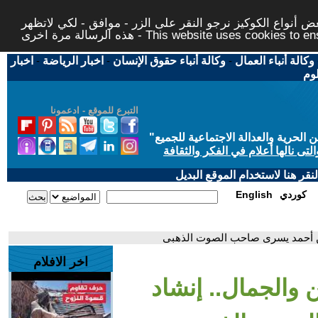
 أنواع الكوكيز نرجو النقر على الزر - موافق - لكي لاتظهر
This website uses cookies to ensure you ge
وكالة أنباء العمال
-
وكالة أنباء حقوق الإنسان
-
اخبار الرياضة
-
اخبار
لوم
التبرع للموقع - ادعمونا
حرية والعدالة الاجتماعية للجميع
"
تى نالها أعلام في الفكر والثقافة
قر هنا لاستخدام الموقع البديل
كوردي
English
اخر الافلام
فن والجمال.. إنشاد