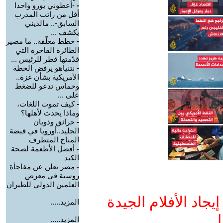
-
-أعطوني يورو واحدا
أقل من راتب المدرب
السابق-.. مالديني
يكشف ...
-
خطط معلّقة.. ما مصير
الطائرة الفاخرة التي
قدّمتها قطر للرئيس ...
-
نتنياهو يرفض الخطة
الأمريكية بشأن غزة..
وحماس تدعو للضغط
على ...
-
كيف تموت اللغات،
وماذا يحدث لأهلها؟
-
حرائق وذوبان
الجليد..أوروبا في قبضة
المناخ المتطرف
-
أفضل الأطعمة لصحة
الكبد
-
مصر تعلن عن مفاجأة
روسية في معرض
العلمين الدولي للطيران
جاد الأفلام الجيدة
المزيد.....
ا
المزيد.....