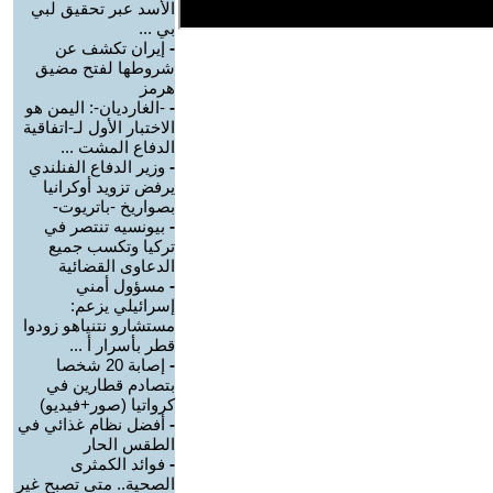
الأسد عبر تحقيق لبي
بي ...
-
إيران تكشف عن
شروطها لفتح مضيق
هرمز
-
-الغارديان-: اليمن هو
الاختبار الأول لـ-اتفاقية
الدفاع المشت ...
-
وزير الدفاع الفنلندي
يرفض تزويد أوكرانيا
بصواريخ -باتريوت-
-
بيونسيه تنتصر في
تركيا وتكسب جميع
الدعاوى القضائية
-
مسؤول أمني
إسرائيلي يزعم:
مستشارو نتنياهو زودوا
قطر بأسرار أ ...
-
إصابة 20 شخصا
بتصادم قطارين في
كرواتيا (صور+فيديو)
-
أفضل نظام غذائي في
الطقس الحار
-
فوائد الكمثرى
الصحية.. متى تصبح غير