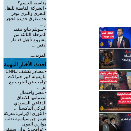
مناسبة للجسم؟
-
الشركة القابضة للنقل
البحري والبري توفر
عدة طرق جديدة لحجز
ر ...
-
سويلم يتابع تنفيذ
المرحلة الثالثة من
مشروع تأهيل قناطر
إدفين ...
المزيد.....
احدث الأخبار المهمة
-
مصادر تكشف لـCNN
ما يقوله كبير جنرالات
ترامب عن الحرب مع
إير ...
-
مصر واحتمال
انضمامها للاتفاق
الدفاعي السعودي
التركي الباكستا ...
-
الثوري الإيراني: معركة
هرمز جيوسياسية تقلب
موازين القوى
-
عراقجي: إيران ستبقى