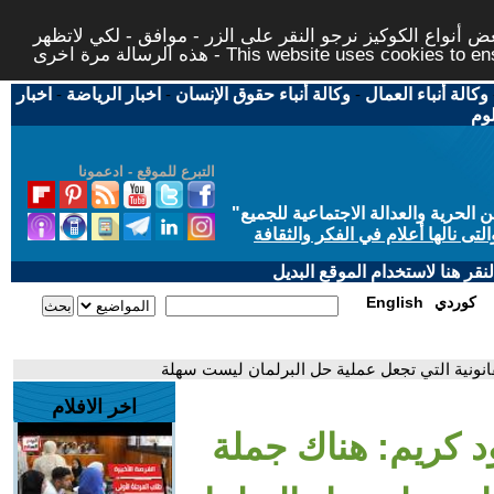
 أنواع الكوكيز نرجو النقر على الزر - موافق - لكي لاتظهر
This website uses cookies to ensure you ge
وكالة أنباء العمال
-
وكالة أنباء حقوق الإنسان
-
اخبار الرياضة
-
اخبار
لوم
التبرع للموقع - ادعمونا
حرية والعدالة الاجتماعية للجميع
"
تى نالها أعلام في الفكر والثقافة
قر هنا لاستخدام الموقع البديل
كوردي
English
انونية التي تجعل عملية حل البرلمان ليست سهلة
اخر الافلام
د كريم: هناك جملة