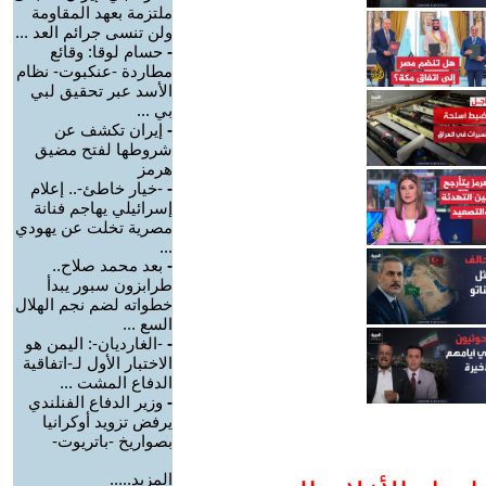
ملتزمة بعهد المقاومة
ولن تنسى جرائم العد ...
-
حسام لوقا: وقائع
مطاردة -عنكبوت- نظام
الأسد عبر تحقيق لبي
بي ...
-
إيران تكشف عن
شروطها لفتح مضيق
هرمز
-
-خيار خاطئ-.. إعلام
إسرائيلي يهاجم فنانة
مصرية تخلت عن يهودي
...
-
بعد محمد صلاح..
طرابزون سبور يبدأ
خطواته لضم نجم الهلال
السع ...
-
-الغارديان-: اليمن هو
الاختبار الأول لـ-اتفاقية
الدفاع المشت ...
-
وزير الدفاع الفنلندي
يرفض تزويد أوكرانيا
بصواريخ -باتريوت-
المزيد.....