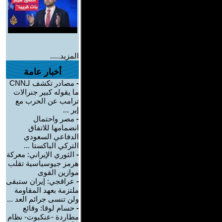
المزيد.....
أخبار عامة
-
مصادر تكشف لـCNN
ما يقوله كبير جنرالات
ترامب عن الحرب مع
إير ...
-
مصر واحتمال
انضمامها للاتفاق
الدفاعي السعودي
التركي الباكستا ...
-
الثوري الإيراني: معركة
هرمز جيوسياسية تقلب
موازين القوى
-
عراقجي: إيران ستبقى
ملتزمة بعهد المقاومة
ولن تنسى جرائم العد ...
-
حسام لوقا: وقائع
مطاردة -عنكبوت- نظام