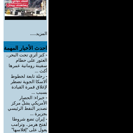
المزيد.....
احدث الأخبار المهمة
-
كنز أثري تحت البحر..
العثور على حطام
سفينة رومانية عمرها
أكث ...
-
رحلة تابعة لخطوط
ألاسكا الجوية تضطر
لإغلاق قمرة القيادة
بسبب ...
-
خبراء: الحصار
الأمريكي يشلَّ مركز
تصدير النفط الرئيسي
بجزيرة ...
-
إيران تضع شروطا
لفتح هرمز.. وترامب
يعول على “إفلاسها”