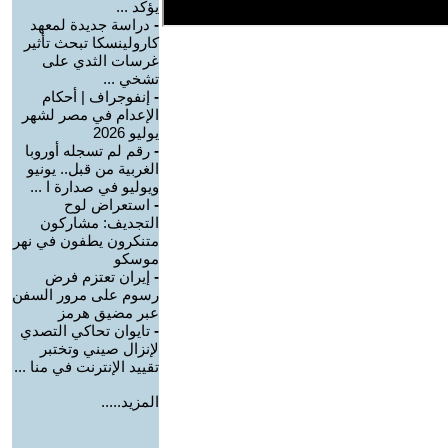
يؤكد ...
-
دراسة جديدة لمعهد
كارولينسكا تبحث تأثير
غرسات الثدي على
تشخي ...
-
إنفوجراف | أحكام
الإعدام في مصر لشهر
يوليو 2026
-
رقم لم تسجله أوروبا
الغربية من قبل.. يونيو
ويوليو في صدارة ا ...
-
استعراض لوح
التجديف: مشاركون
متنكرون يطفون في نهر
موسكو
-
إيران تعتزم فرض
رسوم على مرور السفن
عبر مضيق هرمز
-
تايوان تحاكي التصدي
لإنزال صيني وتختبر
تقييد الإنترنت في منا ...
المزيد.....