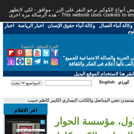
 أنواع الكوكيز نرجو النقر على الزر - موافق - لكي لاتظهر
This website uses cookies to ensure you ge
وكالة أنباء العمال
-
وكالة أنباء حقوق الإنسان
-
اخبار الرياضة
-
اخبار
لوم
التبرع للموقع - ادعمونا
حرية والعدالة الاجتماعية للجميع
"
تى نالها أعلام في الفكر والثقافة
قر هنا لاستخدام الموقع البديل
كوردي
English
لمتمدن تنعي المناضل والكاتب اليساري الكبير كاظم حبيب
اخر الافلام
لاول، مؤسسة الحوار