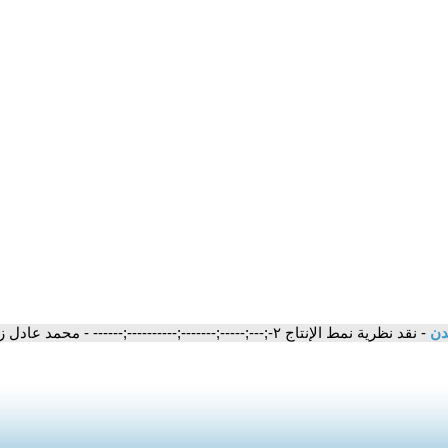
مدن
- نقد نظرية نمط الإنتاج ٢-;---;-----;-------;----------;------ - محمد عادل زكي