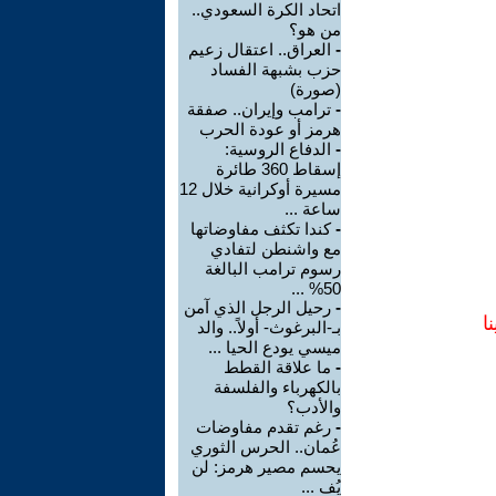
اتحاد الكرة السعودي..
من هو؟
-
العراق.. اعتقال زعيم
حزب بشبهة الفساد
(صورة)
-
ترامب وإيران.. صفقة
هرمز أو عودة الحرب
-
الدفاع الروسية:
إسقاط 360 طائرة
مسيرة أوكرانية خلال 12
ساعة ...
-
كندا تكثف مفاوضاتها
مع واشنطن لتفادي
رسوم ترامب البالغة
50% ...
-
رحيل الرجل الذي آمن
ا
بـ-البرغوث- أولاً.. والد
ميسي يودع الحيا ...
-
ما علاقة القطط
بالكهرباء والفلسفة
والأدب؟
-
رغم تقدم مفاوضات
عُمان.. الحرس الثوري
يحسم مصير هرمز: لن
يُف ...