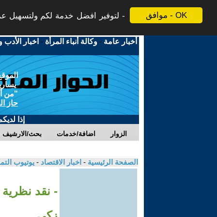
موافق - OK
لتوفير افضل خدمة لكم ولتسهيل عملي
أخبار عامة
-
وكالة أنباء المرأة
-
اخبار الأدب و
الموقع
يسارية
"من أج
حاز ال
إذا لديك
الزوار
اضافة/خدمات
بحث/الارشيف
الصفحة الرئيسية
-
اخبار الاقتصاد
-
يوتيوب الت
زكي