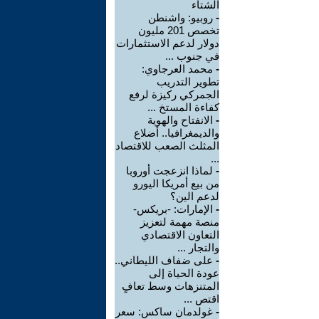
الشتاء
-
روبيو: واشنطن
تخصص 201 مليون
دولار لدعم الاستثمارات
في جنوب ...
-
محمد العرجاوي:
تطوير التدريب
الجمركي ركيزة لرفع
كفاءة المستخ ...
-
الانفتاح والهوية
والديمغرافيا.. أضلاع
المثلث الصعب للاقتصاد
...
-
لماذا انزعجت أوروبا
من بيع أمريكا اليورو
لدعم الين؟
-
الإمارات: -بريكس-
منصة مهمة لتعزيز
التعاون الاقتصادي
والتجار ...
-
على ضفاف الليطاني..
عودة الحياة إلى
المتنزهات وسط تعافٍ
اقتص ...
-
غولدمان ساكس: سعر