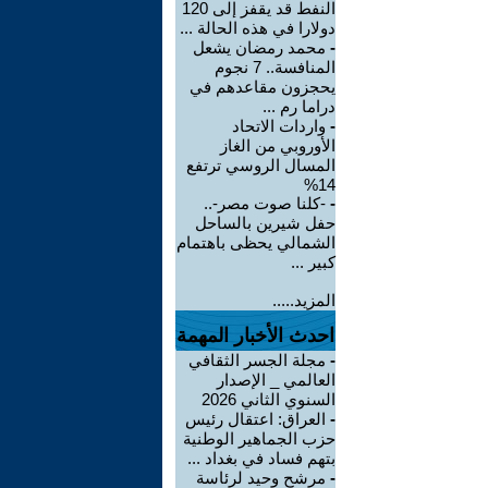
النفط قد يقفز إلى 120
دولارا في هذه الحالة ...
-
محمد رمضان يشعل
المنافسة.. 7 نجوم
يحجزون مقاعدهم في
دراما رم ...
-
واردات الاتحاد
الأوروبي من الغاز
المسال الروسي ترتفع
14%
-
-كلنا صوت مصر-..
حفل شيرين بالساحل
الشمالي يحظى باهتمام
كبير ...
المزيد.....
احدث الأخبار المهمة
-
مجلة الجسر الثقافي
العالمي _ الإصدار
السنوي الثاني 2026
-
العراق: اعتقال رئيس
حزب الجماهير الوطنية
بتهم فساد في بغداد ...
-
مرشح وحيد لرئاسة