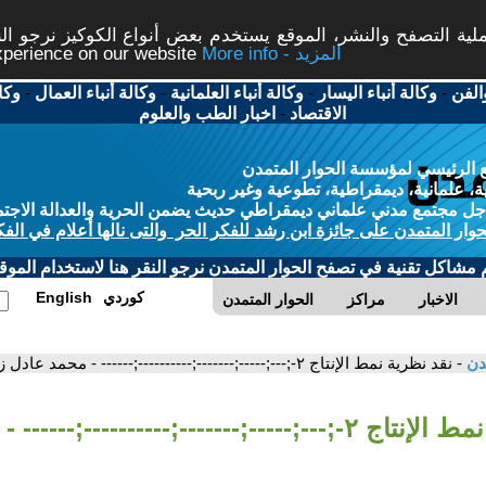
ة التصفح والنشر، الموقع يستخدم بعض أنواع الكوكيز نرجو النق
More info - المزيد
experience on our website
الفن
-
وكالة أنباء اليسار
-
وكالة أنباء العلمانية
-
وكالة أنباء العمال
-
وكا
الاقتصاد
-
اخبار الطب والعلوم
 الرئيسي لمؤسسة الحوار المتمدن
، علمانية، ديمقراطية، تطوعية وغير ربحية
ل مجتمع مدني علماني ديمقراطي حديث يضمن الحرية والعدالة الاجتم
حوار المتمدن على جائزة ابن رشد للفكر الحر والتى نالها أعلام في الفك
م مشاكل تقنية في تصفح الحوار المتمدن نرجو النقر هنا لاستخدام الموقع
كوردي
English
الاخبار
مراكز
الحوار المتمدن
مدن
- نقد نظرية نمط الإنتاج ٢-;---;-----;-------;----------;------ - محمد عادل زكي
- نقد نظرية نمط الإنتاج ٢-;---;-----;-------;----------