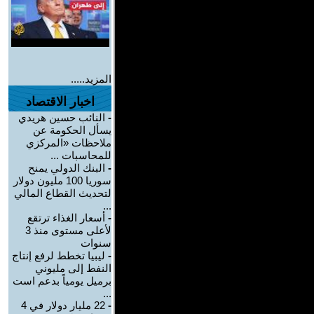
المزيد.....
اخبار الاقتصاد
-
النائب حسين هريدي
يسأل الحكومة عن
ملاحظات «المركزي
للمحاسبات ...
-
البنك الدولي يمنح
سوريا 100 مليون دولار
لتحديث القطاع المالي
...
-
أسعار الغذاء ترتقع
لأعلى مستوى منذ 3
سنوات
-
ليبيا تخطط لرفع إنتاج
النفط إلى مليوني
برميل يومياً بدعم است
...
-
22 مليار دولار في 4