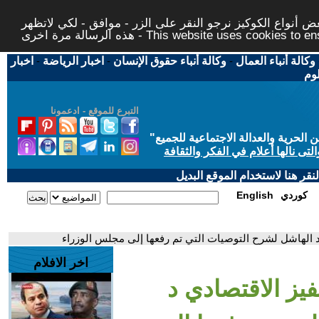
 أنواع الكوكيز نرجو النقر على الزر - موافق - لكي لاتظهر
This website uses cookies to ensure you ge
وكالة أنباء العمال
-
وكالة أنباء حقوق الإنسان
-
اخبار الرياضة
-
اخبار
لوم
التبرع للموقع - ادعمونا
حرية والعدالة الاجتماعية للجميع
"
تى نالها أعلام في الفكر والثقافة
قر هنا لاستخدام الموقع البديل
كوردي
English
د الهاشل لشرح التوصيات التي تم رفعها إلى مجلس الوزراء
اخر الافلام
يز الاقتصادي د