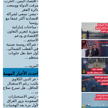
-
اقتصاد اليمن.. الحرب
مزقت الدولة ووسعت
دائرة الفقر
-
مصر: نسعى لشراكة
اقتصادية أكثر عمقا مع
روسيا
-
مباحثات إماراتية
سورية لتعزيز التعاون
الاقتصادي ودعم
الاستثم ...
-
شراكة روسية صينية
في القطب الشمالي..
أول خط نقل حاويات
منتظم ...
المزيد.....
احدث الأخبار المهمة
-
عز الدين الكلاوي
يكتب: رغم الاستقبال
الحافل.. هل تسرع صلاح
ب ...
-
رئيس الاستخبارات
السعودية يزور العراق
لأول مرة بعد الهجمات ا