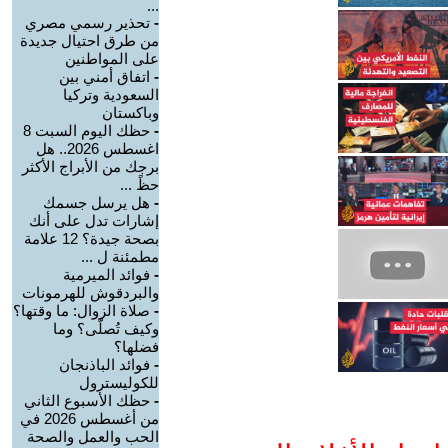
...
-
تحذير رسمي مصري
من طرق احتيال جديدة
على المواطنين
-
اتفاق أمني بين
السعودية وتركيا
وباكستان
-
حظك اليوم السبت 8
اغسطس 2026.. هل
برجك من الأبراج الأكثر
حظً ...
-
هل يرسل جسمك
إشارات تدل على أنك
بصحة جيدة؟ 12 علامة
مطمئنة ل ...
-
فوائد الميرمية
والبردقوش للهرمونات
-
صلاة الزوال: ما وقتها؟
وكيف تُصلّى؟ وما
فضلها؟
-
فوائد الباذنجان
للكوليسترول
-
حظك الأسبوع الثاني
من أغسطس 2026 في
الحب والعمل والصحة