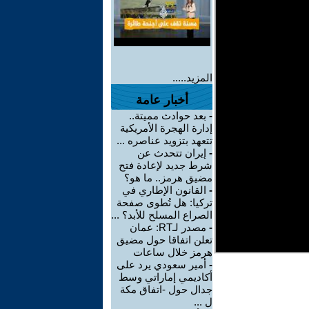
المزيد.....
أخبار عامة
-
بعد حوادث مميتة..
إدارة الهجرة الأمريكية
تتعهد بتزويد عناصره ...
-
إيران تتحدث عن
شرط جديد لإعادة فتح
مضيق هرمز.. ما هو؟
-
القانون الإطاري في
تركيا: هل تُطوى صفحة
الصراع المسلح للأبد؟ ...
-
مصدر لـRT: عمان
تعلن اتفاقا حول مضيق
هرمز خلال ساعات
-
أمير سعودي يرد على
أكاديمي إماراتي وسط
جدال حول -اتفاق مكة
ل ...