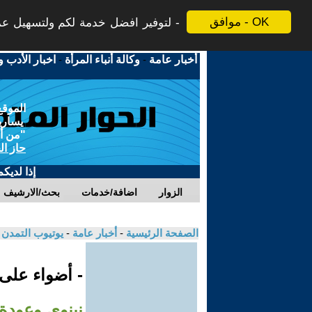
موافق - OK
لتوفير افضل خدمة لكم ولتسهيل عملي
أخبار عامة
-
وكالة أنباء المرأة
-
اخبار الأدب و
الموقع
يسارية
"من أج
حاز ال
إذا لديك
الزوار
اضافة/خدمات
بحث/الارشيف
الصفحة الرئيسية
-
أخبار عامة
-
يوتيوب التمدن
- أضواء على
نينوى وعودة س