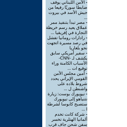
-
الأمن اللبناني يوقف
ضابطا سوريّا رفيعا من
جيش الأسد في بيروت
...
-
مصر تبدأ بتنفيذ ممر
عملاق يعيد رسم خريطة
التجارة في إفريقيا ...
-
رادارات رومانيا تفشل
في رصد مسيرة اتجهت
نحو بلغاريا
-
سفير أمريكي سابق
يكشف لـ -CNN-
الأسباب الكامنة وراء
توقيع ات ...
-
أمين مجلس الأمن
القومي الإيراني يحدد
شروط بلاده على
واشنطن ل ...
-
نيويورك بوست: زيارة
نتنياهو إلى نيويورك
ستصبح كابوسا لشرطة
ا ...
-
شركة كانت تخدم
ألمانيا الهتلرية تخسر
سفن شحن جاف قرب