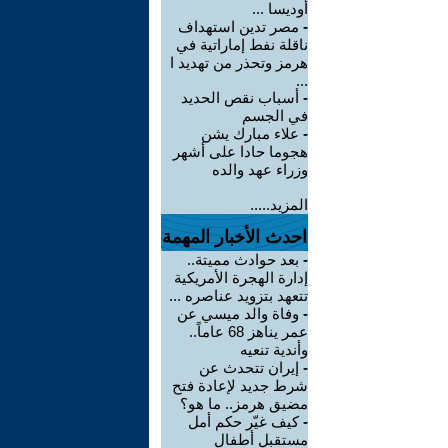
أوديسا ...
-
مصر تدين استهداف
ناقلة نفط إماراتية في
هرمز وتحذر من تهديد ا
...
-
أسباب نقص الحديد
في الجسم
-
علاء مبارك يشن
هجوما حادا على أشهر
وزراء عهد والده
المزيد.....
احدث الأخبار المهمة
-
بعد حوادث مميتة..
إدارة الهجرة الأمريكية
تتعهد بتزويد عناصره ...
-
وفاة والد ميسي عن
عمر يناهز 68 عاماً..
وأندية تنعيه
-
إيران تتحدث عن
شرط جديد لإعادة فتح
مضيق هرمز.. ما هو؟
-
كيف غيّر حكم أمل
مستقبل أطفال