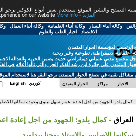
ة التصفح والنشر، الموقع يستخدم بعض أنواع الكوكيز نرجو النق
More info - المزيد
experience on our website
الفن
-
وكالة أنباء اليسار
-
وكالة أنباء العلمانية
-
وكالة أنباء العمال
-
وكا
الاقتصاد
-
اخبار الطب والعلوم
 الرئيسي لمؤسسة الحوار المتمدن
، علمانية، ديمقراطية، تطوعية وغير ربحية
ل مجتمع مدني علماني ديمقراطي حديث يضمن الحرية والعدالة الاجتم
حوار المتمدن على جائزة ابن رشد للفكر الحر والتى نالها أعلام في الفك
م مشاكل تقنية في تصفح الحوار المتمدن نرجو النقر هنا لاستخدام الموقع
كوردي
English
الاخبار
مراكز
الحوار المتمدن
- كمال يلدو: الجهود من اجل إعادة اعمار سهل نينوى وعودة سكانها الاصليين
 العراق
- كمال يلدو: الجهود من اجل إعادة اع
كانها الاصليين والاستاذ يوحنا بيداويد