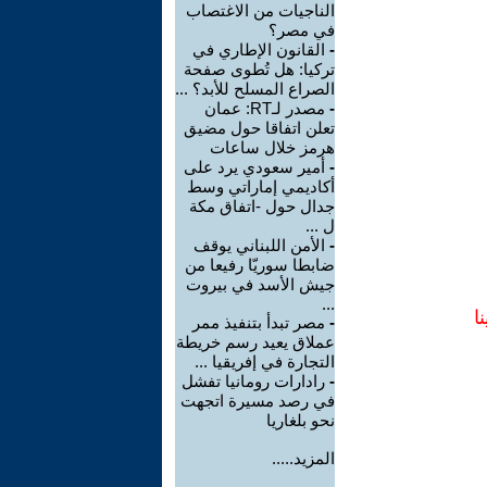
الناجيات من الاغتصاب
في مصر؟
-
القانون الإطاري في
تركيا: هل تُطوى صفحة
الصراع المسلح للأبد؟ ...
-
مصدر لـRT: عمان
تعلن اتفاقا حول مضيق
هرمز خلال ساعات
-
أمير سعودي يرد على
أكاديمي إماراتي وسط
جدال حول -اتفاق مكة
ل ...
-
الأمن اللبناني يوقف
ضابطا سوريّا رفيعا من
جيش الأسد في بيروت
...
ا
-
مصر تبدأ بتنفيذ ممر
عملاق يعيد رسم خريطة
التجارة في إفريقيا ...
-
رادارات رومانيا تفشل
في رصد مسيرة اتجهت
نحو بلغاريا
المزيد.....