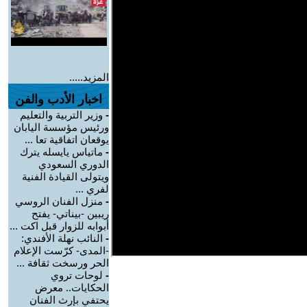
المزيد.....
اخبار الأدب والفن
-
وزير التربية والتعليم
ورئيس مؤسسة اليابان
يوقعان اتفاقية تعا ...
-
ماتياس يايسله يترك
الدوري السعودي
ويتولى القيادة الفنية
لفري ...
-
منزل الفنان الروسي
ريبين -بيناتي- يفتح
أبوابه للزوار قبل اكت ...
-
النائب نهلة الأفندي:
-المدى- كرّست الإعلام
الحر ورسخت ثقافة ...
-
لوحات تروي
الحكايات.. معرض
يحتفي بإرث الفنان