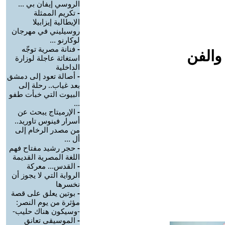
الروسي إيفان بي ...
-
تكريم الممثلة
الإيطالية إيزابيلا
روسيليني في مهرجان
لوكارنو ...
-
فنانة مصرية توجّه
والفن
استغاثة عاجلة لوزارة
الداخلية
-
أصالة تعود إلى دمشق
بعد غياب.. رحلة إلى
البيوت التي خبأت طفو
...
-
الإرميتاج يبحث عن
أسرار فينوس تاوريد..
من مصدر الرخام إلى
أل ...
-
حجر رشيد مفتاح فهم
اللغة المصرية القديمة
-
القدس... معركة
الرواية التي لا يجوز أن
نخسرها
-
بوتين يعلق على قصة
مؤثرة من يوم النصر:
-وسيكون هناك حليب-
-
الموسيقى تعانق