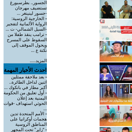
الجسور.. بطرسبورغ
تستضيف مهرجان
-جسور لينينغر ...
-
الخارجية الروسية:
الرواية الألمانية لتفجير
-السيل الشمالي- ت ...
-
ترامب ينقذ طفلا من
السقوط على المسرح
ويحول الموقف إلى
نكتة ع ...
المزيد.....
احدث الأخبار المهمة
-
بعد ملاحقة ممثلين
اثنين لداخل الطائرة..
أكبر مطار في بانكوك ...
-
أول تعليق من الحكومة
اليمنية بعد إعلان
الحوثي استهداف -قوات
...
-
الأمم المتحدة تدين
هجمات أوكرانيا على
المناطق الروسية
-
“زاير” تحت المجهر