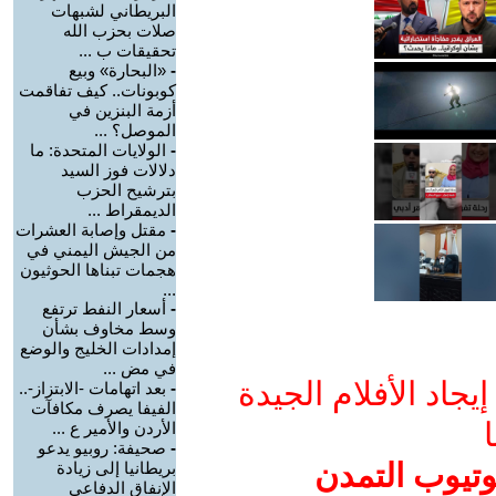
البريطاني لشبهات
صلات بحزب الله
تحقيقات ب ...
-
«البحارة» وبيع
كوبونات.. كيف تفاقمت
أزمة البنزين في
الموصل؟ ...
-
الولايات المتحدة: ما
دلالات فوز السيد
بترشيح الحزب
الديمقراط ...
-
مقتل وإصابة العشرات
من الجيش اليمني في
هجمات تبناها الحوثيون
...
-
أسعار النفط ترتفع
وسط مخاوف بشأن
إمدادات الخليج والوضع
في مض ...
جاد الأفلام الجيدة
-
بعد اتهامات -الابتزاز-..
الفيفا يصرف مكافآت
ا
الأردن والأمير ع ...
-
صحيفة: روبيو يدعو
وتيوب التمدن
بريطانيا إلى زيادة
الإنفاق الدفاعي