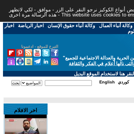
 أنواع الكوكيز نرجو النقر على الزر - موافق - لكي لاتظهر
This website uses cookies to ensure you ge
وكالة أنباء العمال
-
وكالة أنباء حقوق الإنسان
-
اخبار الرياضة
-
اخبار
لوم
التبرع للموقع - ادعمونا
حرية والعدالة الاجتماعية للجميع
"
تى نالها أعلام في الفكر والثقافة
قر هنا لاستخدام الموقع البديل
كوردي
English
اخر الافلام