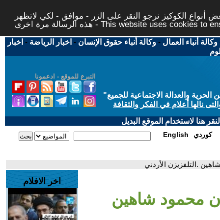
 أنواع الكوكيز نرجو النقر على الزر - موافق - لكي لاتظهر
This website uses cookies to ensure you ge
وكالة أنباء العمال
-
وكالة أنباء حقوق الإنسان
-
اخبار الرياضة
-
اخبار
لوم
التبرع للموقع - ادعمونا
حرية والعدالة الاجتماعية للجميع
"
تى نالها أعلام في الفكر والثقافة
قر هنا لاستخدام الموقع البديل
كوردي
English
اهين .التلفزيزن الأردني
اخر الافلام
ان محمود شاهين