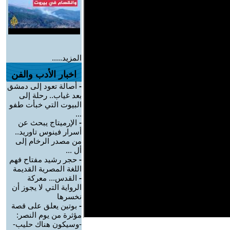
المزيد.....
اخبار الأدب والفن
-
أصالة تعود إلى دمشق
بعد غياب.. رحلة إلى
البيوت التي خبأت طفو
...
-
الإرميتاج يبحث عن
أسرار فينوس تاوريد..
من مصدر الرخام إلى
أل ...
-
حجر رشيد مفتاح فهم
اللغة المصرية القديمة
-
القدس... معركة
الرواية التي لا يجوز أن
نخسرها
-
بوتين يعلق على قصة
مؤثرة من يوم النصر:
-وسيكون هناك حليب-