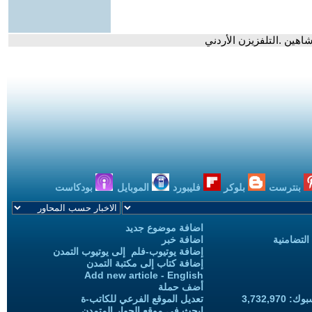
اهين .التلفزيزن الأردني
بنترست
بلوكر
فليبورد
الموبايل
بودكاست
اضافة موضوع جديد
التضامنية
اضافة خبر
إضافة يوتيوب-فلم إلى يوتيوب التمدن
إضافة كتاب إلى مكتبة التمدن
Add new article - English
أضف حملة
3,732,97
تعديل الموقع الفرعي للكاتب-ة
ابحث في موقع الحوار المتمدن