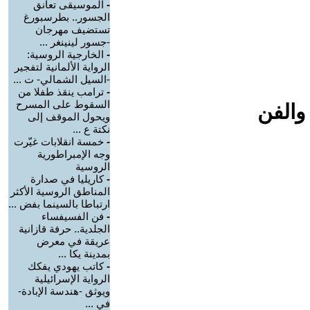
-
الموسيقى تعانق
الجسور.. بطرسبورغ
تستضيف مهرجان
-جسور لينينغر ...
-
الخارجية الروسية:
الرواية الألمانية لتفجير
-السيل الشمالي- ت ...
-
ترامب ينقذ طفلا من
السقوط على المسرح
والفن
ويحول الموقف إلى
نكتة ع ...
-
خمسة انقلابات غيّرت
وجه الإمبراطورية
الروسية
-
كاريليا في صدارة
المناطق الروسية الأكثر
ارتباطا بالسينما بفض ...
-
فن الفسيفساء
الجلدية.. حرفة قازانية
عريقة في معرض
بمدينة يكا ...
-
كاتب يهودي يفكك
الرواية الإسرائيلية
ويوثق -هندسة الإبادة-
في ...