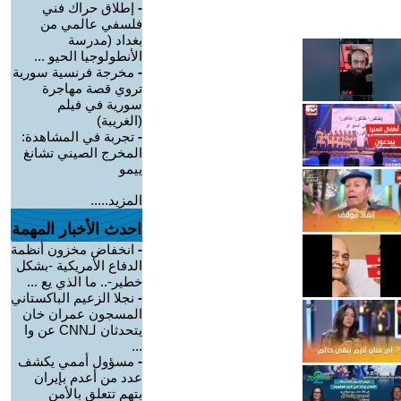
-
إطلاق حراك فني
فلسفي عالمي من
بغداد (مدرسة
الأنطولوجيا الحيو ...
-
مخرجة فرنسية سورية
تروي قصة مهاجرة
سورية في فيلم
(الغريبة)
-
تجربة في المشاهدة:
المخرج الصيني تشانغ
ييمو
المزيد.....
احدث الأخبار المهمة
-
انخفاض مخزون أنظمة
الدفاع الأمريكية -بشكل
خطير-.. ما الذي يع ...
-
نجلا الزعيم الباكستاني
المسجون عمران خان
يتحدثان لـCNN عن وا
...
-
مسؤول أممي يكشف
عدد من أعدم بإيران
بتهم تتعلق بالأمن