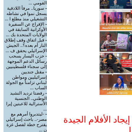
القومي ...
-
سوريا.. مرفأ اللاذقية
يسجل نموا في نشاطه
التشغيلي منذ مطلع ا ...
-
الإفراج عن السفيرة
الأوكرانية السابقة في
الولايات المتحدة بك ...
-
قبل اتفاق وقف إطلاق
النار أم بعده؟.. الجيش
الإسرائيلي يحقق ف ...
-
حزب اليسار يسحب
رسائل الدعم الموجهة
إلى سجناء فلسطينيين
-
مقتل جنديين
إسرائيليين ومواطن
لبناني تزامناً مع الجولة
الساب ...
-
رفضتا ترديد النشيد
الوطني.. الجنسية
الأسترالية للاعبتين إيرا
...
-
-ليتدبروا أمرهم مع
جاد الأفلام الجيدة
مصر-.. باحث إسرائيلي
يقترح خطة لفصل غزة
ا
ن ...