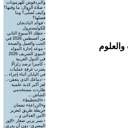
والبردقوش للهرمونات
-
صلاة الزوال: ما وقتها؟
وكيف تُصلّى؟ وما
فضلها؟
-
فوائد الباذنجان
للكوليسترول
-
حظك الأسبوع الثاني
من أغسطس 2026 في
الحب والعمل والصحة
والعلوم
-
موعد إجازة المولد
النبوي الشريف 2026
في الدول العربية
-
كاميرا ترصد زلزالًا
يضرب غرفة عمليات
في اليابان أثناء إجراء ...
-
-دماغك الذي يتعفن-..
لغز أكبر كذبة علمية
طاردت مستخدمي
الشاش ...
-
«التخطيط»
و«الزراعة» تضعان
خريطة طريق لتعزيز
الأمن الغذائي و ...
-
نسر يربي صغار -الإوز
المصري- دون أن يدري..