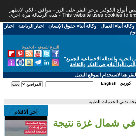
 أنواع الكوكيز نرجو النقر على الزر - موافق - لكي لاتظهر
This website uses cookies to ensure you ge
وكالة أنباء العمال
-
وكالة أنباء حقوق الإنسان
-
اخبار الرياضة
-
اخبار
لوم
التبرع للموقع - ادعمونا
حرية والعدالة الاجتماعية للجميع
"
تى نالها أعلام في الفكر والثقافة
قر هنا لاستخدام الموقع البديل
كوردي
English
يجة تدني الخدمات الطبية
اخر الافلام
 في شمال غزة نتيجة