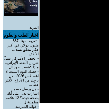
المزيد.....
اخبار الطب والعلوم
-
تغريم -ميتا- 567
مليون دولار، في أكبر
حكم يتعلق بسلامة
الأطف ...
-
الحصار الأميركي يشلّ
شريان النفط الإيراني..
ماذا كشفت صور ال ...
-
حظك اليوم السبت 8
اغسطس 2026.. هل
برجك من الأبراج الأكثر
حظً ...
-
هل يرسل جسمك
إشارات تدل على أنك
بصحة جيدة؟ 12 علامة
مطمئنة ل ...
-
فوائد الميرمية