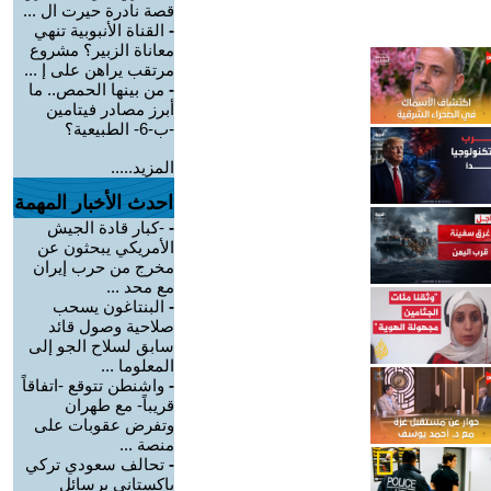
قصة نادرة حيرت ال ...
-
القناة الأنبوبية تنهي
معاناة الزبير؟ مشروع
مرتقب يراهن على إ ...
-
من بينها الحمص.. ما
أبرز مصادر فيتامين
-ب-6- الطبيعية؟
المزيد.....
احدث الأخبار المهمة
-
-كبار قادة الجيش
الأمريكي يبحثون عن
مخرج من حرب إيران
مع محد ...
-
البنتاغون يسحب
صلاحية وصول قائد
سابق لسلاح الجو إلى
المعلوما ...
-
واشنطن تتوقع -اتفاقاً
قريباً- مع طهران
وتفرض عقوبات على
منصة ...
-
تحالف سعودي تركي
باكستاني برسائل