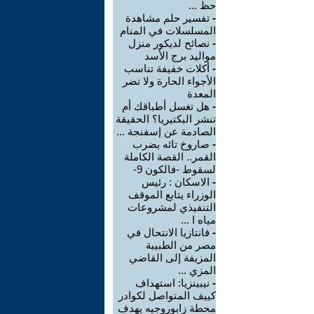
حظ ...
-
تفسير حلم مشاهدة
المسلسلات في المنام
-
نصائح لديكور منزل
مواليد برج الأسد‎
-
أكلات خفيفة تناسب
الأجواء الحارة ولا تضر
المعدة
-
هل تغسل أطباقك أم
تنشر البكتيريا؟ الحقيقة
الصادمة عن إسفنجة ...
-
صاروخ تائه يضرب
القمر.. القصة الكاملة
لسقوط -فالكون 9-
-
الاسكان : رئيس
الوزراء يتابع الموقف
التنفيذي لمشروعات
مياه ا ...
-
فانتازيا الانتحال في
مصر من الطبيبة
المزيفة إلى القاضي
المزي ...
-
نيبينزيا: استهداف
كييف المتواصل لكوادر
محطة زابوروجيه يهدف