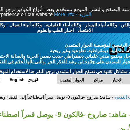
ة التصفح والنشر، الموقع يستخدم بعض أنواع الكوكيز نرجو النق
More info - المزيد
experience on our website
الفن
-
وكالة أنباء اليسار
-
وكالة أنباء العلمانية
-
وكالة أنباء العمال
-
وكا
الاقتصاد
-
اخبار الطب والعلوم
 الرئيسي لمؤسسة الحوار المتمدن
، علمانية، ديمقراطية، تطوعية وغير ربحية
ل مجتمع مدني علماني ديمقراطي حديث يضمن الحرية والعدالة الاجتم
حوار المتمدن على جائزة ابن رشد للفكر الحر والتى نالها أعلام في الفك
م مشاكل تقنية في تصفح الحوار المتمدن نرجو النقر هنا لاستخدام الموقع
كوردي
English
الاخبار
مراكز
الحوار المتمدن
 التمدن
- شاهد: صاروخ -فالكون 9- يوصل قمراً اصطناعياً إلى الفضاء ويعود إلى الأرض
- شاهد: صاروخ -فالكون 9- يوصل قمرا
لأرض