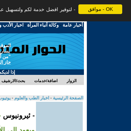
موافق - OK
لتوفير افضل خدمة لكم ولتسهيل عملي
أخبار عامة
-
وكالة أنباء المرأة
-
اخبار الأدب و
الموقع
يسارية
"من أج
حاز ال
إذا لديك
الزوار
اضافة/خدمات
بحث/الارشيف
الصفحة الرئيسية
-
اخبار الطب والعلوم
-
يوتيوب
- ئيرونيوس
ويعود إلى ا