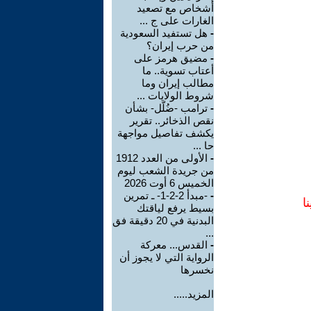
أشخاص مع تصعيد
الغارات على ج ...
-
هل تستفيد السعودية
من حرب إيران؟
-
مضيق هرمز على
أعتاب تسوية.. ما
مطالب إيران وما
شروط الولايات ...
-
ترامب -ضُلّل- بشأن
نقص الذخائر.. تقرير
يكشف تفاصيل مواجهة
حا ...
-
الأولى من العدد 1912
من جريدة الشعب ليوم
الخميس 6 أوت 2026
-
-مبدأ 2-2-1- ـ تمرين
ا
بسيط يرفع لياقتك
البدنية في 20 دقيقة فق
...
-
القدس... معركة
الرواية التي لا يجوز أن
نخسرها
المزيد.....