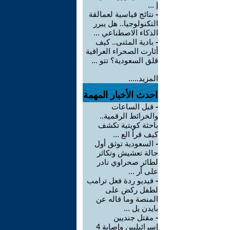
إ ...
-
نتائج قياسية لعمالقة
التكنولوجيا.. هل يبرر
الذكاء الاصطناعي ...
-
بادية المثنى.. كيف
أثارت الصحراء العراقية
قلق السعودية؟ تتو ...
المزيد.....
احدث الأخبار المهمة
-
قبل الساعات
والخرائط الرقمية..
باحثة كويتية تكشف
كيف قرأ الع ...
-
السعودية توثق أول
حالة تعشيش وتكاثر
لطائر صحراوي نادر
على أر ...
-
فيديو ردة فعل ترامب
لطفل ركض على
المنصة وما قاله عن
بايدن يل ...
-
مقتل جنديين
إسرائيليين وإصابة 4