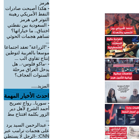
هرمز
-
هكذا أصبحت صادرات
النفط الأمريكي رهينة
التوتر في هرمز
-
السعودية بين نقطتي
اختناق.. ما خياراتها؟
تساهم هجمات الحوثي
...
-
“الزراعة” تعقد اجتماعا
موسعا بالغربية لتوطين
إنتاج تقاوي الب ...
-
-ماكو فلوس-.. هل
يدخل العراق مرحلة
السنوات العجاف؟
المزيد.....
احدث الأخبار المهمة
-
سوريا.. رواج تصريح
أحمد الشرع لأهل دير
الزور بكلمة افتتاح مط
...
-
عبدالرحمن السيد يرد
على هجمات ترامب عبر
CNN: -الرجل لا يستطي