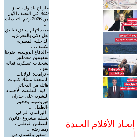
...
-
أرباح -أدنوك- تقفز
59% في النصف الأول
من 2026 رغم التحديات
ا ...
-
بعد اتهام سائق تطبيق
نقل ذكي بالتحرش..
الداخلية المصرية
تكشف ...
-
الدفاع الروسية: ضربنا
سفينتين محملتين
بشحنات عسكرية قبالة
سو ...
-
ترامب: الولايات
المتحدة تمتلك كميات
هائلة من الذخائر
-
كيف انطبعت الأجساد
البشرية على جدران
هيروشيما بجحيم
-الطفل ا ...
-
البرلمان التركي
يتسلم مشروع -قانون
جاد الأفلام الجيدة
التضامن الوطني-..
ومعارضة ...
ا
-
سفير باكستان في