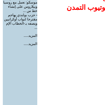
موسكو: نعمل مع روسيا
وتيوب التمدن
وبيلاروس على إنشاء
خط س ...
-
حزب بولندي يهاجم
مقترحا لنواب أوكرانيين
ويصفه بـ-الخطاب الإم
...
المزيد.....
المزيد.....