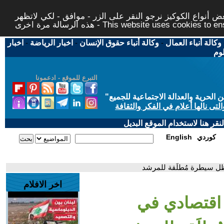
 أنواع الكوكيز نرجو النقر على الزر - موافق - لكي لاتظهر
This website uses cookies to ensure you ge
وكالة أنباء العمال
-
وكالة أنباء حقوق الإنسان
-
اخبار الرياضة
-
اخبار
لوم
التبرع للموقع - ادعمونا
حرية والعدالة الاجتماعية للجميع
"
تى نالها أعلام في الفكر والثقافة
قر هنا لاستخدام الموقع البديل
كوردي
English
ظل سيطرة مُطلَقة للمرشد
اخر الافلام
 اقتصادي في