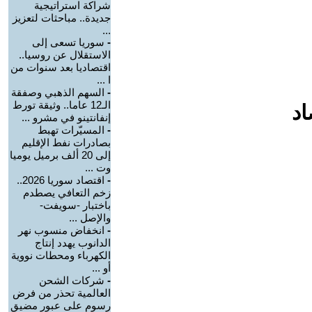
شراكة استراتيجية
جديدة.. مباحثات لتعزيز
...
-
سوريا تسعى إلى
الاستقلال عن روسيا..
اقتصاديا بعد سنوات من
ا ...
-
السهم الذهبي وصفقة
الـ12 عاما.. وثيقة تورط
اد
إنفانتينو في مشرو ...
-
المسيّرات تهبط
بصادرات نفط الإقليم
إلى 20 ألف برميل يوميا
وت ...
-
اقتصاد سوريا 2026..
زخم التعافي يصطدم
باختبار -سويفت-
والإصل ...
-
انخفاض منسوب نهر
الدانوب يهدد إنتاج
الكهرباء ومحطات نووية
أو ...
-
شركات الشحن
العالمية تحذر من فرض
رسوم على عبور مضيق