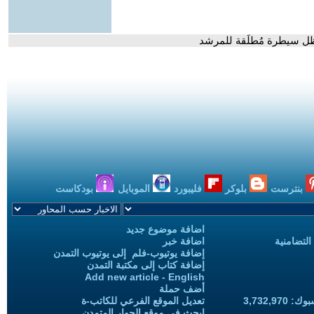
ظل سيطرة مُطلَقة للمرشد
بنترست
بلوكر
فليبورد
الموبايل
بودكاست
اضافة موضوع جديد
التضامنية
اضافة خبر
إضافة يوتيوب-فلم إلى يوتيوب التمدن
إضافة كتاب إلى مكتبة التمدن
Add new article - English
أضف حملة
3,732,97
تعديل الموقع الفرعي للكاتب-ة
ابحث في موقع الحوار المتمدن