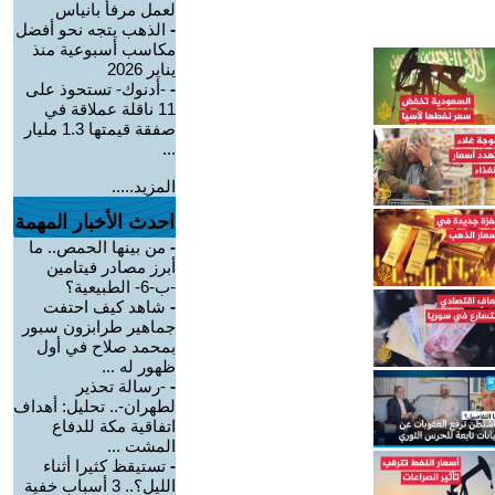
لعمل مرفأ بانياس
-
الذهب يتجه نحو أفضل
مكاسب أسبوعية منذ
يناير 2026
-
-أدنوك- تستحوذ على
11 ناقلة عملاقة في
صفقة قيمتها 1.3 مليار
...
المزيد.....
احدث الأخبار المهمة
-
من بينها الحمص.. ما
أبرز مصادر فيتامين
-ب-6- الطبيعية؟
-
شاهد كيف احتفت
جماهير طرابزون سبور
بمحمد صلاح في أول
ظهور له ...
-
-رسالة تحذير
لطهران-.. تحليل: أهداف
اتفاقية مكة للدفاع
المشت ...
-
تستيقظ كثيرا أثناء
الليل؟.. 3 أسباب خفية