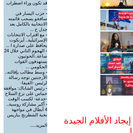
قد تكون وراء اضطراب
...
-
حزب اليسار في
سافخو يسحب قائمته
الانتخابية بالكامل بعد
جدل ح ...
-
مع اقتراب الانتخابات
الإسرائيلية.. أيزنكوت
يحافظ على صدارة ا ...
-
الهجوم الثاني خلال 24
ساعة..الحوثيون
يستهدفون القوات
الحكومي ...
-
وسط مطالب بإقالته..
الأرجنتين توجه رسالة
لرئيس -الفيفا-
-
رئيس الشاباك: موافقة
حماس على نزع السلاح
-خدعة- لكسب الوقت
-
أكبر مشاركة روسية..
4 أبطال في مواجهة
نخبة الشطرنج بباريس
جاد الأفلام الجيدة
المزيد.....
ا