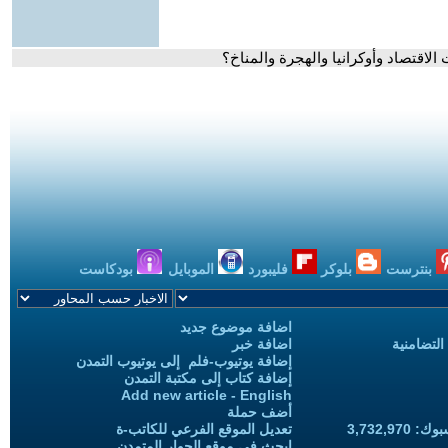
 الاقتصاد وأوكرانيا والهجرة والمناخ؟
بنترست
بلوكر
فليبورد
الموبايل
بودكاست
اضافة موضوع جديد
التضامنية
اضافة خبر
إضافة يوتيوب-فلم إلى يوتيوب التمدن
إضافة كتاب إلى مكتبة التمدن
Add new article - English
أضف حملة
3,732,97
تعديل الموقع الفرعي للكاتب-ة
ابحث في موقع الحوار المتمدن