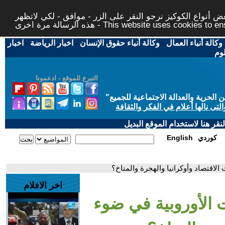
 أنواع الكوكيز نرجو النقر على الزر - موافق - لكي لاتظهر
This website uses cookies to ensure you ge
وكالة أنباء العمال
-
وكالة أنباء حقوق الإنسان
-
اخبار الرياضة
-
اخبار
لوم
التبرع للموقع - ادعمونا
حرية والعدالة الاجتماعية للجميع
"
تى نالها أعلام في الفكر والثقافة
قر هنا لاستخدام الموقع البديل
كوردي
English
 الاقتصاد وأوكرانيا والهجرة والمناخ؟
اخر الافلام
ات الأوروبية في ضوء