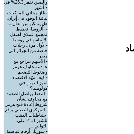
والصين تقفز 26.3% في
7 أشهر
-
غاز مجاني للمركبات
ثنائية الوقود في إيران..
هل يتمكن من معال ...
-
-ألروسا- تخطط
لمجمع عملاق لصقل
الألماس في روسيا
-
لأول مرة.. رحلات
اد
خاصة من الجزائر إلى
مصر
-
الأسهم تتراجع مع
عودة مخاوف هرمز
وضغوط التضخم
-
كيف مهّد الاقتصاد
لفوز اليمين في
كولومبيا؟
-
النفط يواصل الصعود
مع مخاوف بشأن
شروط إعادة فتح هرمز
-
المركزي الصيني يرفع
احتياطيات الذهب
للشهر الـ21 على
التوالي ...
-
سوريا.. أرقام قياسية