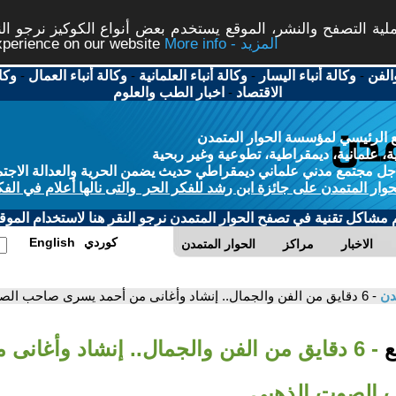
ة التصفح والنشر، الموقع يستخدم بعض أنواع الكوكيز نرجو النق
More info - المزيد
experience on our website
الفن
-
وكالة أنباء اليسار
-
وكالة أنباء العلمانية
-
وكالة أنباء العمال
-
وكا
الاقتصاد
-
اخبار الطب والعلوم
 الرئيسي لمؤسسة الحوار المتمدن
، علمانية، ديمقراطية، تطوعية وغير ربحية
ل مجتمع مدني علماني ديمقراطي حديث يضمن الحرية والعدالة الاجتم
حوار المتمدن على جائزة ابن رشد للفكر الحر والتى نالها أعلام في الفك
م مشاكل تقنية في تصفح الحوار المتمدن نرجو النقر هنا لاستخدام الموقع
كوردي
English
الاخبار
مراكز
الحوار المتمدن
مدن
- 6 دقايق من الفن والجمال.. إنشاد وأغانى من أحمد يسرى صاحب الصوت الذهبى
بع
- 6 دقايق من الفن والجمال.. إنشاد وأغانى
الصوت الذهبى