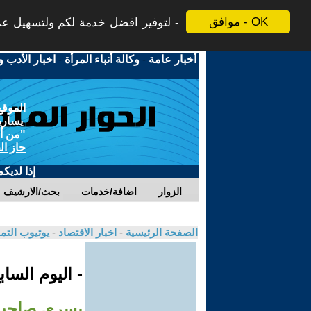
موافق - OK
لتوفير افضل خدمة لكم ولتسهيل عملي
أخبار عامة
-
وكالة أنباء المرأة
-
اخبار الأدب و
الموقع
يسارية
"من أج
حاز ال
إذا لديك
الزوار
اضافة/خدمات
بحث/الارشيف
الصفحة الرئيسية
-
اخبار الاقتصاد
-
يوتيوب الت
- اليوم السا
يسرى صاحب 