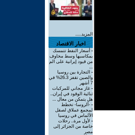
المزيد.....
اخبار الاقتصاد
-
أسعار النفط تتمسك
بمكاسبها وسط مخاوف
من قيود إيرانية على الم
...
-
التجارة بين روسيا
والصين تقفز 26.3% في
7 أشهر
-
غاز مجاني للمركبات
ثنائية الوقود في إيران..
هل يتمكن من معال ...
-
-ألروسا- تخطط
لمجمع عملاق لصقل
الألماس في روسيا
-
لأول مرة.. رحلات
خاصة من الجزائر إلى
مصر