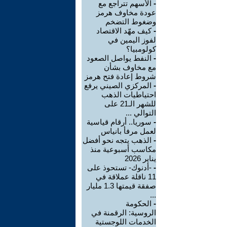
-
الأسهم تتراجع مع
عودة مخاوف هرمز
وضغوط التضخم
-
كيف مهّد الاقتصاد
لفوز اليمين في
كولومبيا؟
-
النفط يواصل الصعود
مع مخاوف بشأن
شروط إعادة فتح هرمز
-
المركزي الصيني يرفع
احتياطيات الذهب
للشهر الـ21 على
التوالي ...
-
سوريا.. أرقام قياسية
لعمل مرفأ بانياس
-
الذهب يتجه نحو أفضل
مكاسب أسبوعية منذ
يناير 2026
-
-أدنوك- تستحوذ على
11 ناقلة عملاقة في
صفقة قيمتها 1.3 مليار
...
-
الحكومة
الروسية: الرقمنة في
الخدمات اللوجستية