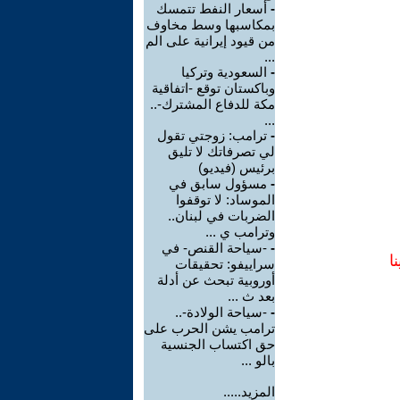
-
أسعار النفط تتمسك
بمكاسبها وسط مخاوف
من قيود إيرانية على الم
...
-
السعودية وتركيا
وباكستان توقع -اتفاقية
مكة للدفاع المشترك-..
...
-
ترامب: زوجتي تقول
لي تصرفاتك لا تليق
برئيس (فيديو)
-
مسؤول سابق في
الموساد: لا توقفوا
الضربات في لبنان..
وترامب ي ...
-
-سياحة القنص- في
ا
سراييفو: تحقيقات
أوروبية تبحث عن أدلة
بعد ث ...
-
-سياحة الولادة-..
ترامب يشن الحرب على
حق اكتساب الجنسية
بالو ...
المزيد.....