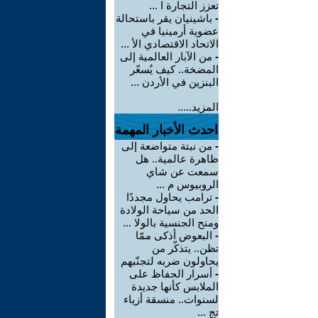
تعزز التجارة ا ...
-
باشينيان يقر باستحالة
عضوية أرمينيا في
الاتحاد الاقتصادي الأ ...
-
من الآبار العالمية إلى
المضخة.. كيف يُسعّر
البنزين في الأردن ...
المزيد.....
احدث الأخبار المهمة
-
من نبتة متواضعة إلى
ظاهرة عالمية.. هل
سمعت عن شاي
الروبيوس م ...
-
ترامب يحاول مجددًا
الحد من سياحة الولادة
ومنح الجنسية بالولا ...
-
البعوض أذكى ممّا
تظن.. يتذكّر من
يحاولون ضربه لتجنّبهم
-
أسرار الحفاظ على
الملابس كأنها جديدة
لسنوات.. منسقة أزياء
تج ...