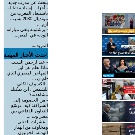
يبحث عن مدرب جديد
-
أحزاب إسبانية تطالب
باستبعاد المغرب من
مونديال 2030 بسبب
أزم ...
-
برشلونة يلغي مباراته
الودية في المغرب
المزيد.....
احدث الأخبار المهمة
-
عبدالرحمن السيد..
ماذا نعلم عن ابن
المهاجر المصري الذي
-لم ي ...
-
الكسوف الكلي
للشمس.. أين يمكنك
مشاهدته؟
-
من الخصومة إلى
الشراكة: كيف توسّع
التعاون الدفاعي بين
مصر وت ...
-
عشرات القتلى
ومخاوف من انهيار
الهدنة: الحوثيون