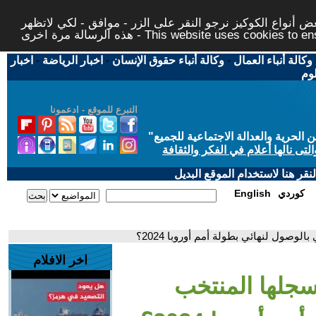
 أنواع الكوكيز نرجو النقر على الزر - موافق - لكي لاتظهر
This website uses cookies to ensure you ge
وكالة أنباء العمال
-
وكالة أنباء حقوق الإنسان
-
اخبار الرياضة
-
اخبار
لوم
التبرع للموقع - ادعمونا
حرية والعدالة الاجتماعية للجميع
"
تى نالها أعلام في الفكر والثقافة
قر هنا لاستخدام الموقع البديل
كوردي
English
الوصول لنهائي بطولة أمم أوروبا 2024؟
اخر الافلام
 سجلها المنتخب