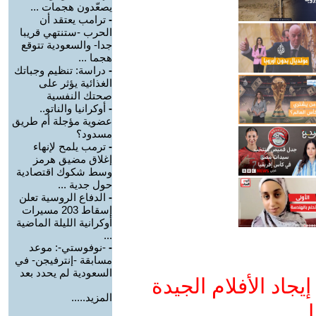
يصعّدون هجمات ...
-
ترامب يعتقد أن
الحرب -ستنتهي قريبا
جدا- والسعودية تتوقع
هجما ...
-
دراسة: تنظيم وجباتك
الغذائية يؤثر على
صحتك النفسية
-
أوكرانيا والناتو..
عضوية مؤجلة أم طريق
مسدود؟
-
ترمب يلمح لإنهاء
إغلاق مضيق هرمز
وسط شكوك اقتصادية
حول جدية ...
-
الدفاع الروسية تعلن
إسقاط 203 مسيرات
أوكرانية الليلة الماضية
...
-
-نوفوستي-: موعد
مسابقة -إنترفيجن- في
السعودية لم يحدد بعد
جاد الأفلام الجيدة
المزيد.....
ا