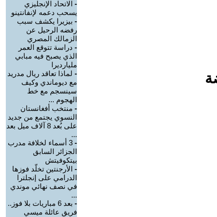
-
الاتحاد الإنجليزي
يسحب دعمه لإنفانتينو
-
بيزيرا يكشف سبب
رفضه الرحيل عن
الزمالك المصري
-
دراسة تتوقع العمر
الذي يصبح فيه مبابي
مليارديرا
-
لماذا تعاقد ريال مدريد
ة
مع ديوماندي وكيف
سينسجم مع خط
الهجوم ...
-
منتخب أفغانستان
النسوي يجتمع من جديد
على بُعد 8 آلاف ميل بعد
...
-
3 أسماء لخلافة مدرب
الجزائر السابق
بيتكوفيتش
-
الأرجنتين تخلّد فوزها
الدرامي على إنجلترا
في نصف نهائي موندي
...
-
بعد 6 مباريات بلا فوز..
فريق عائلة ميسي