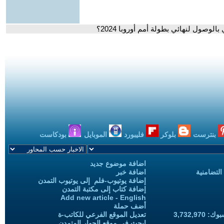
الوصول لنهائي بطولة أمم أوروبا 2024؟
بنترست
بلوكر
فليبورد
الموبايل
بودكاست
اضافة موضوع جديد
التضامنية
اضافة خبر
إضافة يوتيوب-فلم إلى يوتيوب التمدن
إضافة كتاب إلى مكتبة التمدن
Add new article - English
أضف حملة
3,732,97
تعديل الموقع الفرعي للكاتب-ة
ابحث في موقع الحوار المتمدن