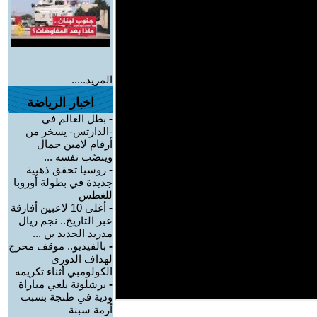
المزيد.....
اخبار الرياضة
-
بطل العالم في
-الدارتس- يسخر من
أرقام لامين جمال
وينصّب نفسه ...
-
روسيا تحقق ذهبية
جديدة في بطولة أوروبا
للغطس
-
أغلى 10 لاعبين أفارقة
عبر التاريخ.. نجم ريال
مدريد الجديد ين ...
-
بالفيديو.. موقف محرج
لهداف الدوري
الكولومبي أثناء تكريمه
-
برشلونة يلغي مباراة
ودية في طنجة بسبب
أزمة سبتة