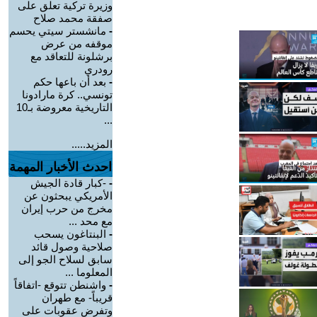
وزيرة تركية تعلق على
صفقة محمد صلاح
-
مانشستر سيتي يحسم
موقفه من عرض
برشلونة للتعاقد مع
رودري
-
بعد أن باعها حكم
تونسي.. كرة مارادونا
التاريخية معروضة بـ10
...
المزيد.....
احدث الأخبار المهمة
-
-كبار قادة الجيش
الأمريكي يبحثون عن
مخرج من حرب إيران
مع محد ...
-
البنتاغون يسحب
صلاحية وصول قائد
سابق لسلاح الجو إلى
المعلوما ...
-
واشنطن تتوقع -اتفاقاً
قريباً- مع طهران
وتفرض عقوبات على