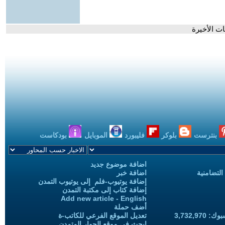
بنترست
بلوكر
فليبورد
الموبايل
بودكاست
اضافة موضوع جديد
التضامنية
اضافة خبر
إضافة يوتيوب-فلم إلى يوتيوب التمدن
إضافة كتاب إلى مكتبة التمدن
Add new article - English
أضف حملة
3,732,97
تعديل الموقع الفرعي للكاتب-ة
ابحث في موقع الحوار المتمدن