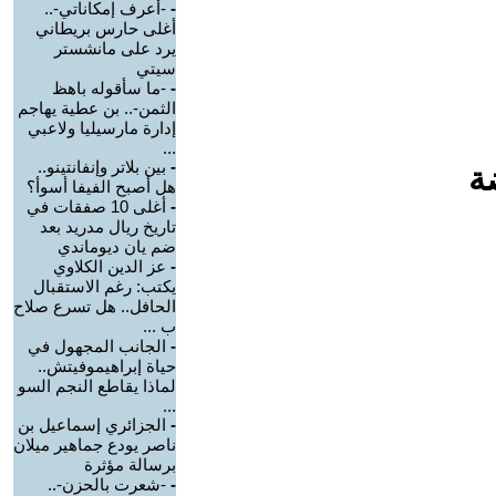
-
-أعرف إمكاناتي-..
أغلى حارس بريطاني
يرد على مانشستر
سيتي
-
-ما سأقوله باهظ
الثمن-.. بن عطية يهاجم
إدارة مارسيليا ولاعبي
...
-
بين بلاتر وإنفانتينو..
ة
هل أصبح الفيفا أسوأ؟
-
أغلى 10 صفقات في
تاريخ ريال مدريد بعد
ضم يان ديوماندي
-
عز الدين الكلاوي
يكتب: رغم الاستقبال
الحافل.. هل تسرع صلاح
ب ...
-
الجانب المجهول في
حياة إبراهيموفيتش..
لماذا يقاطع النجم السو
...
-
الجزائري إسماعيل بن
ناصر يودع جماهير ميلان
برسالة مؤثرة
-
-شعرت بالحزن-..