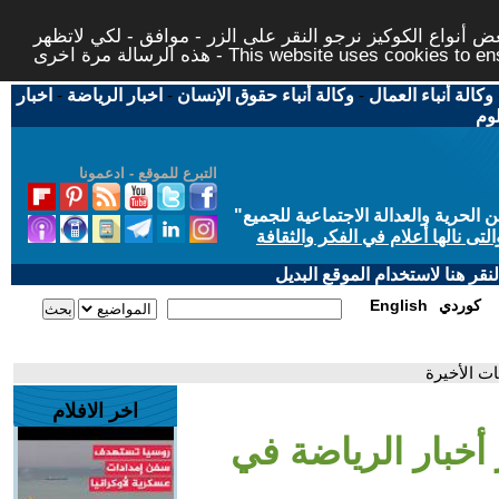
 أنواع الكوكيز نرجو النقر على الزر - موافق - لكي لاتظهر
This website uses cookies to ensure you ge
وكالة أنباء العمال
-
وكالة أنباء حقوق الإنسان
-
اخبار الرياضة
-
اخبار
لوم
التبرع للموقع - ادعمونا
حرية والعدالة الاجتماعية للجميع
"
تى نالها أعلام في الفكر والثقافة
قر هنا لاستخدام الموقع البديل
كوردي
English
اخر الافلام
برز أخبار الرياضة في