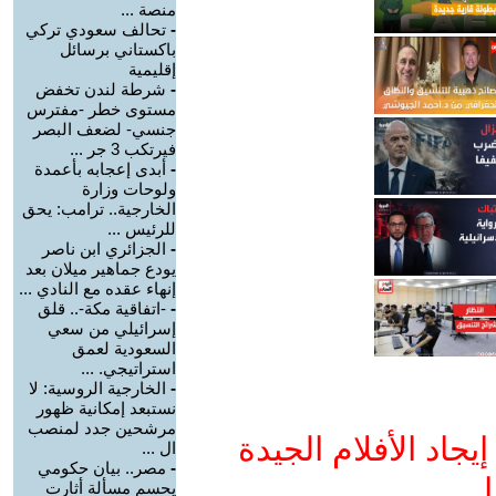
منصة ...
-
تحالف سعودي تركي
باكستاني برسائل
إقليمية
-
شرطة لندن تخفض
مستوى خطر -مفترس
جنسي- لضعف البصر
فيرتكب 3 جر ...
-
أبدى إعجابه بأعمدة
ولوحات وزارة
الخارجية.. ترامب: يحق
للرئيس ...
-
الجزائري ابن ناصر
يودع جماهير ميلان بعد
إنهاء عقده مع النادي ...
-
-اتفاقية مكة-.. قلق
إسرائيلي من سعي
السعودية لعمق
استراتيجي. ...
-
الخارجية الروسية: لا
نستبعد إمكانية ظهور
مرشحين جدد لمنصب
جاد الأفلام الجيدة
ال ...
-
مصر.. بيان حكومي
ا
يحسم مسألة أثارت