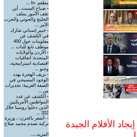
مطعم -In ...
-
صباح السبت.. أين
تقف الأمور بملف
الخليج والحوثي والحرب
الأمر ...
-
خبير إسباني شارك
في الكشف عن
معلومات حول 400
موظف تابع للنات ...
-
الأردن والولايات
المتحدة: اتفاقيات
اقتصادية استراتيجية،
وجنو ...
-
نزيف الهجرة يهدد
الوجود المسيحي في
الضفة الغربية: تحذيرات
من ...
-
الكشف عن عدد
المواطنين الأمريكيين
الذين دخلوا روسيا خلال
202 ...
-
-أشعر بالحزن-.. وزيرة
جاد الأفلام الجيدة
تركية تصدم محمد صلاح
ا
المزيد.....