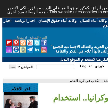
 أنواع الكوكيز نرجو النقر على الزر - موافق - لكي لاتظهر
This website uses cookies to ensure you ge
وكالة أنباء العمال
-
وكالة أنباء حقوق الإنسان
-
اخبار الرياضة
-
اخبار
لوم
التبرع للموقع - ادعمونا
حرية والعدالة الاجتماعية للجميع
"
تى نالها أعلام في الفكر والثقافة
قر هنا لاستخدام الموقع البديل
كوردي
English
 كشف الكذب في كرة القدم
اخر الافلام
كرانيا.. استخدام