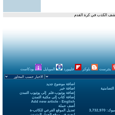
 كشف الكذب في كرة القدم
بنترست
بلوكر
فليبورد
الموبايل
بودكاست
اضافة موضوع جديد
التضامنية
اضافة خبر
إضافة يوتيوب-فلم إلى يوتيوب التمدن
إضافة كتاب إلى مكتبة التمدن
Add new article - English
أضف حملة
3,732,97
تعديل الموقع الفرعي للكاتب-ة
ابحث في موقع الحوار المتمدن