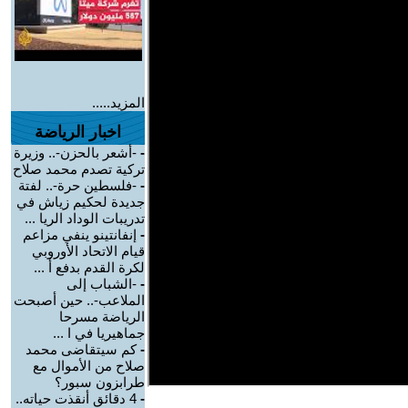
المزيد.....
اخبار الرياضة
-
-أشعر بالحزن-.. وزيرة
تركية تصدم محمد صلاح
-
-فلسطين حرة-.. لفتة
جديدة لحكيم زياش في
تدريبات الوداد الريا ...
-
إنفانتينو ينفي مزاعم
قيام الاتحاد الأوروبي
لكرة القدم بدفع أ ...
-
-الشباب إلى
الملاعب-.. حين أصبحت
الرياضة مسرحا
جماهيريا في ا ...
-
كم سيتقاضى محمد
صلاح من الأموال مع
طرابزون سبور؟
-
4 دقائق أنقذت حياته..