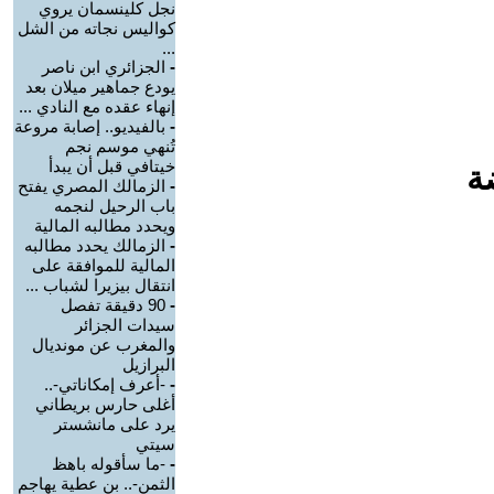
نجل كلينسمان يروي
كواليس نجاته من الشل
...
-
الجزائري ابن ناصر
يودع جماهير ميلان بعد
إنهاء عقده مع النادي ...
-
بالفيديو.. إصابة مروعة
تُنهي موسم نجم
خيتافي قبل أن يبدأ
ة
-
الزمالك المصري يفتح
باب الرحيل لنجمه
ويحدد مطالبه المالية
-
الزمالك يحدد مطالبه
المالية للموافقة على
انتقال بيزيرا لشباب ...
-
90 دقيقة تفصل
سيدات الجزائر
والمغرب عن مونديال
البرازيل
-
-أعرف إمكاناتي-..
أغلى حارس بريطاني
يرد على مانشستر
سيتي
-
-ما سأقوله باهظ
الثمن-.. بن عطية يهاجم