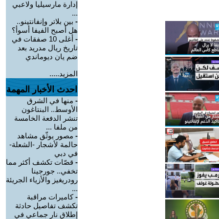
إدارة مارسيليا ولاعبي
...
-
بين بلاتر وإنفانتينو..
هل أصبح الفيفا أسوأ؟
-
أغلى 10 صفقات في
تاريخ ريال مدريد بعد
ضم يان ديوماندي
المزيد.....
احدث الأخبار المهمة
-
منها في الشرق
الأوسط.. البنتاغون
تنشر الدفعة الخامسة
من ملفا ...
-
مصور يوثّق مشاهد
حالمة لأشجار -الشعلة-
في دبي
-
قصّات تكشف أكثر مما
تخفي.. جورجينا
رودريغيز والأزياء الجريئة
...
-
كاميرات مراقبة
تكشف تفاصيل حادثة
إطلاق نار جماعي في