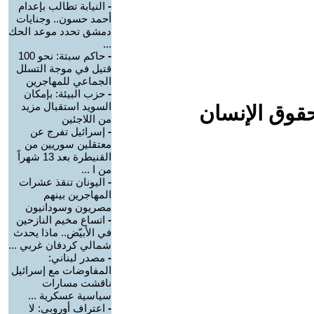
-
النيابة تطالب بإعدام
أحمد حسون.. وجنايات
دمشق تحدد موعد الحك
...
-
حاكم سبتة: نحو 100
قتيل في موجة التسلل
الجماعي للمهاجرين
-
حزب البيئة: بإمكان
السويد استقبال مزيد
حقوق الإنسان
من اللاجئين
-
إسرائيل تفرج عن
معتقلين سوريين من
القنيطرة بعد 13 شهراً
من ا ...
-
اليونان تنقذ عشرات
المهاجرين بينهم
مصريون وسودانيون
-
اتساع مخيم النازحين
في الأبيّض.. ماذا يحدث
شمالي كردفان غربي ...
-
مصدر لبناني:
المفاوضات مع إسرائيل
ناقشت مسارات
سياسية عسكرية ...
-
اعتراف أوروبي: لا