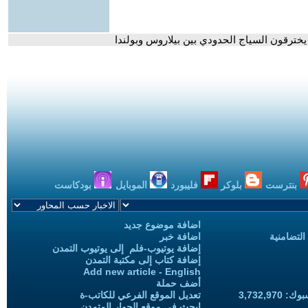
خترقون السياج الحدودي بين بيلاروس وبولندا
بنترست
بلوكر
فليبورد
الموبايل
بودكاست
اضافة موضوع جديد
التضامنية
اضافة خبر
إضافة يوتيوب-فلم إلى يوتيوب التمدن
إضافة كتاب إلى مكتبة التمدن
Add new article - English
أضف حملة
3,732,97
تعديل الموقع الفرعي للكاتب-ة
ابحث في موقع الحوار المتمدن