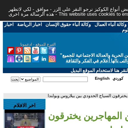
 أنواع الكوكيز نرجو النقر على الزر - موافق - لكي لاتظهر
This website uses cookies to ensure you ge
وكالة أنباء العمال
-
وكالة أنباء حقوق الإنسان
-
اخبار الرياضة
-
اخبار
لوم
التبرع للموقع - ادعمونا
حرية والعدالة الاجتماعية للجميع
"
تى نالها أعلام في الفكر والثقافة
قر هنا لاستخدام الموقع البديل
كوردي
English
خترقون السياج الحدودي بين بيلاروس وبولندا
اخر الافلام
 المهاجرين يخترقون