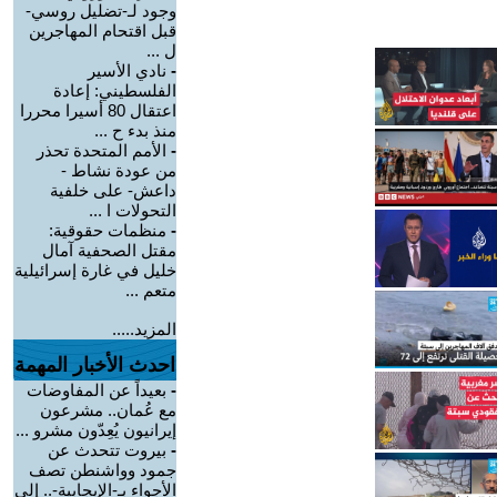
وجود لـ-تضليل روسي-
قبل اقتحام المهاجرين
ل ...
-
نادي الأسير
الفلسطيني: إعادة
اعتقال 80 أسيرا محررا
منذ بدء ح ...
-
الأمم المتحدة تحذر
من عودة نشاط -
داعش- على خلفية
التحولات ا ...
-
منظمات حقوقية:
مقتل الصحفية آمال
خليل في غارة إسرائيلية
متعم ...
المزيد.....
احدث الأخبار المهمة
-
بعيداً عن المفاوضات
مع عُمان.. مشرعون
إيرانيون يُعِدّون مشرو ...
-
بيروت تتحدث عن
جمود وواشنطن تصف
الأجواء بـ-الإيجابية-.. إلى