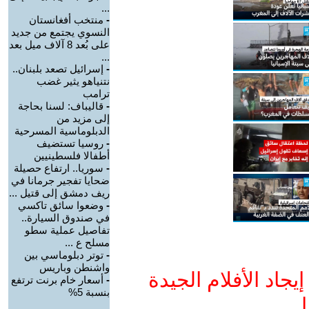
...
-
منتخب أفغانستان
النسوي يجتمع من جديد
على بُعد 8 آلاف ميل بعد
...
-
إسرائيل تصعد بلبنان..
نتنياهو يثير غضب
ترامب
-
قاليباف: لسنا بحاجة
إلى مزيد من
الدبلوماسية المسرحية
-
روسيا تستضيف
أطفالا فلسطينيين
-
سوريا.. ارتفاع حصيلة
ضحايا تفجير جرمانا في
ريف دمشق إلى قتيل ...
-
وضعوا سائق تاكسي
في صندوق السيارة..
تفاصيل عملية سطو
مسلح ع ...
-
توتر دبلوماسي بين
واشنطن وباريس
جاد الأفلام الجيدة
-
أسعار خام برنت ترتفع
بنسبة 5%
ا