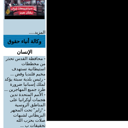
المزيد.....
وكالة أنباء حقوق
الإنسان
-
محافظة القدس تحذر
من مخططات
استيطانية تستهدف
مخيم قلنديا وقض ...
-
رئيس بلدية سبتة يؤكد
لملك إسبانيا ضرورة
طرد جميع المهاجرين ...
-
الأمم المتحدة تدين
هجمات أوكرانيا على
المناطق الروسية
-
“زاير” تحت المجهر
البريطاني لشبهات
صلات بحزب الله
تحقيقات ب ...