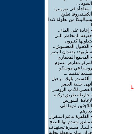
السود ...
-
مفاجأة في تورونتو:
ألكسندروفا تطيح
بسبالينكا من بطولة كندا
ا ...
-
إعادة غلي الماء..
حقيقة المخاطر التي
يتداولها كثيرون
-
الكحول المغشوش..
سمّ يهدد بفقدان البصر
-
المجمع المعماري
لمركز معارض عموم
روسيا في موسكو
يستعد لتقييم ...
-
ألكسندر بلوك.. رحيل
أنهى حقبة العصر
ا
الفضي للأدب الروسي
-
خارطة طريق تركية
لإعادة السوريين
اللاجئين لديها إلى
ديارهم
-
القاهرة تدعم استقرار
دمشق وتقدم لها النصح
-
ليبيا.. مسيرة تستهدف
خزان مياه بمحطة تحلية