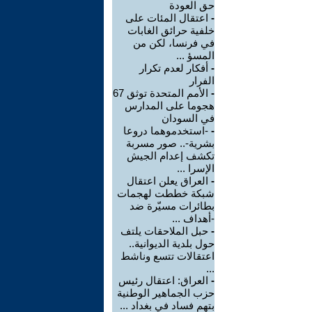
حق العودة
-
اعتقال المئات على
خلفية حرائق الغابات
في فرنسا، لكن من
المسؤ ...
-
أفكار لعدم تكرار
الفرار
-
الأمم المتحدة توثق 67
هجوما على المدارس
في السودان
-
-استخدموهما دروعا
بشرية-.. صور مسربة
تكشف إعدام الجيش
الإسرا ...
-
العراق يعلن اعتقال
شبكة خططت لهجمات
بطائرات مسيّرة ضد
-أهداف ...
-
حبل الملاحقات يلتف
حول بلدية الديوانية..
اعتقالات تتسع وناشط
...
-
العراق: اعتقال رئيس
حزب الجماهير الوطنية
بتهم فساد في بغداد ...