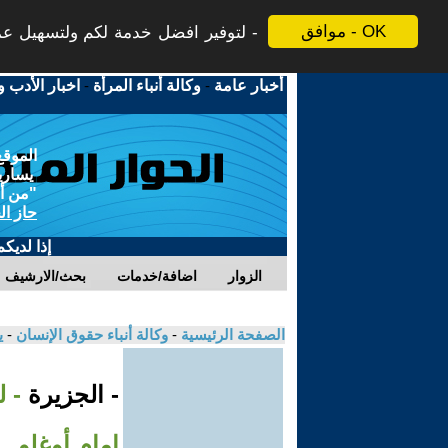
موافق - OK
لتوفير افضل خدمة لكم ولتسهيل عملي
أخبار عامة
-
وكالة أنباء المرأة
-
اخبار الأدب و
الموقع
يسارية
"من أج
حاز ال
إذا لديك
الزوار
اضافة/خدمات
بحث/الارشيف
الصفحة الرئيسية
-
وكالة أنباء حقوق الإنسان
-
ي
- الجزيرة
- ل
إمام أوغلو