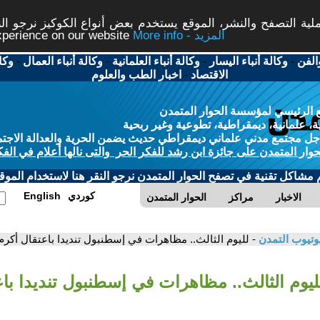
ة التصفح والنشر، الموقع يستخدم بعض أنواع الكوكيز نرجو النق
More info - المزيد
experience on our website
الفن
-
وكالة أنباء اليسار
-
وكالة أنباء العلمانية
-
وكالة أنباء العمال
-
وكا
الاقتصاد
-
اخبار الطب والعلوم
 الرئيسي لمؤسسة الحوار المتمدن
، علمانية، ديمقراطية، تطوعية وغير ربحية
ل مجتمع مدني علماني ديمقراطي حديث يضمن الحرية والعدالة الاجتم
حوار المتمدن على جائزة ابن رشد للفكر الحر والتى نالها أعلام في الفك
م مشاكل تقنية في تصفح الحوار المتمدن نرجو النقر هنا لاستخدام الموقع
كوردي
English
الاخبار
مراكز
الحوار المتمدن
وتيوب التمدن
- لليوم الثالث.. مظاهرات في إسطنبول تنديدا باعتقال أكرم 
ليوم الثالث.. مظاهرات في إسطنبول تنديدا با